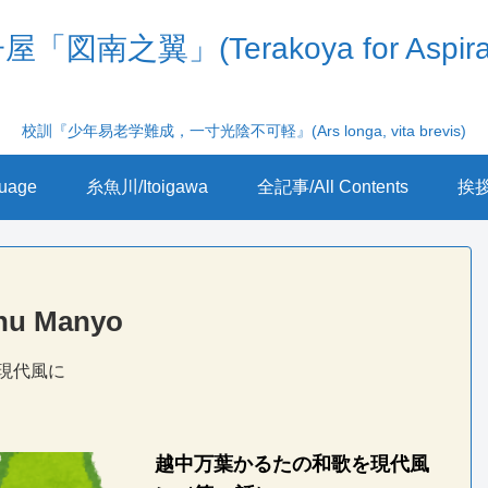
「図南之翼」(Terakoya for Aspira
校訓『少年易老学難成，一寸光陰不可軽』(Ars longa, vita brevis)
uage
糸魚川/Itoigawa
全記事/All Contents
挨拶/
u Manyo
現代風に
越中万葉かるたの和歌を現代風