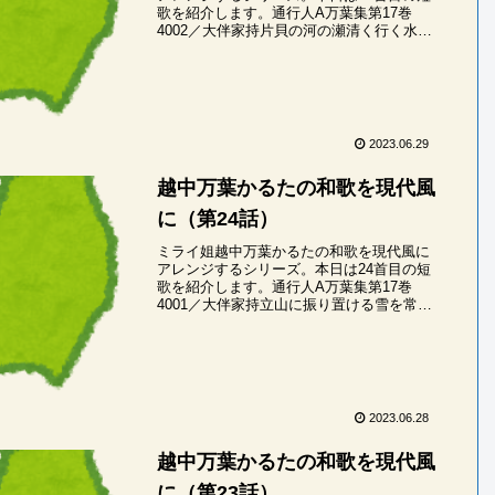
歌を紹介します。通行人A万葉集第17巻
4002／大伴家持片貝の河の瀬清く行く水の
絶ゆることなくあり通い見むミライ姐かた
かいの・かわのせきよく・ゆくみずの・た
ゆるこ...
2023.06.29
越中万葉かるたの和歌を現代風
に（第24話）
ミライ姐越中万葉かるたの和歌を現代風に
アレンジするシリーズ。本日は24首目の短
歌を紹介します。通行人A万葉集第17巻
4001／大伴家持立山に振り置ける雪を常夏
に見れども飽かず神からならしミライ姐た
ちやまに・ふりおけるゆきお・とこなつ
に・みれ...
2023.06.28
越中万葉かるたの和歌を現代風
に（第23話）