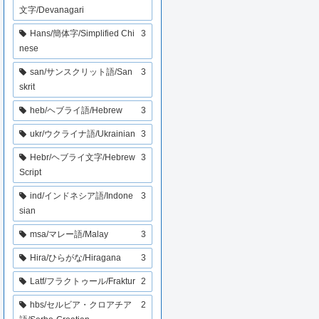
文字/Devanagari
Hans/簡体字/Simplified Chi
3
nese
san/サンスクリット語/San
3
skrit
heb/ヘブライ語/Hebrew
3
ukr/ウクライナ語/Ukrainian
3
Hebr/ヘブライ文字/Hebrew
3
Script
ind/インドネシア語/Indone
3
sian
msa/マレー語/Malay
3
Hira/ひらがな/Hiragana
3
Latf/フラクトゥール/Fraktur
2
hbs/セルビア・クロアチア
2