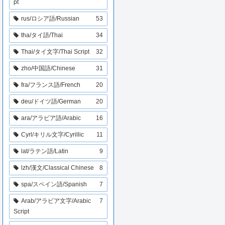
pt
rus/ロシア語/Russian
53
tha/タイ語/Thai
34
Thai/タイ文字/Thai Script
32
zho/中国語/Chinese
31
fra/フランス語/French
20
deu/ドイツ語/German
20
ara/アラビア語/Arabic
16
Cyrl/キリル文字/Cyrillic
11
lat/ラテン語/Latin
9
lzh/漢文/Classical Chinese
8
spa/スペイン語/Spanish
7
Arab/アラビア文字/Arabic
7
Script