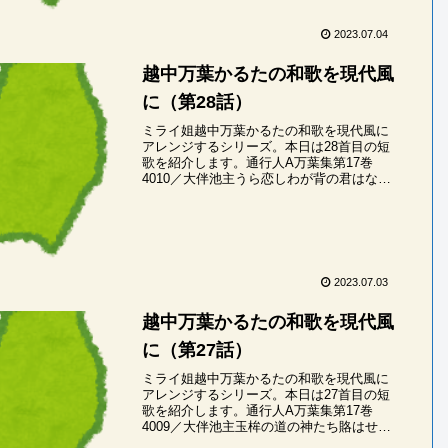
2023.07.04
越中万葉かるたの和歌を現代風
に（第28話）
ミライ姐越中万葉かるたの和歌を現代風に
アレンジするシリーズ。本日は28首目の短
歌を紹介します。通行人A万葉集第17巻
4010／大伴池主うら恋しわが背の君はなで
しこが花にもがもな朝な朝な見むミライ姐
うらごいし・わがせのきみわ・なでしこ
が・はな...
2023.07.03
越中万葉かるたの和歌を現代風
に（第27話）
ミライ姐越中万葉かるたの和歌を現代風に
アレンジするシリーズ。本日は27首目の短
歌を紹介します。通行人A万葉集第17巻
4009／大伴池主玉桙の道の神たち賂はせむ
我が思ふ君をなつかしみせよミライ姐たま