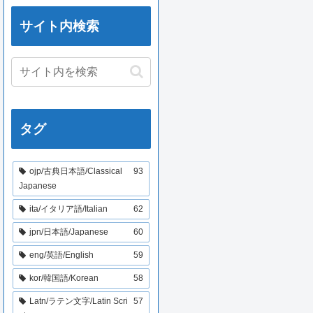
サイト内検索
タグ
ojp/古典日本語/Classical
93
Japanese
ita/イタリア語/Italian
62
jpn/日本語/Japanese
60
eng/英語/English
59
kor/韓国語/Korean
58
Latn/ラテン文字/Latin Scri
57