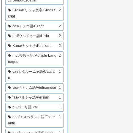
語/Serbo-Croatian
Grek/ギリシャ文字/Greek S
2
cript
ces/チェコ語/Czech
2
urd/ウルドゥー語/Urdu
2
Kana/カタカナ/Katakana
2
mul/複数言語/Multiple Lang
2
uages
cat/カタルーニャ語/Catala
1
n
vie/ベトナム語/Vietnamese
1
fas/ペルシャ語/Persian
1
pli/パーリ語/Pali
1
epo/エスペラント語/Esper
1
anto
dan/デンマーク語/Danish
1