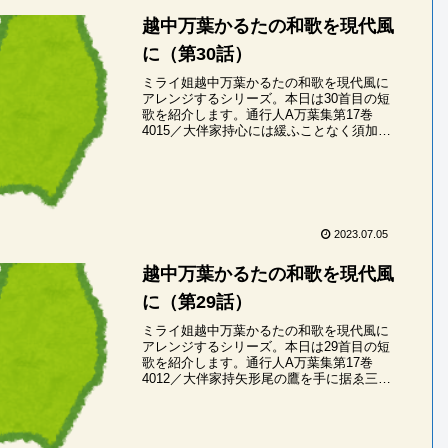
越中万葉かるたの和歌を現代風
に（第30話）
ミライ姐越中万葉かるたの和歌を現代風に
アレンジするシリーズ。本日は30首目の短
歌を紹介します。通行人A万葉集第17巻
4015／大伴家持心には緩ふことなく須加の
山すかなくのみや恋ひ渡りなむミライ姐こ
ころにわ・ゆるうことなく・すかのやま・
すかな...
2023.07.05
越中万葉かるたの和歌を現代風
に（第29話）
ミライ姐越中万葉かるたの和歌を現代風に
アレンジするシリーズ。本日は29首目の短
歌を紹介します。通行人A万葉集第17巻
4012／大伴家持矢形尾の鷹を手に据ゑ三島
野に狩らぬ日まねく月そ経にけるミライ姐
やかたおの・たかおてにすえ・みしまの
に・から...