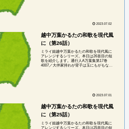
ほこの・みちのかみたち・まいわせむ・あ
がおも...
2023.07.02
越中万葉かるたの和歌を現代風
に（第26話）
ミライ姐越中万葉かるたの和歌を現代風に
アレンジするシリーズ。本日は26首目の短
歌を紹介します。通行人A万葉集第17巻
4007／大伴家持わが背子は玉にもがもなほ
ととぎす声にあへ貫き手に巻きて行かむミ
ライ姐わがせこわ・たまにもがもな・ほと
とぎす...
2023.07.01
越中万葉かるたの和歌を現代風
に（第25話）
ミライ姐越中万葉かるたの和歌を現代風に
アレンジするシリーズ。本日は25首目の短