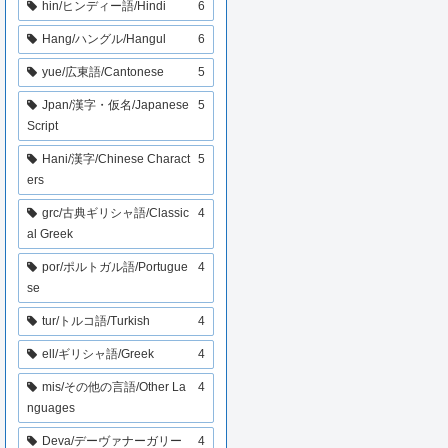
hin/ヒンディー語/Hindi
6
Hang/ハングル/Hangul
6
yue/広東語/Cantonese
5
Jpan/漢字・仮名/Japanese
5
Script
Hani/漢字/Chinese Charact
5
ers
grc/古典ギリシャ語/Classic
4
al Greek
por/ポルトガル語/Portugue
4
se
tur/トルコ語/Turkish
4
ell/ギリシャ語/Greek
4
mis/その他の言語/Other La
4
nguages
Deva/デーヴァナーガリー
4