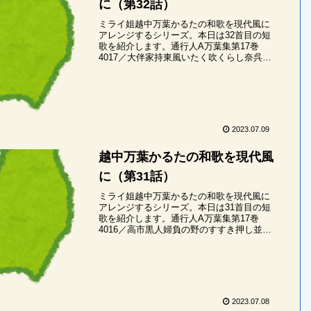
に（第32話）
ミライ姐越中万葉かるたの和歌を現代風に
アレンジするシリーズ。本日は32首目の短
歌を紹介します。通行人A万葉集第17巻
4017／大伴家持東風いたく吹くらし奈呉の
海人の釣する小舟漕ぎ隠る見ゆミライ姐あ
ゆのかぜ・いたくふくらし・なごのあま
の・つり...
2023.07.09
越中万葉かるたの和歌を現代風
に（第31話）
ミライ姐越中万葉かるたの和歌を現代風に
アレンジするシリーズ。本日は31首目の短
歌を紹介します。通行人A万葉集第17巻
4016／高市黒人婦負の野のすすき押し並べ
降る雪に宿借る今日しかなしく思ほゆミラ
イ姐めいののの・すすきおしなべ・ふるゆ
きに・...
2023.07.08