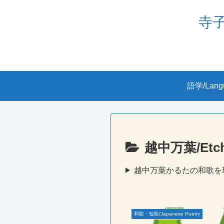
寺子屋
語学/Lang
越中万葉/Etch
越中万葉かるたの和歌を
和歌・短歌/Japanese Poetry