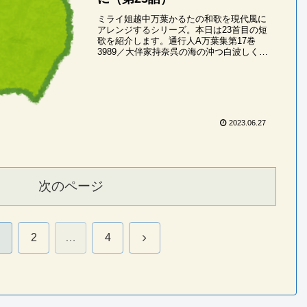
ミライ姐越中万葉かるたの和歌を現代風に
アレンジするシリーズ。本日は23首目の短
歌を紹介します。通行人A万葉集第17巻
3989／大伴家持奈呉の海の沖つ白波しくし
くに思ほえむかも立ち分かれなばミライ姐
なごのうみの・おきつしらなみ・しくしく
に・お...
2023.06.27
次のページ
次
2
…
4
へ