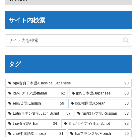
サイト内検索
タグ
ojp/古典日本語/Classical Japanese
93
ita/イタリア語/Italian
62
jpn/日本語/Japanese
60
eng/英語/English
59
kor/韓国語/Korean
58
Latn/ラテン文字/Latin Script
57
rus/ロシア語/Russian
53
tha/タイ語/Thai
34
Thai/タイ文字/Thai Script
32
zho/中国語/Chinese
31
fra/フランス語/French
20