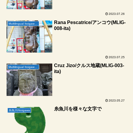
2023.07.26
Rana Pescatrice/アンコウ(MLIG-
Multilingual Itoigawa Geopark
008-ita)
2023.07.25
Cruz Jizo/クルス地蔵(MLIG-003-
Multilingual Itoigawa Geopark
ita)
2023.05.27
糸魚川を様々な文字で
糸魚川/Itoigawa