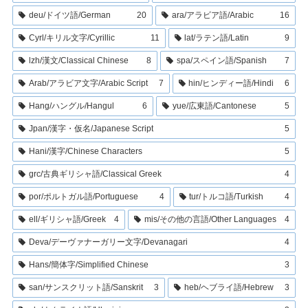
deu/ドイツ語/German
20
ara/アラビア語/Arabic
16
Cyrl/キリル文字/Cyrillic
11
lat/ラテン語/Latin
9
lzh/漢文/Classical Chinese
8
spa/スペイン語/Spanish
7
Arab/アラビア文字/Arabic Script
7
hin/ヒンディー語/Hindi
6
Hang/ハングル/Hangul
6
yue/広東語/Cantonese
5
Jpan/漢字・仮名/Japanese Script
5
Hani/漢字/Chinese Characters
5
grc/古典ギリシャ語/Classical Greek
4
por/ポルトガル語/Portuguese
4
tur/トルコ語/Turkish
4
ell/ギリシャ語/Greek
4
mis/その他の言語/Other Languages
4
Deva/デーヴァナーガリー文字/Devanagari
4
Hans/簡体字/Simplified Chinese
3
san/サンスクリット語/Sanskrit
3
heb/ヘブライ語/Hebrew
3