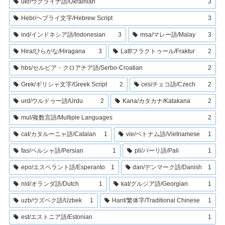
ukr/ウクライナ語/Ukrainian
3
Hebr/ヘブライ文字/Hebrew Script
3
ind/インドネシア語/Indonesian
3
msa/マレー語/Malay
3
Hira/ひらがな/Hiragana
3
Latf/フラクトゥール/Fraktur
2
hbs/セルビア・クロアチア語/Serbo-Croatian
2
Grek/ギリシャ文字/Greek Script
2
ces/チェコ語/Czech
2
urd/ウルドゥー語/Urdu
2
Kana/カタカナ/Katakana
2
mul/複数言語/Multiple Languages
2
cat/カタルーニャ語/Catalan
1
vie/ベトナム語/Vietnamese
1
fas/ペルシャ語/Persian
1
pli/パーリ語/Pali
1
epo/エスペラント語/Esperanto
1
dan/デンマーク語/Danish
1
nld/オランダ語/Dutch
1
kat/グルジア語/Georgian
1
uzb/ウズベク語/Uzbek
1
Hant/繁体字/Traditional Chinese
1
est/エストニア語/Estonian
1