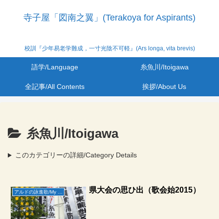
寺子屋「図南之翼」(Terakoya for Aspirants)
校訓『少年易老学難成，一寸光陰不可軽』(Ars longa, vita brevis)
語学/Language
糸魚川/Itoigawa
全記事/All Contents
挨拶/About Us
糸魚川/Itoigawa
このカテゴリーの詳細/Category Details
県大会の思ひ出（歌会始2015）
アルドの詠進歌/My Utakai-Hajime