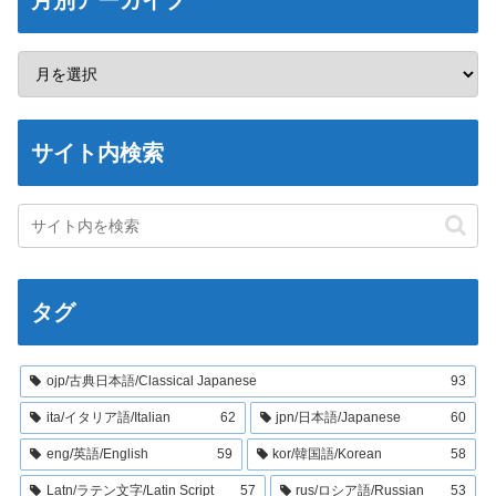
サイト内検索
タグ
ojp/古典日本語/Classical Japanese
93
ita/イタリア語/Italian
62
jpn/日本語/Japanese
60
eng/英語/English
59
kor/韓国語/Korean
58
Latn/ラテン文字/Latin Script
57
rus/ロシア語/Russian
53