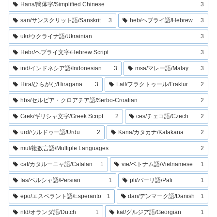
Hans/簡体字/Simplified Chinese
3
san/サンスクリット語/Sanskrit
3
heb/ヘブライ語/Hebrew
3
ukr/ウクライナ語/Ukrainian
3
Hebr/ヘブライ文字/Hebrew Script
3
ind/インドネシア語/Indonesian
3
msa/マレー語/Malay
3
Hira/ひらがな/Hiragana
3
Latf/フラクトゥール/Fraktur
2
hbs/セルビア・クロアチア語/Serbo-Croatian
2
Grek/ギリシャ文字/Greek Script
2
ces/チェコ語/Czech
2
urd/ウルドゥー語/Urdu
2
Kana/カタカナ/Katakana
2
mul/複数言語/Multiple Languages
2
cat/カタルーニャ語/Catalan
1
vie/ベトナム語/Vietnamese
1
fas/ペルシャ語/Persian
1
pli/パーリ語/Pali
1
epo/エスペラント語/Esperanto
1
dan/デンマーク語/Danish
1
nld/オランダ語/Dutch
1
kat/グルジア語/Georgian
1