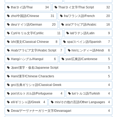
tha/タイ語/Thai
34
Thai/タイ文字/Thai Script
32
zho/中国語/Chinese
31
fra/フランス語/French
20
deu/ドイツ語/German
20
ara/アラビア語/Arabic
16
Cyrl/キリル文字/Cyrillic
11
lat/ラテン語/Latin
9
lzh/漢文/Classical Chinese
8
spa/スペイン語/Spanish
7
Arab/アラビア文字/Arabic Script
7
hin/ヒンディー語/Hindi
6
Hang/ハングル/Hangul
6
yue/広東語/Cantonese
5
Jpan/漢字・仮名/Japanese Script
5
Hani/漢字/Chinese Characters
5
grc/古典ギリシャ語/Classical Greek
4
por/ポルトガル語/Portuguese
4
tur/トルコ語/Turkish
4
ell/ギリシャ語/Greek
4
mis/その他の言語/Other Languages
4
Deva/デーヴァナーガリー文字/Devanagari
4