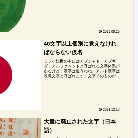
2023.05.25
40文字以上個別に覚えなけれ
ばならない仮名
ミライ姐世の中にはアブジャド，アブギ
ダ，アルファベットと呼ばれる文字体系が
あるけど，漢字は違うわね。アルド漢字は
表意文字と呼ばれます。文字そのものが単
語，もしくは単語の要素を表します。塾生
漢字には音だけを表す文字はないのです
か。アルド元々は...
2021.12.13
大量に廃止された文字（日本
語）