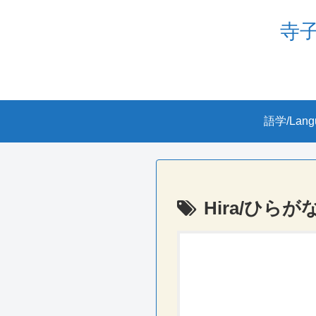
寺子屋
語学/Lang
Hira/ひらがな/