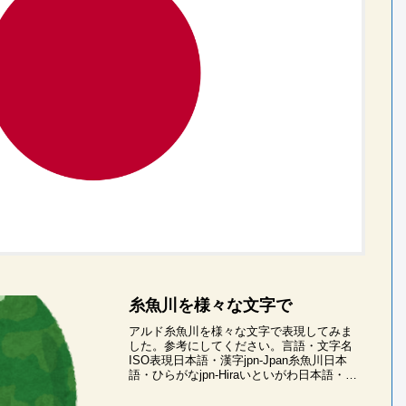
糸魚川を様々な文字で
アルド糸魚川を様々な文字で表現してみま
した。参考にしてください。言語・文字名
ISO表現日本語・漢字jpn-Jpan糸魚川日本
語・ひらがなjpn-Hiraいといがわ日本語・カ
タカナjpn-Kanaイトイガワ英語・ラテン文
字eng-LatnIt...