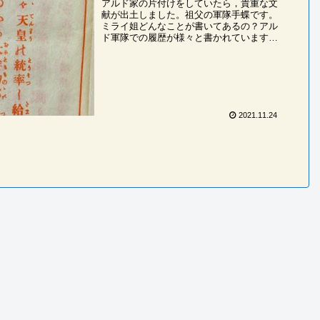
アルド家の片付けをしていたら，貴重な文
献が出土しました。祖父の軍隊手蝶です。
ミライ姐どんなことが書いてあるの？アル
ド軍隊での履歴が様々と書かれています。
痔で入院したことまで書かれていて，意外
と面白いのですよね。塾生軍人の掟みたい
なものも書か...
2021.11.24