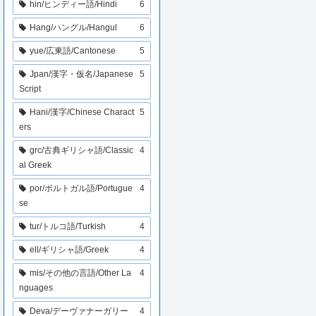
hin/ヒンディー語/Hindi
6
Hang/ハングル/Hangul
6
yue/広東語/Cantonese
5
Jpan/漢字・仮名/Japanese
5
Script
Hani/漢字/Chinese Charact
5
ers
grc/古典ギリシャ語/Classic
4
al Greek
por/ポルトガル語/Portugue
4
se
tur/トルコ語/Turkish
4
ell/ギリシャ語/Greek
4
mis/その他の言語/Other La
4
nguages
Deva/デーヴァナーガリー
4