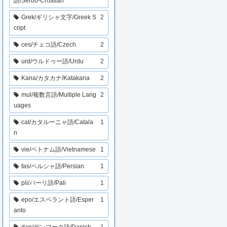
語/Serbo-Croatian
Grek/ギリシャ文字/Greek S
2
cript
ces/チェコ語/Czech
2
urd/ウルドゥー語/Urdu
2
Kana/カタカナ/Katakana
2
mul/複数言語/Multiple Lang
2
uages
cat/カタルーニャ語/Catala
1
n
vie/ベトナム語/Vietnamese
1
fas/ペルシャ語/Persian
1
pli/パーリ語/Pali
1
epo/エスペラント語/Esper
1
anto
dan/デンマーク語/Danish
1