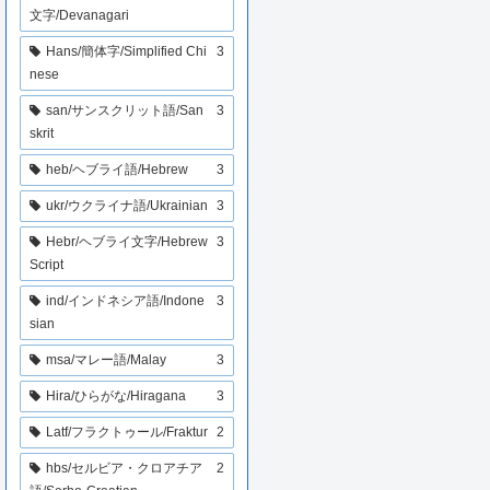
文字/Devanagari
Hans/簡体字/Simplified Chi
3
nese
san/サンスクリット語/San
3
skrit
heb/ヘブライ語/Hebrew
3
ukr/ウクライナ語/Ukrainian
3
Hebr/ヘブライ文字/Hebrew
3
Script
ind/インドネシア語/Indone
3
sian
msa/マレー語/Malay
3
Hira/ひらがな/Hiragana
3
Latf/フラクトゥール/Fraktur
2
hbs/セルビア・クロアチア
2