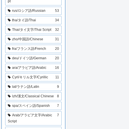
pt
rus/ロシア語/Russian
53
tha/タイ語/Thai
34
Thai/タイ文字/Thai Script
32
zho/中国語/Chinese
31
fra/フランス語/French
20
deu/ドイツ語/German
20
ara/アラビア語/Arabic
16
Cyrl/キリル文字/Cyrillic
11
lat/ラテン語/Latin
9
lzh/漢文/Classical Chinese
8
spa/スペイン語/Spanish
7
Arab/アラビア文字/Arabic
7
Script