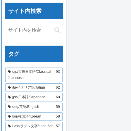
サイト内検索
タグ
ojp/古典日本語/Classical
93
Japanese
ita/イタリア語/Italian
62
jpn/日本語/Japanese
60
eng/英語/English
59
kor/韓国語/Korean
58
Latn/ラテン文字/Latin Scri
57