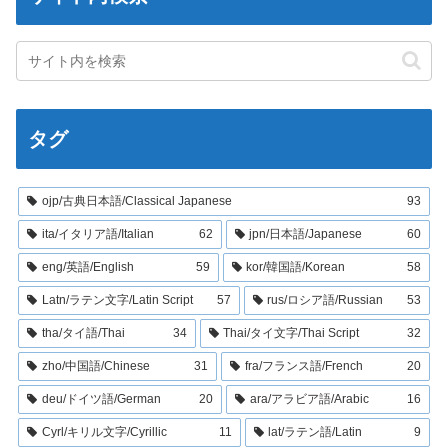
タグ
ojp/古典日本語/Classical Japanese
93
ita/イタリア語/Italian
62
jpn/日本語/Japanese
60
eng/英語/English
59
kor/韓国語/Korean
58
Latn/ラテン文字/Latin Script
57
rus/ロシア語/Russian
53
tha/タイ語/Thai
34
Thai/タイ文字/Thai Script
32
zho/中国語/Chinese
31
fra/フランス語/French
20
deu/ドイツ語/German
20
ara/アラビア語/Arabic
16
Cyrl/キリル文字/Cyrillic
11
lat/ラテン語/Latin
9