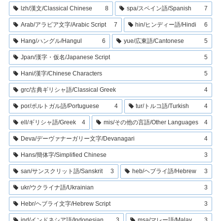
lzh/漢文/Classical Chinese
8
spa/スペイン語/Spanish
7
Arab/アラビア文字/Arabic Script
7
hin/ヒンディー語/Hindi
6
Hang/ハングル/Hangul
6
yue/広東語/Cantonese
5
Jpan/漢字・仮名/Japanese Script
5
Hani/漢字/Chinese Characters
5
grc/古典ギリシャ語/Classical Greek
4
por/ポルトガル語/Portuguese
4
tur/トルコ語/Turkish
4
ell/ギリシャ語/Greek
4
mis/その他の言語/Other Languages
4
Deva/デーヴァナーガリー文字/Devanagari
4
Hans/簡体字/Simplified Chinese
3
san/サンスクリット語/Sanskrit
3
heb/ヘブライ語/Hebrew
3
ukr/ウクライナ語/Ukrainian
3
Hebr/ヘブライ文字/Hebrew Script
3
ind/インドネシア語/Indonesian
3
msa/マレー語/Malay
3