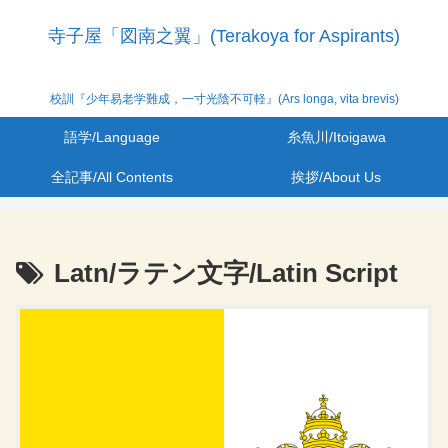
寺子屋「図南之翼」(Terakoya for Aspirants)
校訓『少年易老学難成，一寸光陰不可軽』(Ars longa, vita brevis)
語学/Language
糸魚川/Itoigawa
全記事/All Contents
挨拶/About Us
Latn/ラテン文字/Latin Script