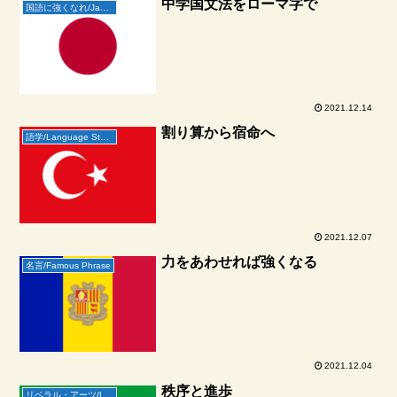
中学国文法をローマ字で
国語に強くなれ/Japanese Booster
2021.12.14
割り算から宿命へ
語学/Language Study
2021.12.07
力をあわせれば強くなる
名言/Famous Phrase
2021.12.04
秩序と進歩
リベラル・アーツ/Liberal Arts