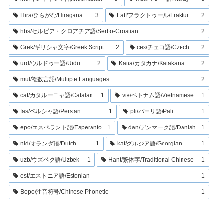
Hira/ひらがな/Hiragana
3
Latf/フラクトゥール/Fraktur
2
hbs/セルビア・クロアチア語/Serbo-Croatian
2
Grek/ギリシャ文字/Greek Script
2
ces/チェコ語/Czech
2
urd/ウルドゥー語/Urdu
2
Kana/カタカナ/Katakana
2
mul/複数言語/Multiple Languages
2
cat/カタルーニャ語/Catalan
1
vie/ベトナム語/Vietnamese
1
fas/ペルシャ語/Persian
1
pli/パーリ語/Pali
1
epo/エスペラント語/Esperanto
1
dan/デンマーク語/Danish
1
nld/オランダ語/Dutch
1
kat/グルジア語/Georgian
1
uzb/ウズベク語/Uzbek
1
Hant/繁体字/Traditional Chinese
1
est/エストニア語/Estonian
1
Bopo/注音符号/Chinese Phonetic
1