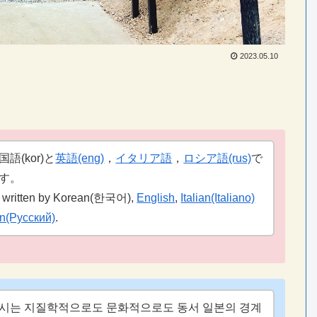
2023.05.10
語(kor)と
英語(eng)
，
イタリア語
，
ロシア語(rus)
で
す。
is written by Korean(한국어),
English
,
Italian(Italiano)
n(Русский)
.
시는 지질학적으로도 문화적으로도 동서 일본의 경계