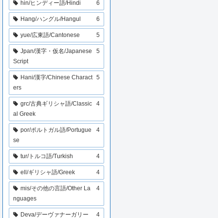
hin/ヒンディー語/Hindi
6
Hang/ハングル/Hangul
6
yue/広東語/Cantonese
5
Jpan/漢字・仮名/Japanese
5
Script
Hani/漢字/Chinese Charact
5
ers
grc/古典ギリシャ語/Classic
4
al Greek
por/ポルトガル語/Portugue
4
se
tur/トルコ語/Turkish
4
ell/ギリシャ語/Greek
4
mis/その他の言語/Other La
4
nguages
Deva/デーヴァナーガリー
4