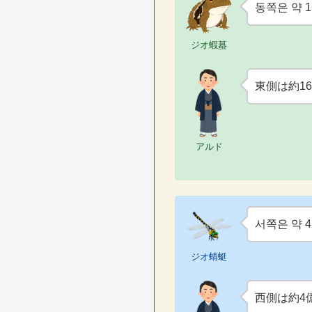
동쪽은 약 
ジオ蝦蟇
東側は約1
アルド
서쪽은 약 
ジオ蜻蜓
西側は約4