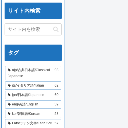
サイト内検索
タグ
ojp/古典日本語/Classical
93
Japanese
ita/イタリア語/Italian
62
jpn/日本語/Japanese
60
eng/英語/English
59
kor/韓国語/Korean
58
Latn/ラテン文字/Latin Scri
57