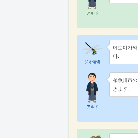
アルド
이토이가와시
다.
ジオ蜻蜓
糸魚川市の
きます。
アルド