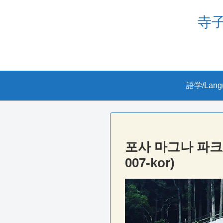
寺子屋
語学/Lang
포사 마그나 파크
007-kor)