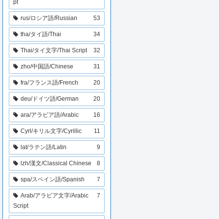
pt
rus/ロシア語/Russian
53
tha/タイ語/Thai
34
Thai/タイ文字/Thai Script
32
zho/中国語/Chinese
31
fra/フランス語/French
20
deu/ドイツ語/German
20
ara/アラビア語/Arabic
16
Cyrl/キリル文字/Cyrillic
11
lat/ラテン語/Latin
9
lzh/漢文/Classical Chinese
8
spa/スペイン語/Spanish
7
Arab/アラビア文字/Arabic
7
Script