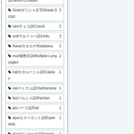
語/Serbo-Croatian
Grek/ギリシャ文字/Greek S
2
cript
ces/チェコ語/Czech
2
urd/ウルドゥー語/Urdu
2
Kana/カタカナ/Katakana
2
mul/複数言語/Multiple Lang
2
uages
cat/カタルーニャ語/Catala
1
n
vie/ベトナム語/Vietnamese
1
fas/ペルシャ語/Persian
1
pli/パーリ語/Pali
1
epo/エスペラント語/Esper
1
anto
dan/デンマーク語/Danish
1