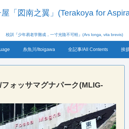
「図南之翼」(Terakoya for Aspira
校訓『少年易老学難成，一寸光陰不可軽』(Ars longa, vita brevis)
uage
糸魚川/Itoigawa
全記事/All Contents
挨拶/
/フォッサマグナパーク(MLIG-