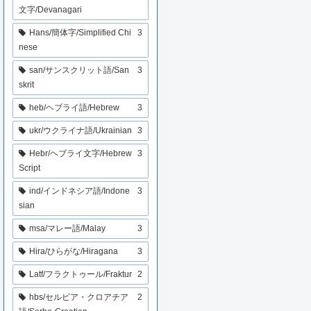
文字/Devanagari
Hans/簡体字/Simplified Chi
3
nese
san/サンスクリット語/San
3
skrit
heb/ヘブライ語/Hebrew
3
ukr/ウクライナ語/Ukrainian
3
Hebr/ヘブライ文字/Hebrew
3
Script
ind/インドネシア語/Indone
3
sian
msa/マレー語/Malay
3
Hira/ひらがな/Hiragana
3
Latf/フラクトゥール/Fraktur
2
hbs/セルビア・クロアチア
2