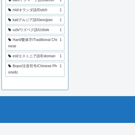
nld/オランダ語/Dutch
1
kat/グルジア語/Georgian
1
uzb/ウズベク語/Uzbek
1
Hant/繁体字/Traditional Chi
1
nese
est/エストニア語/Estonian
1
Bopo/注音符号/Chinese Ph
1
onetic