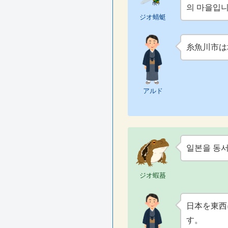
의 마을입니
ジオ蜻蜓
糸魚川市は
アルド
일본을 동서
ジオ蝦蟇
日本を東西
す。