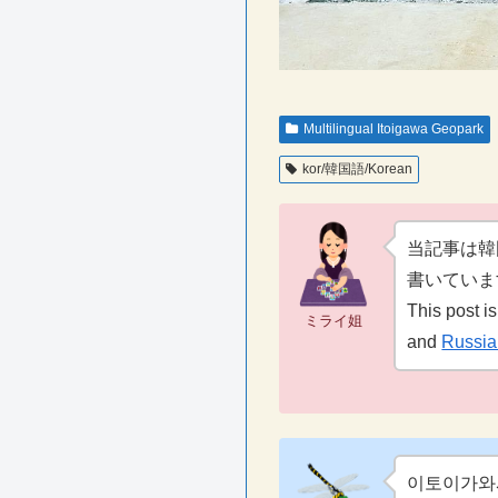
Multilingual Itoigawa Geopark
kor/韓国語/Korean
当記事は韓国
書いていま
This post 
ミライ姐
and
Russia
이토이가와