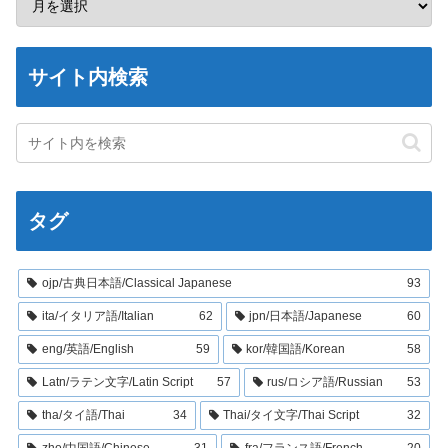
サイト内検索
タグ
ojp/古典日本語/Classical Japanese
93
ita/イタリア語/Italian
62
jpn/日本語/Japanese
60
eng/英語/English
59
kor/韓国語/Korean
58
Latn/ラテン文字/Latin Script
57
rus/ロシア語/Russian
53
tha/タイ語/Thai
34
Thai/タイ文字/Thai Script
32
zho/中国語/Chinese
31
fra/フランス語/French
20