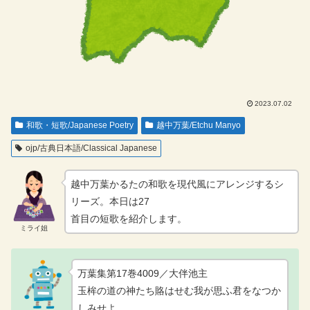
2023.07.02
和歌・短歌/Japanese Poetry
越中万葉/Etchu Manyo
ojp/古典日本語/Classical Japanese
越中万葉かるたの和歌を現代風にアレンジするシ
リーズ。本日は27
首目の短歌を紹介します。
ミライ姐
万葉集第17巻4009／大伴池主
玉桙の道の神たち賂はせむ我が思ふ君をなつか
しみせよ