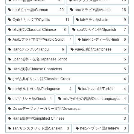
deu/ドイツ語/German
20
ara/アラビア語/Arabic
16
Cyrl/キリル文字/Cyrillic
11
lat/ラテン語/Latin
9
lzh/漢文/Classical Chinese
8
spa/スペイン語/Spanish
7
Arab/アラビア文字/Arabic Script
7
hin/ヒンディー語/Hindi
6
Hang/ハングル/Hangul
6
yue/広東語/Cantonese
5
Jpan/漢字・仮名/Japanese Script
5
Hani/漢字/Chinese Characters
5
grc/古典ギリシャ語/Classical Greek
4
por/ポルトガル語/Portuguese
4
tur/トルコ語/Turkish
4
ell/ギリシャ語/Greek
4
mis/その他の言語/Other Languages
4
Deva/デーヴァナーガリー文字/Devanagari
4
Hans/簡体字/Simplified Chinese
3
san/サンスクリット語/Sanskrit
3
heb/ヘブライ語/Hebrew
3