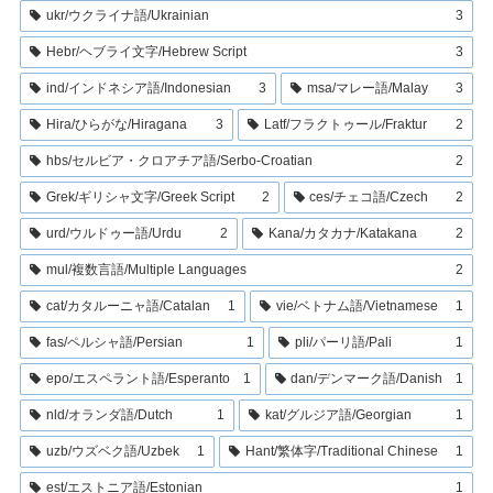
ukr/ウクライナ語/Ukrainian
3
Hebr/ヘブライ文字/Hebrew Script
3
ind/インドネシア語/Indonesian
3
msa/マレー語/Malay
3
Hira/ひらがな/Hiragana
3
Latf/フラクトゥール/Fraktur
2
hbs/セルビア・クロアチア語/Serbo-Croatian
2
Grek/ギリシャ文字/Greek Script
2
ces/チェコ語/Czech
2
urd/ウルドゥー語/Urdu
2
Kana/カタカナ/Katakana
2
mul/複数言語/Multiple Languages
2
cat/カタルーニャ語/Catalan
1
vie/ベトナム語/Vietnamese
1
fas/ペルシャ語/Persian
1
pli/パーリ語/Pali
1
epo/エスペラント語/Esperanto
1
dan/デンマーク語/Danish
1
nld/オランダ語/Dutch
1
kat/グルジア語/Georgian
1
uzb/ウズベク語/Uzbek
1
Hant/繁体字/Traditional Chinese
1
est/エストニア語/Estonian
1