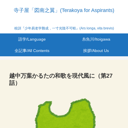
寺子屋「図南之翼」(Terakoya for Aspirants)
校訓『少年易老学難成，一寸光陰不可軽』(Ars longa, vita brevis)
語学/Language
糸魚川/Itoigawa
全記事/All Contents
挨拶/About Us
越中万葉かるたの和歌を現代風に（第27
話）