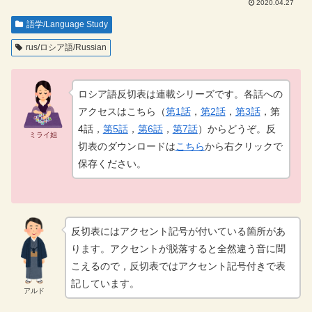
2020.04.27
語学/Language Study
rus/ロシア語/Russian
ロシア語反切表は連載シリーズです。各話への
アクセスはこちら（
第1話
，
第2話
，
第3話
，第
4話，
第5話
，
第6話
，
第7話
）からどうぞ。反
ミライ姐
切表のダウンロードは
こちら
から右クリックで
保存ください。
反切表にはアクセント記号が付いている箇所があ
ります。アクセントが脱落すると全然違う音に聞
こえるので，反切表ではアクセント記号付きで表
記しています。
アルド