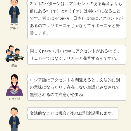
2つ目のパターンは，アクセントのある母音よりも
前にあるя（ヤ）とе（イェ）は弱いイになること
です。例えばЯпония（日本）はпоにアクセントが
あるので，ヤポーニャじゃなくてイポーニャと発
アルド
音します。
同じくрека（川）はкаにアクセントがあるので，
リェカーではなく，リカーと発音するんですね。
塾生
ロシア語はアクセントを間違えると，文法的に別
の意味になったり，存在しない単語とみなされて
無視されるので注意が必要ね。
ミライ姐
文法的なことは機会があれば別途説明します。