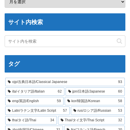
サイト内検索
タグ
ojp/古典日本語/Classical Japanese
93
ita/イタリア語/Italian
62
jpn/日本語/Japanese
60
eng/英語/English
59
kor/韓国語/Korean
58
Latn/ラテン文字/Latin Script
57
rus/ロシア語/Russian
53
tha/タイ語/Thai
34
Thai/タイ文字/Thai Script
32
zho/中国語/Chinese
31
fra/フランス語/French
20