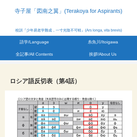
寺子屋「図南之翼」(Terakoya for Aspirants)
校訓『少年易老学難成，一寸光陰不可軽』(Ars longa, vita brevis)
語学/Language
糸魚川/Itoigawa
全記事/All Contents
挨拶/About Us
ロシア語反切表（第4話）