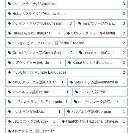
ukr/ウクライナ語/Ukrainian
3
Hebr/ヘブライ文字/Hebrew Script
3
ind/インドネシア語/Indonesian
3
msa/マレー語/Malay
3
Hira/ひらがな/Hiragana
3
Latf/フラクトゥール/Fraktur
2
hbs/セルビア・クロアチア語/Serbo-Croatian
2
Grek/ギリシャ文字/Greek Script
2
ces/チェコ語/Czech
2
urd/ウルドゥー語/Urdu
2
Kana/カタカナ/Katakana
2
mul/複数言語/Multiple Languages
2
cat/カタルーニャ語/Catalan
1
vie/ベトナム語/Vietnamese
1
fas/ペルシャ語/Persian
1
pli/パーリ語/Pali
1
epo/エスペラント語/Esperanto
1
dan/デンマーク語/Danish
1
nld/オランダ語/Dutch
1
kat/グルジア語/Georgian
1
uzb/ウズベク語/Uzbek
1
Hant/繁体字/Traditional Chinese
1
est/エストニア語/Estonian
1