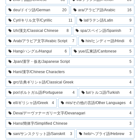
deu/ドイツ語/German
20
ara/アラビア語/Arabic
16
Cyrl/キリル文字/Cyrillic
11
lat/ラテン語/Latin
9
lzh/漢文/Classical Chinese
8
spa/スペイン語/Spanish
7
Arab/アラビア文字/Arabic Script
7
hin/ヒンディー語/Hindi
6
Hang/ハングル/Hangul
6
yue/広東語/Cantonese
5
Jpan/漢字・仮名/Japanese Script
5
Hani/漢字/Chinese Characters
5
grc/古典ギリシャ語/Classical Greek
4
por/ポルトガル語/Portuguese
4
tur/トルコ語/Turkish
4
ell/ギリシャ語/Greek
4
mis/その他の言語/Other Languages
4
Deva/デーヴァナーガリー文字/Devanagari
4
Hans/簡体字/Simplified Chinese
3
san/サンスクリット語/Sanskrit
3
heb/ヘブライ語/Hebrew
3