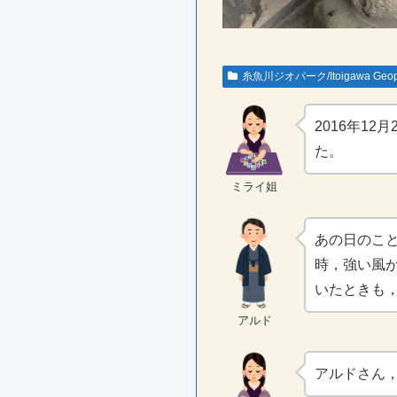
糸魚川ジオパーク/Itoigawa Geop
2016年12月
た。
ミライ姐
あの日のこ
時，強い風
いたときも
アルド
アルドさん