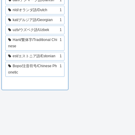
nld/オランダ語/Dutch
1
kat/グルジア語/Georgian
1
uzb/ウズベク語/Uzbek
1
Hant/繁体字/Traditional Chi
1
nese
est/エストニア語/Estonian
1
Bopo/注音符号/Chinese Ph
1
onetic