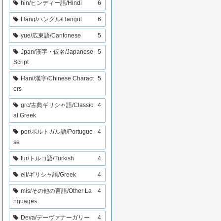
hin/ヒンディー語/Hindi
6
Hang/ハングル/Hangul
6
yue/広東語/Cantonese
5
Jpan/漢字・仮名/Japanese
5
Script
Hani/漢字/Chinese Charact
5
ers
grc/古典ギリシャ語/Classic
4
al Greek
por/ポルトガル語/Portugue
4
se
tur/トルコ語/Turkish
4
ell/ギリシャ語/Greek
4
mis/その他の言語/Other La
4
nguages
Deva/デーヴァナーガリー
4