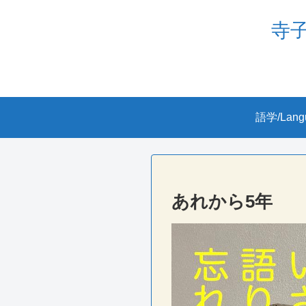
寺子屋
語学/Lang
あれから5年