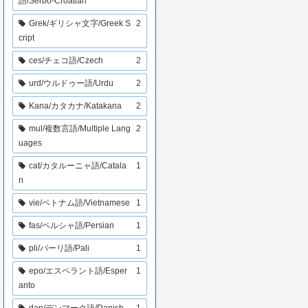
語/Serbo-Croatian
Grek/ギリシャ文字/Greek S
2
cript
ces/チェコ語/Czech
2
urd/ウルドゥー語/Urdu
2
Kana/カタカナ/Katakana
2
mul/複数言語/Multiple Lang
2
uages
cat/カタルーニャ語/Catala
1
n
vie/ベトナム語/Vietnamese
1
fas/ペルシャ語/Persian
1
pli/パーリ語/Pali
1
epo/エスペラント語/Esper
1
anto
dan/デンマーク語/Danish
1