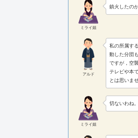
鎮火したの
ミライ姐
私の所属す
動した分団
ですが，空
テレビや本
アルド
とは思いま
切ないわね
ミライ姐