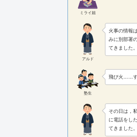
ミライ姐
火事の情報
みに別部署
てきました
アルド
飛び火……
塾生
その日は，
に電話をし
てきました