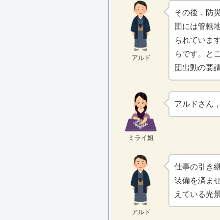
その後，防
団には管轄
られていま
らです。と
アルド
団出動の要
アルドさん
ミライ姐
仕事の引き
装備を済ま
えている光
アルド