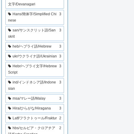
文字/Devanagari
Hans/簡体字/Simplified Chi
3
nese
san/サンスクリット語/San
3
skrit
heb/ヘブライ語/Hebrew
3
ukr/ウクライナ語/Ukrainian
3
Hebr/ヘブライ文字/Hebrew
3
Script
ind/インドネシア語/Indone
3
sian
msa/マレー語/Malay
3
Hira/ひらがな/Hiragana
3
Latf/フラクトゥール/Fraktur
2
hbs/セルビア・クロアチア
2