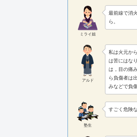
最前線で消
ら。
ミライ姐
私は火元か
は苦にはな
は，目の痛
ら負傷者は
アルド
みなどで負
すごく危険
塾生