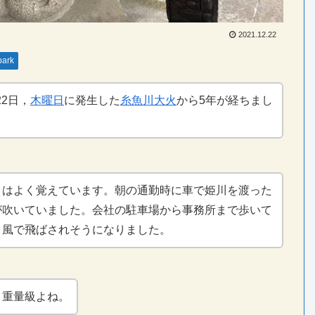
2021.12.22
ark
22日，
木曜日
に発生した
糸魚川大火
から5年が経ちまし
とはよく覚えています。朝の通勤時に車で姫川を渡った
が吹いていました。会社の駐車場から事務所まで歩いて
，風で飛ばされそうになりました。
，重量級よね。