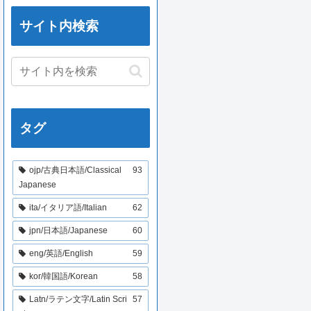
サイト内検索
タグ
ojp/古典日本語/Classical
93
Japanese
ita/イタリア語/Italian
62
jpn/日本語/Japanese
60
eng/英語/English
59
kor/韓国語/Korean
58
Latn/ラテン文字/Latin Scri
57