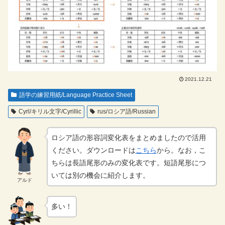
2021.12.21
語学の練習用紙/Language Practice Sheet
Cyrl/キリル文字/Cyrillic
rus/ロシア語/Russian
ロシア語の形容詞変化表をまとめましたので活用
ください。ダウンロードは
こちら
から。なお，こ
ちらは長語尾形のみの変化表です。短語尾形につ
いては別の機会に紹介します。
アルド
多い！