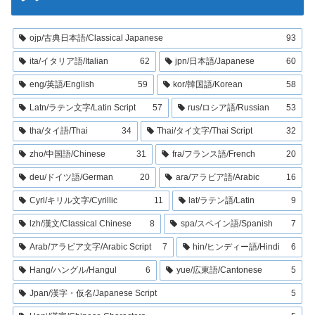
ojp/古典日本語/Classical Japanese
93
ita/イタリア語/Italian
62
jpn/日本語/Japanese
60
eng/英語/English
59
kor/韓国語/Korean
58
Latn/ラテン文字/Latin Script
57
rus/ロシア語/Russian
53
tha/タイ語/Thai
34
Thai/タイ文字/Thai Script
32
zho/中国語/Chinese
31
fra/フランス語/French
20
deu/ドイツ語/German
20
ara/アラビア語/Arabic
16
Cyrl/キリル文字/Cyrillic
11
lat/ラテン語/Latin
9
lzh/漢文/Classical Chinese
8
spa/スペイン語/Spanish
7
Arab/アラビア文字/Arabic Script
7
hin/ヒンディー語/Hindi
6
Hang/ハングル/Hangul
6
yue/広東語/Cantonese
5
Jpan/漢字・仮名/Japanese Script
5