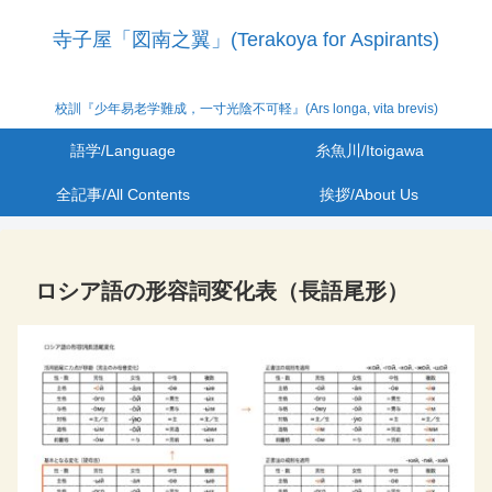
寺子屋「図南之翼」(Terakoya for Aspirants)
校訓『少年易老学難成，一寸光陰不可軽』(Ars longa, vita brevis)
語学/Language
糸魚川/Itoigawa
全記事/All Contents
挨拶/About Us
ロシア語の形容詞変化表（長語尾形）