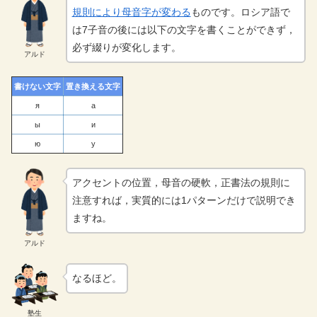
規則により母音字が変わる
ものです。ロシア語で
は7子音の後には以下の文字を書くことができず，
必ず綴りが変化します。
アルド
書けない文字
置き換える文字
я
а
ы
и
ю
у
アクセントの位置，母音の硬軟，正書法の規則に
注意すれば，実質的には1パターンだけで説明でき
ますね。
アルド
なるほど。
塾生