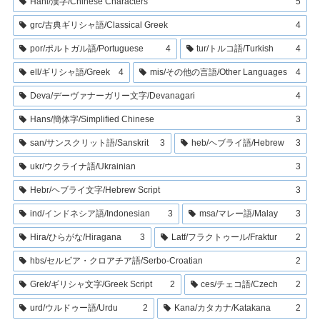
Hani/漢字/Chinese Characters
5
grc/古典ギリシャ語/Classical Greek
4
por/ポルトガル語/Portuguese
4
tur/トルコ語/Turkish
4
ell/ギリシャ語/Greek
4
mis/その他の言語/Other Languages
4
Deva/デーヴァナーガリー文字/Devanagari
4
Hans/簡体字/Simplified Chinese
3
san/サンスクリット語/Sanskrit
3
heb/ヘブライ語/Hebrew
3
ukr/ウクライナ語/Ukrainian
3
Hebr/ヘブライ文字/Hebrew Script
3
ind/インドネシア語/Indonesian
3
msa/マレー語/Malay
3
Hira/ひらがな/Hiragana
3
Latf/フラクトゥール/Fraktur
2
hbs/セルビア・クロアチア語/Serbo-Croatian
2
Grek/ギリシャ文字/Greek Script
2
ces/チェコ語/Czech
2
urd/ウルドゥー語/Urdu
2
Kana/カタカナ/Katakana
2