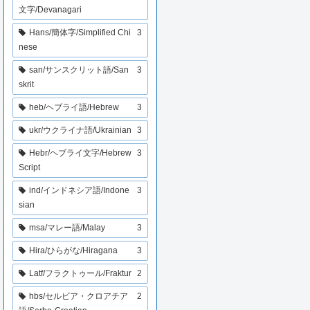
文字/Devanagari
Hans/簡体字/Simplified Chi
3
nese
san/サンスクリット語/San
3
skrit
heb/ヘブライ語/Hebrew
3
ukr/ウクライナ語/Ukrainian
3
Hebr/ヘブライ文字/Hebrew
3
Script
ind/インドネシア語/Indone
3
sian
msa/マレー語/Malay
3
Hira/ひらがな/Hiragana
3
Latf/フラクトゥール/Fraktur
2
hbs/セルビア・クロアチア
2