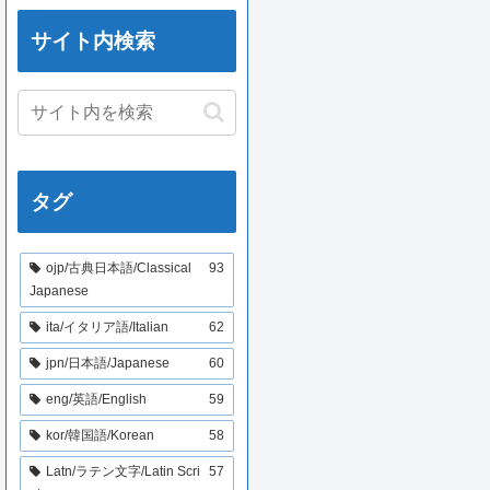
サイト内検索
タグ
ojp/古典日本語/Classical
93
Japanese
ita/イタリア語/Italian
62
jpn/日本語/Japanese
60
eng/英語/English
59
kor/韓国語/Korean
58
Latn/ラテン文字/Latin Scri
57