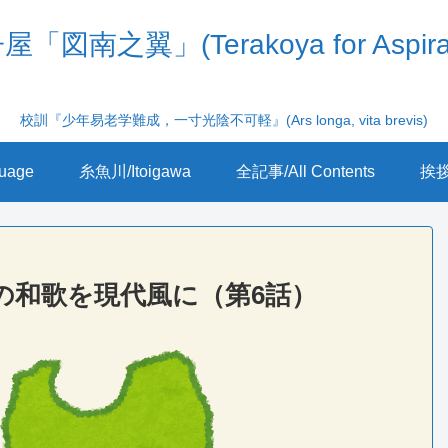
「図南之翼」(Terakoya for Aspira
校訓『少年易老学難成，一寸光陰不可軽』(Ars longa, vita brevis)
uage
糸魚川/Itoigawa
全記事/All Contents
挨拶/
の和歌を現代風に（第6話）