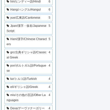
hin/ヒンディー語/Hindi
6
Hang/ハングル/Hangul
6
yue/広東語/Cantonese
5
Jpan/漢字・仮名/Japanese
5
Script
Hani/漢字/Chinese Charact
5
ers
grc/古典ギリシャ語/Classic
4
al Greek
por/ポルトガル語/Portugue
4
se
tur/トルコ語/Turkish
4
ell/ギリシャ語/Greek
4
mis/その他の言語/Other La
4
nguages
Deva/デーヴァナーガリー
4