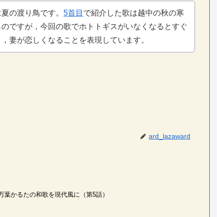
は夏の渡り鳥です。
5首目
で紹介した歌は越中の秋の寒
ものですが，今回の歌でホトトギスがいなくなるとすぐ
き，妻が恋しくなることを表現しています。
ard_lazaward
万葉かるたの和歌を現代風に（第5話）