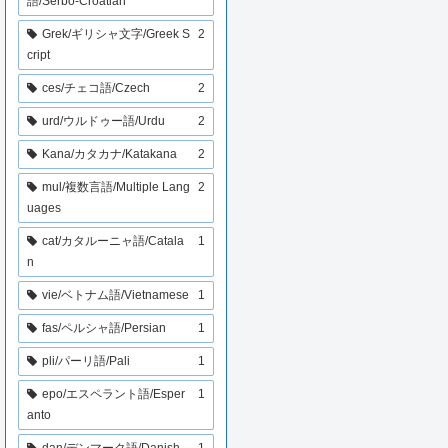
語/Serbo-Croatian
Grek/ギリシャ文字/Greek S
2
cript
ces/チェコ語/Czech
2
urd/ウルドゥー語/Urdu
2
Kana/カタカナ/Katakana
2
mul/複数言語/Multiple Lang
2
uages
cat/カタルーニャ語/Catala
1
n
vie/ベトナム語/Vietnamese
1
fas/ペルシャ語/Persian
1
pli/パーリ語/Pali
1
epo/エスペラント語/Esper
1
anto
dan/デンマーク語/Danish
1