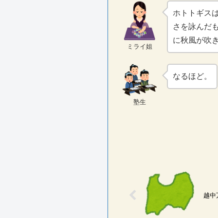
ホトトギス
さを詠んだ
に秋風が吹
ミライ姐
なるほど。
塾生
越中