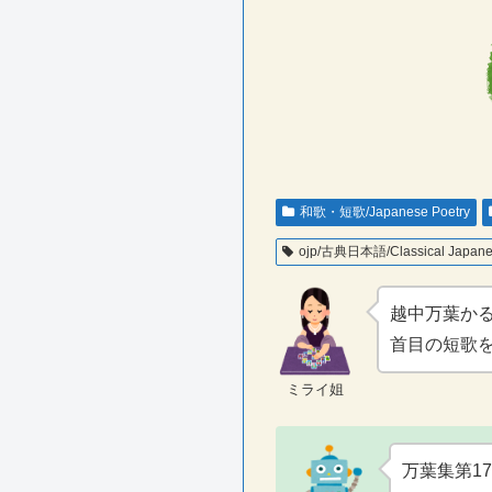
和歌・短歌/Japanese Poetry
ojp/古典日本語/Classical Japan
越中万葉か
首目の短歌
ミライ姐
万葉集第17