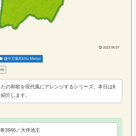
2023.06.07
越中万葉/Etchu Manyo
ese
るたの和歌を現代風にアレンジするシリーズ。本日は6
を紹介します。
巻3946／大伴池主