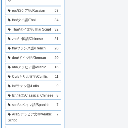
pt
rus/ロシア語/Russian
53
tha/タイ語/Thai
34
Thai/タイ文字/Thai Script
32
zho/中国語/Chinese
31
fra/フランス語/French
20
deu/ドイツ語/German
20
ara/アラビア語/Arabic
16
Cyrl/キリル文字/Cyrillic
11
lat/ラテン語/Latin
9
lzh/漢文/Classical Chinese
8
spa/スペイン語/Spanish
7
Arab/アラビア文字/Arabic
7
Script