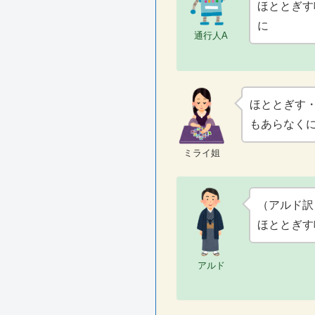
ほととぎす
に
通行人A
ほととぎす
もあらなく
ミライ姐
（アルド訳
ほととぎす
アルド