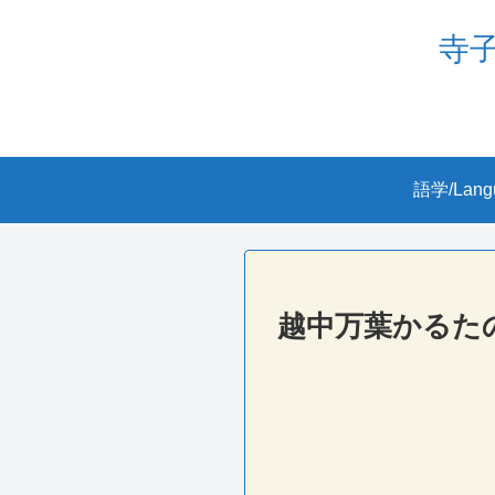
寺子屋
語学/Lang
越中万葉かるた