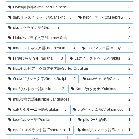
Hans/簡体字/Simplified Chinese
3
san/サンスクリット語/Sanskrit
3
heb/ヘブライ語/Hebrew
3
ukr/ウクライナ語/Ukrainian
3
Hebr/ヘブライ文字/Hebrew Script
3
ind/インドネシア語/Indonesian
3
msa/マレー語/Malay
3
Hira/ひらがな/Hiragana
3
Latf/フラクトゥール/Fraktur
2
hbs/セルビア・クロアチア語/Serbo-Croatian
2
Grek/ギリシャ文字/Greek Script
2
ces/チェコ語/Czech
2
urd/ウルドゥー語/Urdu
2
Kana/カタカナ/Katakana
2
mul/複数言語/Multiple Languages
2
cat/カタルーニャ語/Catalan
1
vie/ベトナム語/Vietnamese
1
fas/ペルシャ語/Persian
1
pli/パーリ語/Pali
1
epo/エスペラント語/Esperanto
1
dan/デンマーク語/Danish
1