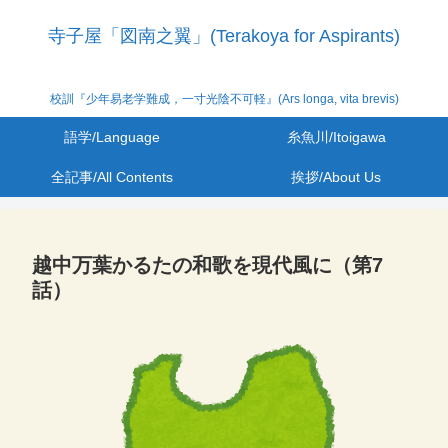
寺子屋「図南之翼」(Terakoya for Aspirants)
校訓『少年易老学難成，一寸光陰不可軽』(Ars longa, vita brevis)
語学/Language
糸魚川/Itoigawa
全記事/All Contents
挨拶/About Us
越中万葉かるたの和歌を現代風に（第7
話）