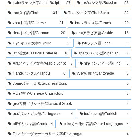
Latn/ラテン文字/Latin Script
57
rus/ロシア語/Russian
53
tha/タイ語/Thai
34
Thai/タイ文字/Thai Script
32
zho/中国語/Chinese
31
fra/フランス語/French
20
deu/ドイツ語/German
20
ara/アラビア語/Arabic
16
Cyrl/キリル文字/Cyrillic
11
lat/ラテン語/Latin
9
lzh/漢文/Classical Chinese
8
spa/スペイン語/Spanish
7
Arab/アラビア文字/Arabic Script
7
hin/ヒンディー語/Hindi
6
Hang/ハングル/Hangul
6
yue/広東語/Cantonese
5
Jpan/漢字・仮名/Japanese Script
5
Hani/漢字/Chinese Characters
5
grc/古典ギリシャ語/Classical Greek
4
por/ポルトガル語/Portuguese
4
tur/トルコ語/Turkish
4
ell/ギリシャ語/Greek
4
mis/その他の言語/Other Languages
4
Deva/デーヴァナーガリー文字/Devanagari
4