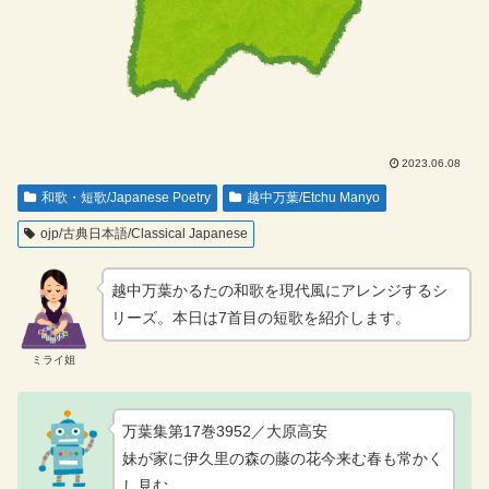
2023.06.08
和歌・短歌/Japanese Poetry
越中万葉/Etchu Manyo
ojp/古典日本語/Classical Japanese
越中万葉かるたの和歌を現代風にアレンジするシ
リーズ。本日は7首目の短歌を紹介します。
ミライ姐
万葉集第17巻3952／大原高安
妹が家に伊久里の森の藤の花今来む春も常かく
し見む