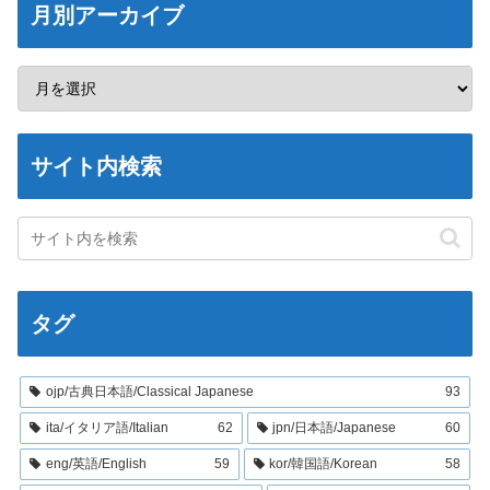
月別アーカイブ
サイト内検索
タグ
ojp/古典日本語/Classical Japanese
93
ita/イタリア語/Italian
62
jpn/日本語/Japanese
60
eng/英語/English
59
kor/韓国語/Korean
58