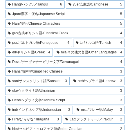
Hang/ハングル/Hangul
6
yue/広東語/Cantonese
5
Jpan/漢字・仮名/Japanese Script
5
Hani/漢字/Chinese Characters
5
grc/古典ギリシャ語/Classical Greek
4
por/ポルトガル語/Portuguese
4
tur/トルコ語/Turkish
4
ell/ギリシャ語/Greek
4
mis/その他の言語/Other Languages
4
Deva/デーヴァナーガリー文字/Devanagari
4
Hans/簡体字/Simplified Chinese
3
san/サンスクリット語/Sanskrit
3
heb/ヘブライ語/Hebrew
3
ukr/ウクライナ語/Ukrainian
3
Hebr/ヘブライ文字/Hebrew Script
3
ind/インドネシア語/Indonesian
3
msa/マレー語/Malay
3
Hira/ひらがな/Hiragana
3
Latf/フラクトゥール/Fraktur
2
hbs/セルビア・クロアチア語/Serbo-Croatian
2