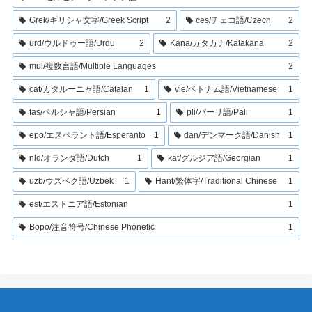
Grek/ギリシャ文字/Greek Script
2
ces/チェコ語/Czech
2
urd/ウルドゥー語/Urdu
2
Kana/カタカナ/Katakana
2
mul/複数言語/Multiple Languages
2
cat/カタルーニャ語/Catalan
1
vie/ベトナム語/Vietnamese
1
fas/ペルシャ語/Persian
1
pli/パーリ語/Pali
1
epo/エスペラント語/Esperanto
1
dan/デンマーク語/Danish
1
nld/オランダ語/Dutch
1
kat/グルジア語/Georgian
1
uzb/ウズベク語/Uzbek
1
Hant/繁体字/Traditional Chinese
1
est/エストニア語/Estonian
1
Bopo/注音符号/Chinese Phonetic
1