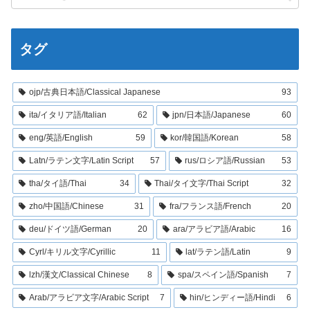
タグ
ojp/古典日本語/Classical Japanese
93
ita/イタリア語/Italian
62
jpn/日本語/Japanese
60
eng/英語/English
59
kor/韓国語/Korean
58
Latn/ラテン文字/Latin Script
57
rus/ロシア語/Russian
53
tha/タイ語/Thai
34
Thai/タイ文字/Thai Script
32
zho/中国語/Chinese
31
fra/フランス語/French
20
deu/ドイツ語/German
20
ara/アラビア語/Arabic
16
Cyrl/キリル文字/Cyrillic
11
lat/ラテン語/Latin
9
lzh/漢文/Classical Chinese
8
spa/スペイン語/Spanish
7
Arab/アラビア文字/Arabic Script
7
hin/ヒンディー語/Hindi
6