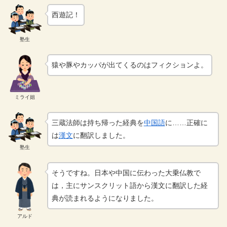
西遊記！
塾生
猿や豚やカッパが出てくるのはフィクションよ。
ミライ姐
三蔵法師は持ち帰った経典を
中国語
に……正確に
は
漢文
に翻訳しました。
塾生
そうですね。日本や中国に伝わった大乗仏教で
は，主にサンスクリット語から漢文に翻訳した経
典が読まれるようになりました。
アルド