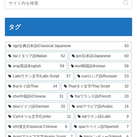
タグ
ojp/古典日本語/Classical Japanese
93
ita/イタリア語/Italian
62
jpn/日本語/Japanese
60
eng/英語/English
59
kor/韓国語/Korean
58
Latn/ラテン文字/Latin Script
57
rus/ロシア語/Russian
53
tha/タイ語/Thai
34
Thai/タイ文字/Thai Script
32
zho/中国語/Chinese
31
fra/フランス語/French
20
deu/ドイツ語/German
20
ara/アラビア語/Arabic
16
Cyrl/キリル文字/Cyrillic
11
lat/ラテン語/Latin
9
lzh/漢文/Classical Chinese
8
spa/スペイン語/Spanish
7
Arab/アラビア文字/Arabic Script
7
hin/ヒンディー語/Hindi
6