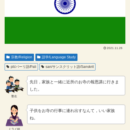
2021.11.26
宗教/Religion
語学/Language Study
pli/パーリ語/Pali
san/サンスクリット語/Sanskrit
先日，家族と一緒に近所のお寺の報恩講に行きま
した。
塾生
子供をお寺の行事に連れ出すなんて，いい家族
ね。
ミライ姐