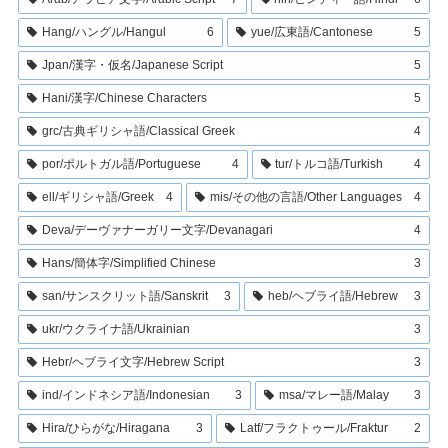
Hang/ハングル/Hangul
6
yue/広東語/Cantonese
5
Jpan/漢字・仮名/Japanese Script
5
Hani/漢字/Chinese Characters
5
grc/古典ギリシャ語/Classical Greek
4
por/ポルトガル語/Portuguese
4
tur/トルコ語/Turkish
4
ell/ギリシャ語/Greek
4
mis/その他の言語/Other Languages
4
Deva/デーヴァナーガリー文字/Devanagari
4
Hans/簡体字/Simplified Chinese
3
san/サンスクリット語/Sanskrit
3
heb/ヘブライ語/Hebrew
3
ukr/ウクライナ語/Ukrainian
3
Hebr/ヘブライ文字/Hebrew Script
3
ind/インドネシア語/Indonesian
3
msa/マレー語/Malay
3
Hira/ひらがな/Hiragana
3
Latf/フラクトゥール/Fraktur
2