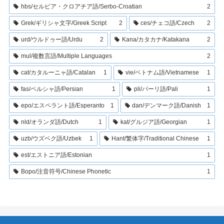
hbs/セルビア・クロアチア語/Serbo-Croatian
2
Grek/ギリシャ文字/Greek Script
2
ces/チェコ語/Czech
2
urd/ウルドゥー語/Urdu
2
Kana/カタカナ/Katakana
2
mul/複数言語/Multiple Languages
2
cat/カタルーニャ語/Catalan
1
vie/ベトナム語/Vietnamese
1
fas/ペルシャ語/Persian
1
pli/パーリ語/Pali
1
epo/エスペラント語/Esperanto
1
dan/デンマーク語/Danish
1
nld/オランダ語/Dutch
1
kat/グルジア語/Georgian
1
uzb/ウズベク語/Uzbek
1
Hant/繁体字/Traditional Chinese
1
est/エストニア語/Estonian
1
Bopo/注音符号/Chinese Phonetic
1