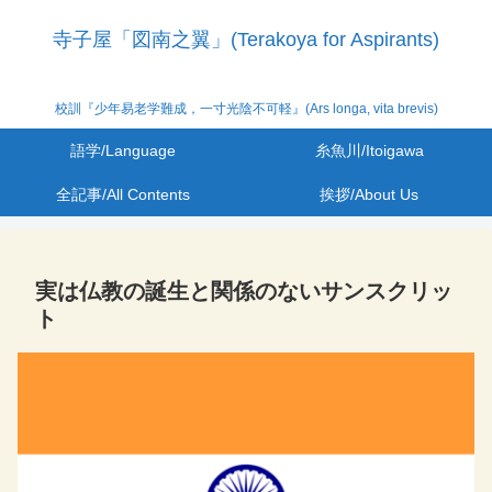
寺子屋「図南之翼」(Terakoya for Aspirants)
校訓『少年易老学難成，一寸光陰不可軽』(Ars longa, vita brevis)
語学/Language
糸魚川/Itoigawa
全記事/All Contents
挨拶/About Us
実は仏教の誕生と関係のないサンスクリッ
ト