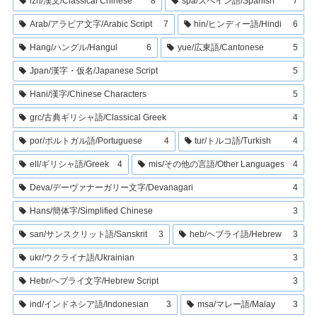
lzh/漢文/Classical Chinese
8
spa/スペイン語/Spanish
7
Arab/アラビア文字/Arabic Script
7
hin/ヒンディー語/Hindi
6
Hang/ハングル/Hangul
6
yue/広東語/Cantonese
5
Jpan/漢字・仮名/Japanese Script
5
Hani/漢字/Chinese Characters
5
grc/古典ギリシャ語/Classical Greek
4
por/ポルトガル語/Portuguese
4
tur/トルコ語/Turkish
4
ell/ギリシャ語/Greek
4
mis/その他の言語/Other Languages
4
Deva/デーヴァナーガリー文字/Devanagari
4
Hans/簡体字/Simplified Chinese
3
san/サンスクリット語/Sanskrit
3
heb/ヘブライ語/Hebrew
3
ukr/ウクライナ語/Ukrainian
3
Hebr/ヘブライ文字/Hebrew Script
3
ind/インドネシア語/Indonesian
3
msa/マレー語/Malay
3