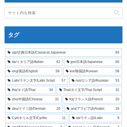
タグ
ojp/古典日本語/Classical Japanese
93
ita/イタリア語/Italian
62
jpn/日本語/Japanese
60
eng/英語/English
59
kor/韓国語/Korean
58
Latn/ラテン文字/Latin Script
57
rus/ロシア語/Russian
53
tha/タイ語/Thai
34
Thai/タイ文字/Thai Script
32
zho/中国語/Chinese
31
fra/フランス語/French
20
deu/ドイツ語/German
20
ara/アラビア語/Arabic
16
Cyrl/キリル文字/Cyrillic
11
lat/ラテン語/Latin
9