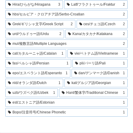
Hira/ひらがな/Hiragana
3
Latf/フラクトゥール/Fraktur
2
hbs/セルビア・クロアチア語/Serbo-Croatian
2
Grek/ギリシャ文字/Greek Script
2
ces/チェコ語/Czech
2
urd/ウルドゥー語/Urdu
2
Kana/カタカナ/Katakana
2
mul/複数言語/Multiple Languages
2
cat/カタルーニャ語/Catalan
1
vie/ベトナム語/Vietnamese
1
fas/ペルシャ語/Persian
1
pli/パーリ語/Pali
1
epo/エスペラント語/Esperanto
1
dan/デンマーク語/Danish
1
nld/オランダ語/Dutch
1
kat/グルジア語/Georgian
1
uzb/ウズベク語/Uzbek
1
Hant/繁体字/Traditional Chinese
1
est/エストニア語/Estonian
1
Bopo/注音符号/Chinese Phonetic
1