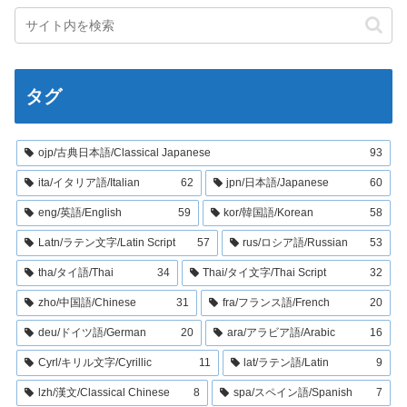
タグ
ojp/古典日本語/Classical Japanese
93
ita/イタリア語/Italian
62
jpn/日本語/Japanese
60
eng/英語/English
59
kor/韓国語/Korean
58
Latn/ラテン文字/Latin Script
57
rus/ロシア語/Russian
53
tha/タイ語/Thai
34
Thai/タイ文字/Thai Script
32
zho/中国語/Chinese
31
fra/フランス語/French
20
deu/ドイツ語/German
20
ara/アラビア語/Arabic
16
Cyrl/キリル文字/Cyrillic
11
lat/ラテン語/Latin
9
lzh/漢文/Classical Chinese
8
spa/スペイン語/Spanish
7