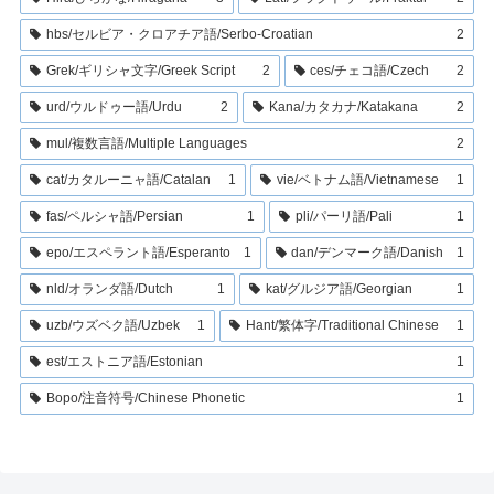
hbs/セルビア・クロアチア語/Serbo-Croatian
2
Grek/ギリシャ文字/Greek Script
2
ces/チェコ語/Czech
2
urd/ウルドゥー語/Urdu
2
Kana/カタカナ/Katakana
2
mul/複数言語/Multiple Languages
2
cat/カタルーニャ語/Catalan
1
vie/ベトナム語/Vietnamese
1
fas/ペルシャ語/Persian
1
pli/パーリ語/Pali
1
epo/エスペラント語/Esperanto
1
dan/デンマーク語/Danish
1
nld/オランダ語/Dutch
1
kat/グルジア語/Georgian
1
uzb/ウズベク語/Uzbek
1
Hant/繁体字/Traditional Chinese
1
est/エストニア語/Estonian
1
Bopo/注音符号/Chinese Phonetic
1