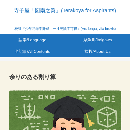
寺子屋「図南之翼」(Terakoya for Aspirants)
校訓『少年易老学難成，一寸光陰不可軽』(Ars longa, vita brevis)
語学/Language
糸魚川/Itoigawa
全記事/All Contents
挨拶/About Us
余りのある割り算