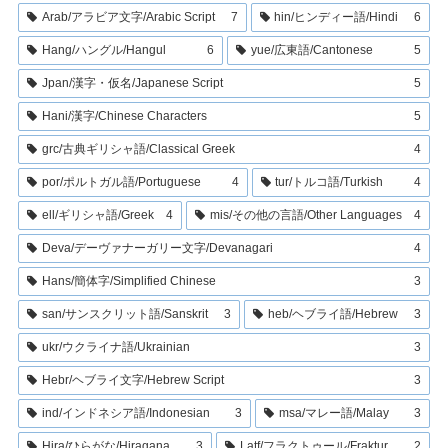
Arab/アラビア文字/Arabic Script
7
hin/ヒンディー語/Hindi
6
Hang/ハングル/Hangul
6
yue/広東語/Cantonese
5
Jpan/漢字・仮名/Japanese Script
5
Hani/漢字/Chinese Characters
5
grc/古典ギリシャ語/Classical Greek
4
por/ポルトガル語/Portuguese
4
tur/トルコ語/Turkish
4
ell/ギリシャ語/Greek
4
mis/その他の言語/Other Languages
4
Deva/デーヴァナーガリー文字/Devanagari
4
Hans/簡体字/Simplified Chinese
3
san/サンスクリット語/Sanskrit
3
heb/ヘブライ語/Hebrew
3
ukr/ウクライナ語/Ukrainian
3
Hebr/ヘブライ文字/Hebrew Script
3
ind/インドネシア語/Indonesian
3
msa/マレー語/Malay
3
Hira/ひらがな/Hiragana
3
Latf/フラクトゥール/Fraktur
2