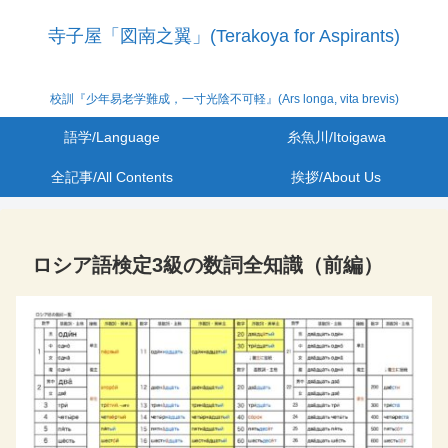
寺子屋「図南之翼」(Terakoya for Aspirants)
校訓『少年易老学難成，一寸光陰不可軽』(Ars longa, vita brevis)
語学/Language
糸魚川/Itoigawa
全記事/All Contents
挨拶/About Us
ロシア語検定3級の数詞全知識（前編）