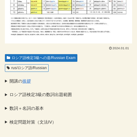
2024.01.01
ロシア語検定3級への道/Russian Exam
rus/ロシア語/Russian
開講の
挨拶
ロシア語検定3級の数詞出題範囲
数詞＋名詞の基本
検定問題対策（文法IV）