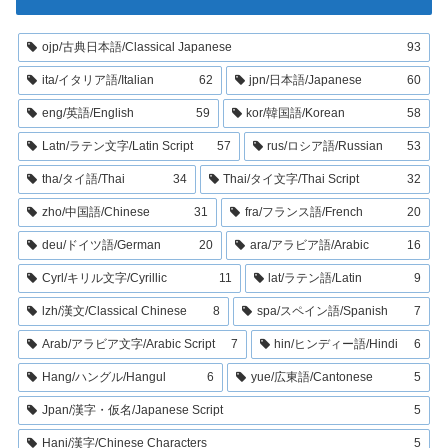
ojp/古典日本語/Classical Japanese
93
ita/イタリア語/Italian
62
jpn/日本語/Japanese
60
eng/英語/English
59
kor/韓国語/Korean
58
Latn/ラテン文字/Latin Script
57
rus/ロシア語/Russian
53
tha/タイ語/Thai
34
Thai/タイ文字/Thai Script
32
zho/中国語/Chinese
31
fra/フランス語/French
20
deu/ドイツ語/German
20
ara/アラビア語/Arabic
16
Cyrl/キリル文字/Cyrillic
11
lat/ラテン語/Latin
9
lzh/漢文/Classical Chinese
8
spa/スペイン語/Spanish
7
Arab/アラビア文字/Arabic Script
7
hin/ヒンディー語/Hindi
6
Hang/ハングル/Hangul
6
yue/広東語/Cantonese
5
Jpan/漢字・仮名/Japanese Script
5
Hani/漢字/Chinese Characters
5