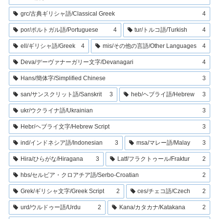
grc/古典ギリシャ語/Classical Greek
4
por/ポルトガル語/Portuguese
4
tur/トルコ語/Turkish
4
ell/ギリシャ語/Greek
4
mis/その他の言語/Other Languages
4
Deva/デーヴァナーガリー文字/Devanagari
4
Hans/簡体字/Simplified Chinese
3
san/サンスクリット語/Sanskrit
3
heb/ヘブライ語/Hebrew
3
ukr/ウクライナ語/Ukrainian
3
Hebr/ヘブライ文字/Hebrew Script
3
ind/インドネシア語/Indonesian
3
msa/マレー語/Malay
3
Hira/ひらがな/Hiragana
3
Latf/フラクトゥール/Fraktur
2
hbs/セルビア・クロアチア語/Serbo-Croatian
2
Grek/ギリシャ文字/Greek Script
2
ces/チェコ語/Czech
2
urd/ウルドゥー語/Urdu
2
Kana/カタカナ/Katakana
2