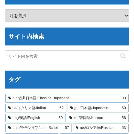
サイト内検索
タグ
ojp/古典日本語/Classical Japanese
93
ita/イタリア語/Italian
62
jpn/日本語/Japanese
60
eng/英語/English
59
kor/韓国語/Korean
58
Latn/ラテン文字/Latin Script
57
rus/ロシア語/Russian
53