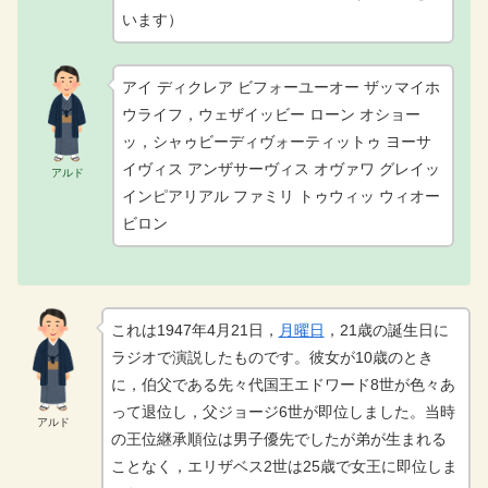
います）
アイ ディクレア ビフォーユーオー ザッマイホ
ウライフ，ウェザイッビー ローン オショー
ッ，シャゥビーディヴォーティットゥ ヨーサ
イヴィス アンザサーヴィス オヴァワ グレイッ
アルド
インピアリアル ファミリ トゥウィッ ウィオー
ビロン
これは1947年4月21日，
月曜日
，21歳の誕生日に
ラジオで演説したものです。彼女が10歳のとき
に，伯父である先々代国王エドワード8世が色々あ
って退位し，父ジョージ6世が即位しました。当時
アルド
の王位継承順位は男子優先でしたが弟が生まれる
ことなく，エリザベス2世は25歳で女王に即位しま