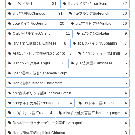
tha/タイ語/Thai
34
Thai/タイ文字/Thai Script
32
zho/中国語/Chinese
31
fra/フランス語/French
20
deu/ドイツ語/German
20
ara/アラビア語/Arabic
16
Cyrl/キリル文字/Cyrillic
11
lat/ラテン語/Latin
9
lzh/漢文/Classical Chinese
8
spa/スペイン語/Spanish
7
Arab/アラビア文字/Arabic Script
7
hin/ヒンディー語/Hindi
6
Hang/ハングル/Hangul
6
yue/広東語/Cantonese
5
Jpan/漢字・仮名/Japanese Script
5
Hani/漢字/Chinese Characters
5
grc/古典ギリシャ語/Classical Greek
4
por/ポルトガル語/Portuguese
4
tur/トルコ語/Turkish
4
ell/ギリシャ語/Greek
4
mis/その他の言語/Other Languages
4
Deva/デーヴァナーガリー文字/Devanagari
4
Hans/簡体字/Simplified Chinese
3