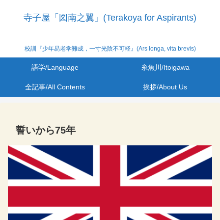
寺子屋「図南之翼」(Terakoya for Aspirants)
校訓『少年易老学難成，一寸光陰不可軽』(Ars longa, vita brevis)
語学/Language
糸魚川/Itoigawa
全記事/All Contents
挨拶/About Us
誓いから75年