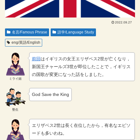
2022.09.27
名言/Famous Phrase
語学/Language Study
eng/英語/English
前回
はイギリスの女王エリザベス2世が亡くなり，
新国王チャールズ3世が即位したことで，イギリス
の国歌が変更になった話をしました。
ミライ姐
God Save the King
塾生
エリザベス2世は長く在位したから，有名なエピソ
ードも多いわね。