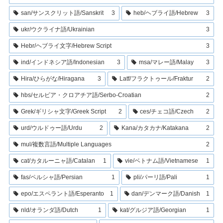
san/サンスクリット語/Sanskrit
3
heb/ヘブライ語/Hebrew
3
ukr/ウクライナ語/Ukrainian
3
Hebr/ヘブライ文字/Hebrew Script
3
ind/インドネシア語/Indonesian
3
msa/マレー語/Malay
3
Hira/ひらがな/Hiragana
3
Latf/フラクトゥール/Fraktur
2
hbs/セルビア・クロアチア語/Serbo-Croatian
2
Grek/ギリシャ文字/Greek Script
2
ces/チェコ語/Czech
2
urd/ウルドゥー語/Urdu
2
Kana/カタカナ/Katakana
2
mul/複数言語/Multiple Languages
2
cat/カタルーニャ語/Catalan
1
vie/ベトナム語/Vietnamese
1
fas/ペルシャ語/Persian
1
pli/パーリ語/Pali
1
epo/エスペラント語/Esperanto
1
dan/デンマーク語/Danish
1
nld/オランダ語/Dutch
1
kat/グルジア語/Georgian
1