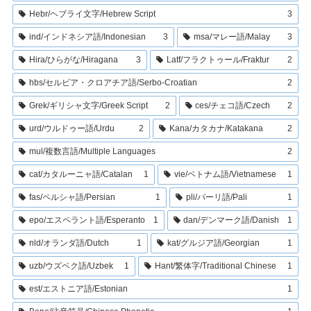
Hebr/ヘブライ文字/Hebrew Script
3
ind/インドネシア語/Indonesian
3
msa/マレー語/Malay
3
Hira/ひらがな/Hiragana
3
Latf/フラクトゥール/Fraktur
2
hbs/セルビア・クロアチア語/Serbo-Croatian
2
Grek/ギリシャ文字/Greek Script
2
ces/チェコ語/Czech
2
urd/ウルドゥー語/Urdu
2
Kana/カタカナ/Katakana
2
mul/複数言語/Multiple Languages
2
cat/カタルーニャ語/Catalan
1
vie/ベトナム語/Vietnamese
1
fas/ペルシャ語/Persian
1
pli/パーリ語/Pali
1
epo/エスペラント語/Esperanto
1
dan/デンマーク語/Danish
1
nld/オランダ語/Dutch
1
kat/グルジア語/Georgian
1
uzb/ウズベク語/Uzbek
1
Hant/繁体字/Traditional Chinese
1
est/エストニア語/Estonian
1