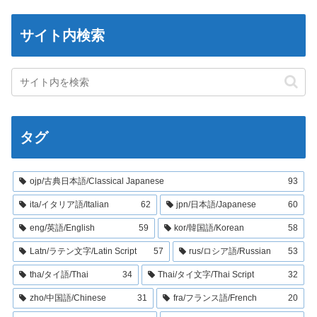
サイト内検索
タグ
ojp/古典日本語/Classical Japanese
93
ita/イタリア語/Italian
62
jpn/日本語/Japanese
60
eng/英語/English
59
kor/韓国語/Korean
58
Latn/ラテン文字/Latin Script
57
rus/ロシア語/Russian
53
tha/タイ語/Thai
34
Thai/タイ文字/Thai Script
32
zho/中国語/Chinese
31
fra/フランス語/French
20