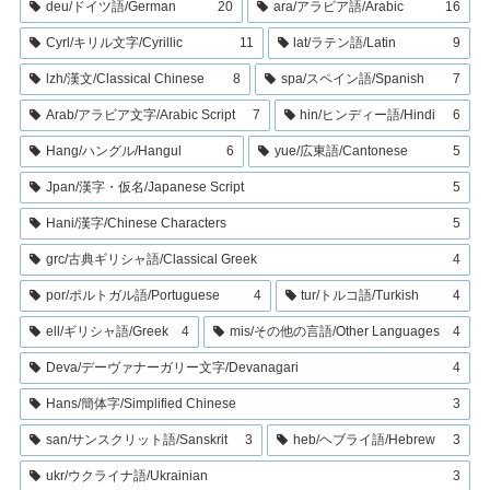
deu/ドイツ語/German
20
ara/アラビア語/Arabic
16
Cyrl/キリル文字/Cyrillic
11
lat/ラテン語/Latin
9
lzh/漢文/Classical Chinese
8
spa/スペイン語/Spanish
7
Arab/アラビア文字/Arabic Script
7
hin/ヒンディー語/Hindi
6
Hang/ハングル/Hangul
6
yue/広東語/Cantonese
5
Jpan/漢字・仮名/Japanese Script
5
Hani/漢字/Chinese Characters
5
grc/古典ギリシャ語/Classical Greek
4
por/ポルトガル語/Portuguese
4
tur/トルコ語/Turkish
4
ell/ギリシャ語/Greek
4
mis/その他の言語/Other Languages
4
Deva/デーヴァナーガリー文字/Devanagari
4
Hans/簡体字/Simplified Chinese
3
san/サンスクリット語/Sanskrit
3
heb/ヘブライ語/Hebrew
3
ukr/ウクライナ語/Ukrainian
3