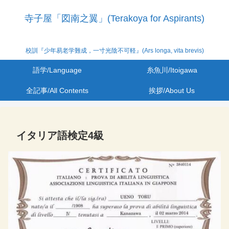
寺子屋「図南之翼」(Terakoya for Aspirants)
校訓『少年易老学難成，一寸光陰不可軽』(Ars longa, vita brevis)
語学/Language
糸魚川/Itoigawa
全記事/All Contents
挨拶/About Us
イタリア語検定4級