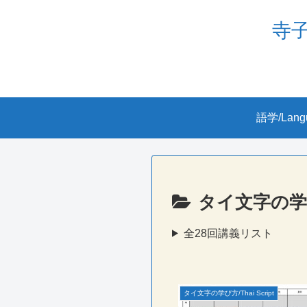
寺子屋
語学/Lang
タイ文字の学び方/
全28回講義リスト
タイ文字の学び方/Thai Script