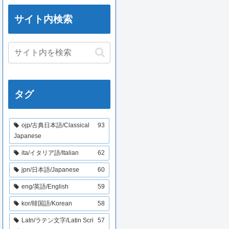
サイト内検索
タグ
ojp/古典日本語/Classical
93
Japanese
ita/イタリア語/Italian
62
jpn/日本語/Japanese
60
eng/英語/English
59
kor/韓国語/Korean
58
Latn/ラテン文字/Latin Scri
57