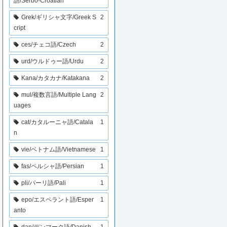
語/Serbo-Croatian
Grek/ギリシャ文字/Greek S
2
cript
ces/チェコ語/Czech
2
urd/ウルドゥー語/Urdu
2
Kana/カタカナ/Katakana
2
mul/複数言語/Multiple Lang
2
uages
cat/カタルーニャ語/Catala
1
n
vie/ベトナム語/Vietnamese
1
fas/ペルシャ語/Persian
1
pli/パーリ語/Pali
1
epo/エスペラント語/Esper
1
anto
dan/デンマーク語/Danish
1