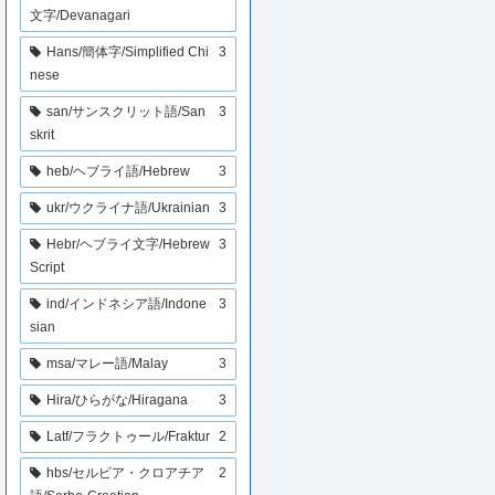
文字/Devanagari
Hans/簡体字/Simplified Chi
3
nese
san/サンスクリット語/San
3
skrit
heb/ヘブライ語/Hebrew
3
ukr/ウクライナ語/Ukrainian
3
Hebr/ヘブライ文字/Hebrew
3
Script
ind/インドネシア語/Indone
3
sian
msa/マレー語/Malay
3
Hira/ひらがな/Hiragana
3
Latf/フラクトゥール/Fraktur
2
hbs/セルビア・クロアチア
2