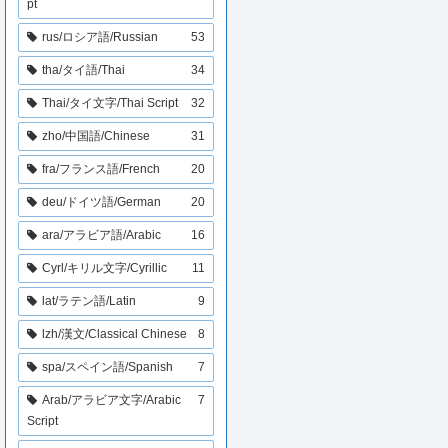
pt
rus/ロシア語/Russian
53
tha/タイ語/Thai
34
Thai/タイ文字/Thai Script
32
zho/中国語/Chinese
31
fra/フランス語/French
20
deu/ドイツ語/German
20
ara/アラビア語/Arabic
16
Cyrl/キリル文字/Cyrillic
11
lat/ラテン語/Latin
9
lzh/漢文/Classical Chinese
8
spa/スペイン語/Spanish
7
Arab/アラビア文字/Arabic
7
Script