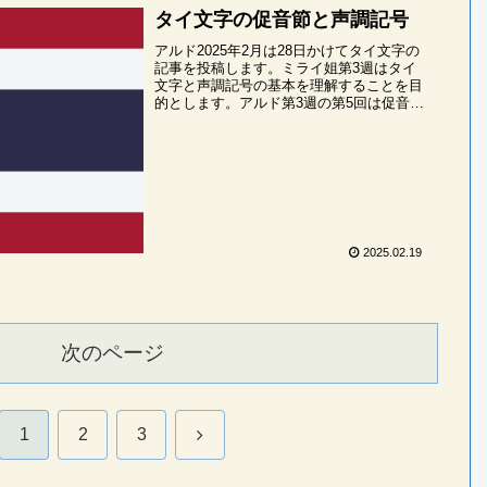
タイ文字の促音節と声調記号
アルド2025年2月は28日かけてタイ文字の
記事を投稿します。ミライ姐第3週はタイ
文字と声調記号の基本を理解することを目
的とします。アルド第3週の第5回は促音節
の声調を学びます。つまり「小さいッ」で
終わる音ですね。塾生タイ語の促音節も，
声調...
2025.02.19
次のページ
次
1
2
3
へ