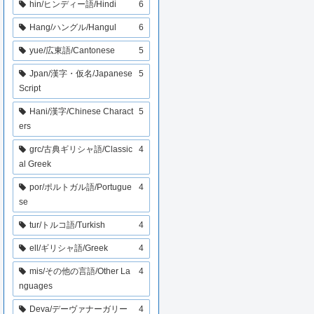
hin/ヒンディー語/Hindi
6
Hang/ハングル/Hangul
6
yue/広東語/Cantonese
5
Jpan/漢字・仮名/Japanese
5
Script
Hani/漢字/Chinese Charact
5
ers
grc/古典ギリシャ語/Classic
4
al Greek
por/ポルトガル語/Portugue
4
se
tur/トルコ語/Turkish
4
ell/ギリシャ語/Greek
4
mis/その他の言語/Other La
4
nguages
Deva/デーヴァナーガリー
4