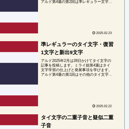
アルド第4週の第2回は準レギュラー文字を
含む末子音をまとめます。調音位置と調音
方法で末子音はほぼ決まるアルド第2週の
第6...
2025.02.23
準レギュラーのタイ文字・復習
1文字と新出9文字
アルド2025年2月は28日かけてタイ文字の
記事を投稿します。ミライ姐第4週はタイ
文字学習の仕上げと発展事項を学びます。
アルド第4週の第1回はその他のタイ文字の
中から，初級レベルでも必ず見かける重要
な9文字を学びます。ミライ姐アルドさん
はタ...
2025.02.22
タイ文字の二重子音と疑似二重
子音