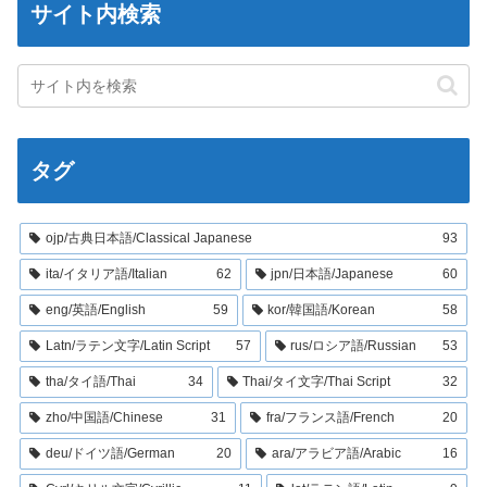
サイト内検索
タグ
ojp/古典日本語/Classical Japanese
93
ita/イタリア語/Italian
62
jpn/日本語/Japanese
60
eng/英語/English
59
kor/韓国語/Korean
58
Latn/ラテン文字/Latin Script
57
rus/ロシア語/Russian
53
tha/タイ語/Thai
34
Thai/タイ文字/Thai Script
32
zho/中国語/Chinese
31
fra/フランス語/French
20
deu/ドイツ語/German
20
ara/アラビア語/Arabic
16