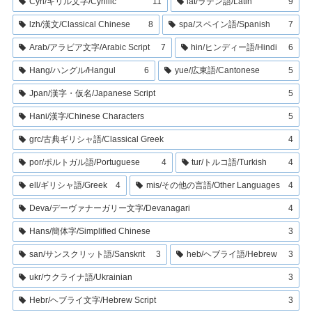
Cyrl/キリル文字/Cyrillic
11
lat/ラテン語/Latin
9
lzh/漢文/Classical Chinese
8
spa/スペイン語/Spanish
7
Arab/アラビア文字/Arabic Script
7
hin/ヒンディー語/Hindi
6
Hang/ハングル/Hangul
6
yue/広東語/Cantonese
5
Jpan/漢字・仮名/Japanese Script
5
Hani/漢字/Chinese Characters
5
grc/古典ギリシャ語/Classical Greek
4
por/ポルトガル語/Portuguese
4
tur/トルコ語/Turkish
4
ell/ギリシャ語/Greek
4
mis/その他の言語/Other Languages
4
Deva/デーヴァナーガリー文字/Devanagari
4
Hans/簡体字/Simplified Chinese
3
san/サンスクリット語/Sanskrit
3
heb/ヘブライ語/Hebrew
3
ukr/ウクライナ語/Ukrainian
3
Hebr/ヘブライ文字/Hebrew Script
3