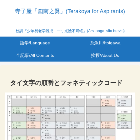
寺子屋「図南之翼」(Terakoya for Aspirants)
校訓『少年易老学難成，一寸光陰不可軽』(Ars longa, vita brevis)
語学/Language
糸魚川/Itoigawa
全記事/All Contents
挨拶/About Us
タイ文字の順番とフォネティックコード