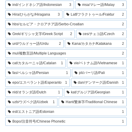
ind/インドネシア語/Indonesian
3
msa/マレー語/Malay
3
Hira/ひらがな/Hiragana
3
Latf/フラクトゥール/Fraktur
2
hbs/セルビア・クロアチア語/Serbo-Croatian
2
Grek/ギリシャ文字/Greek Script
2
ces/チェコ語/Czech
2
urd/ウルドゥー語/Urdu
2
Kana/カタカナ/Katakana
2
mul/複数言語/Multiple Languages
2
cat/カタルーニャ語/Catalan
1
vie/ベトナム語/Vietnamese
1
fas/ペルシャ語/Persian
1
pli/パーリ語/Pali
1
epo/エスペラント語/Esperanto
1
dan/デンマーク語/Danish
1
nld/オランダ語/Dutch
1
kat/グルジア語/Georgian
1
uzb/ウズベク語/Uzbek
1
Hant/繁体字/Traditional Chinese
1
est/エストニア語/Estonian
1
Bopo/注音符号/Chinese Phonetic
1