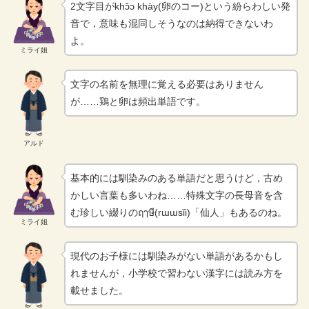
2文字目がkhɔ̌ɔ khày(卵のコー)という紛らわしい発
音で，意味も混同しそうなのは納得できないわ
よ。
ミライ姐
文字の名前を無理に覚える必要はありません
が……鶏と卵は頻出単語です。
アルド
基本的には馴染みのある単語だと思うけど，古め
かしい言葉も多いわね……特殊文字の長母音を含
む珍しい綴りのฤๅษี(rɯɯsǐi)「仙人」もあるのね。
ミライ姐
現代のお子様には馴染みがない単語があるかもし
れませんが，小学校で習わない漢字には読み方を
載せました。