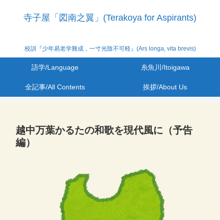
寺子屋「図南之翼」(Terakoya for Aspirants)
校訓『少年易老学難成，一寸光陰不可軽』(Ars longa, vita brevis)
語学/Language
糸魚川/Itoigawa
全記事/All Contents
挨拶/About Us
越中万葉かるたの和歌を現代風に（予告
編）