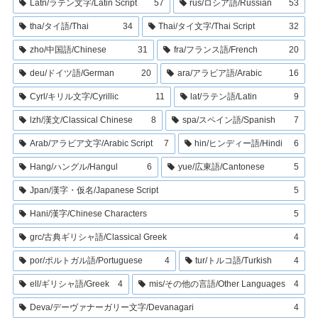
Latn/ラテン文字/Latin Script
57
rus/ロシア語/Russian
53
tha/タイ語/Thai
34
Thai/タイ文字/Thai Script
32
zho/中国語/Chinese
31
fra/フランス語/French
20
deu/ドイツ語/German
20
ara/アラビア語/Arabic
16
Cyrl/キリル文字/Cyrillic
11
lat/ラテン語/Latin
9
lzh/漢文/Classical Chinese
8
spa/スペイン語/Spanish
7
Arab/アラビア文字/Arabic Script
7
hin/ヒンディー語/Hindi
6
Hang/ハングル/Hangul
6
yue/広東語/Cantonese
5
Jpan/漢字・仮名/Japanese Script
5
Hani/漢字/Chinese Characters
5
grc/古典ギリシャ語/Classical Greek
4
por/ポルトガル語/Portuguese
4
tur/トルコ語/Turkish
4
ell/ギリシャ語/Greek
4
mis/その他の言語/Other Languages
4
Deva/デーヴァナーガリー文字/Devanagari
4