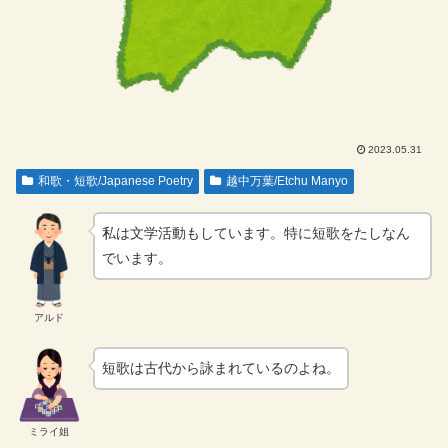
2023.05.31
和歌・短歌/Japanese Poetry
越中万葉/Etchu Manyo
私は文学活動もしています。特に短歌をたしなん
でいます。
アルド
短歌は古代から詠まれているのよね。
ミライ姐