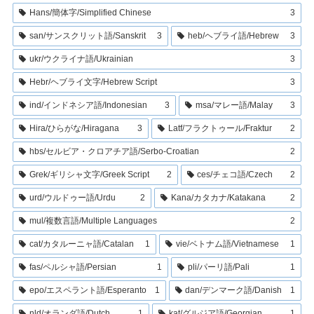
Hans/簡体字/Simplified Chinese
3
san/サンスクリット語/Sanskrit
3
heb/ヘブライ語/Hebrew
3
ukr/ウクライナ語/Ukrainian
3
Hebr/ヘブライ文字/Hebrew Script
3
ind/インドネシア語/Indonesian
3
msa/マレー語/Malay
3
Hira/ひらがな/Hiragana
3
Latf/フラクトゥール/Fraktur
2
hbs/セルビア・クロアチア語/Serbo-Croatian
2
Grek/ギリシャ文字/Greek Script
2
ces/チェコ語/Czech
2
urd/ウルドゥー語/Urdu
2
Kana/カタカナ/Katakana
2
mul/複数言語/Multiple Languages
2
cat/カタルーニャ語/Catalan
1
vie/ベトナム語/Vietnamese
1
fas/ペルシャ語/Persian
1
pli/パーリ語/Pali
1
epo/エスペラント語/Esperanto
1
dan/デンマーク語/Danish
1
nld/オランダ語/Dutch
1
kat/グルジア語/Georgian
1