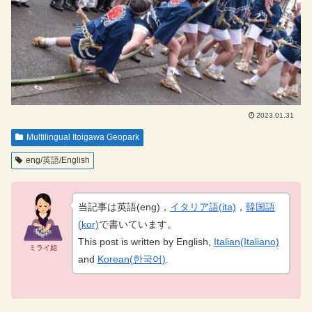
2023.01.31
Multilingual Itoigawa Geopark
eng/英語/English
当記事は英語(eng)，
イタリア語(ita)
，
韓国語
(kor)
で書いています。
This post is written by English,
Italian(Italiano)
ミライ姐
and
Korean(한국어)
.