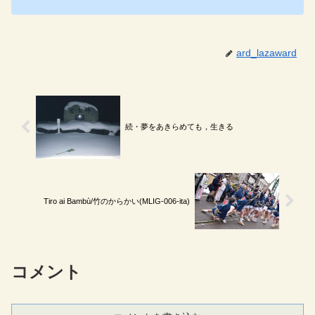
ard_lazaward
続・夢をあきらめても，生きる
Tiro ai Bambù/竹のからかい(MLIG-006-ita)
コメント