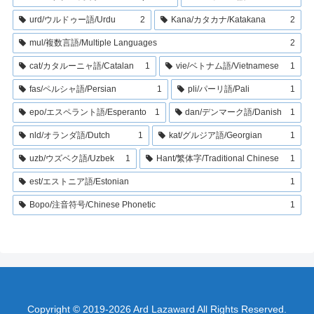
urd/ウルドゥー語/Urdu
2
Kana/カタカナ/Katakana
2
mul/複数言語/Multiple Languages
2
cat/カタルーニャ語/Catalan
1
vie/ベトナム語/Vietnamese
1
fas/ペルシャ語/Persian
1
pli/パーリ語/Pali
1
epo/エスペラント語/Esperanto
1
dan/デンマーク語/Danish
1
nld/オランダ語/Dutch
1
kat/グルジア語/Georgian
1
uzb/ウズベク語/Uzbek
1
Hant/繁体字/Traditional Chinese
1
est/エストニア語/Estonian
1
Bopo/注音符号/Chinese Phonetic
1
Copyright © 2019-2026 Ard Lazaward All Rights Reserved.