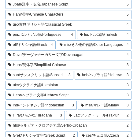
Jpan/漢字・仮名/Japanese Script
5
Hani/漢字/Chinese Characters
5
grc/古典ギリシャ語/Classical Greek
4
por/ポルトガル語/Portuguese
4
tur/トルコ語/Turkish
4
ell/ギリシャ語/Greek
4
mis/その他の言語/Other Languages
4
Deva/デーヴァナーガリー文字/Devanagari
4
Hans/簡体字/Simplified Chinese
3
san/サンスクリット語/Sanskrit
3
heb/ヘブライ語/Hebrew
3
ukr/ウクライナ語/Ukrainian
3
Hebr/ヘブライ文字/Hebrew Script
3
ind/インドネシア語/Indonesian
3
msa/マレー語/Malay
3
Hira/ひらがな/Hiragana
3
Latf/フラクトゥール/Fraktur
2
hbs/セルビア・クロアチア語/Serbo-Croatian
2
Grek/ギリシャ文字/Greek Script
2
ces/チェコ語/Czech
2