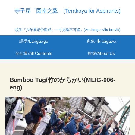
寺子屋「図南之翼」(Terakoya for Aspirants)
校訓『少年易老学難成，一寸光陰不可軽』(Ars longa, vita brevis)
語学/Language
糸魚川/Itoigawa
全記事/All Contents
挨拶/About Us
Bamboo Tug/竹のからかい(MLIG-006-
eng)