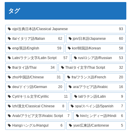
タグ
ojp/古典日本語/Classical Japanese
93
ita/イタリア語/Italian
62
jpn/日本語/Japanese
60
eng/英語/English
59
kor/韓国語/Korean
58
Latn/ラテン文字/Latin Script
57
rus/ロシア語/Russian
53
tha/タイ語/Thai
34
Thai/タイ文字/Thai Script
32
zho/中国語/Chinese
31
fra/フランス語/French
20
deu/ドイツ語/German
20
ara/アラビア語/Arabic
16
Cyrl/キリル文字/Cyrillic
11
lat/ラテン語/Latin
9
lzh/漢文/Classical Chinese
8
spa/スペイン語/Spanish
7
Arab/アラビア文字/Arabic Script
7
hin/ヒンディー語/Hindi
6
Hang/ハングル/Hangul
6
yue/広東語/Cantonese
5