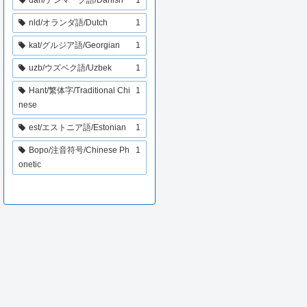
nld/オランダ語/Dutch
1
kat/グルジア語/Georgian
1
uzb/ウズベク語/Uzbek
1
Hant/繁体字/Traditional Chi
1
nese
est/エストニア語/Estonian
1
Bopo/注音符号/Chinese Ph
1
onetic