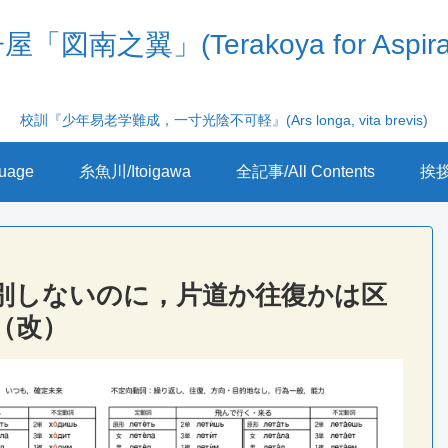
「図南之翼」(Terakoya for Aspira
校訓『少年易老学難成，一寸光陰不可軽』(Ars longa, vita brevis)
uage
糸魚川/Itoigawa
全記事/All Contents
挨拶/
別しないのに，片道か往復かは区
（改）