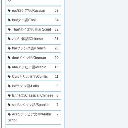
pt
rus/ロシア語/Russian
53
tha/タイ語/Thai
34
Thai/タイ文字/Thai Script
32
zho/中国語/Chinese
31
fra/フランス語/French
20
deu/ドイツ語/German
20
ara/アラビア語/Arabic
16
Cyrl/キリル文字/Cyrillic
11
lat/ラテン語/Latin
9
lzh/漢文/Classical Chinese
8
spa/スペイン語/Spanish
7
Arab/アラビア文字/Arabic
7
Script