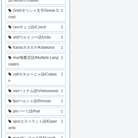
語/Serbo-Croatian
Grek/ギリシャ文字/Greek S
2
cript
ces/チェコ語/Czech
2
urd/ウルドゥー語/Urdu
2
Kana/カタカナ/Katakana
2
mul/複数言語/Multiple Lang
2
uages
cat/カタルーニャ語/Catala
1
n
vie/ベトナム語/Vietnamese
1
fas/ペルシャ語/Persian
1
pli/パーリ語/Pali
1
epo/エスペラント語/Esper
1
anto
dan/デンマーク語/Danish
1