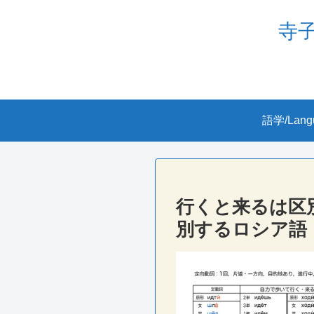
寺子屋
語学/Lang
行くと来るは区
別するロシア語