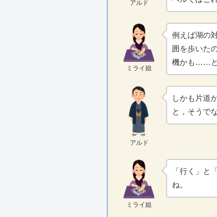
アルド
例えば湖の
囲を歩いた
機かも……
ミライ姐
しかも片道
と，そうで
アルド
「行く」と
ね。
ミライ姐