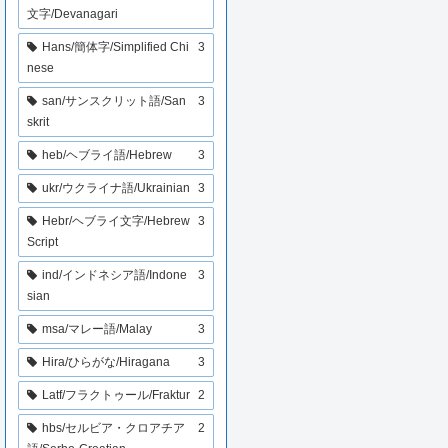
文字/Devanagari
Hans/簡体字/Simplified Chi
3
nese
san/サンスクリット語/San
3
skrit
heb/ヘブライ語/Hebrew
3
ukr/ウクライナ語/Ukrainian
3
Hebr/ヘブライ文字/Hebrew
3
Script
ind/インドネシア語/Indone
3
sian
msa/マレー語/Malay
3
Hira/ひらがな/Hiragana
3
Latf/フラクトゥール/Fraktur
2
hbs/セルビア・クロアチア
2