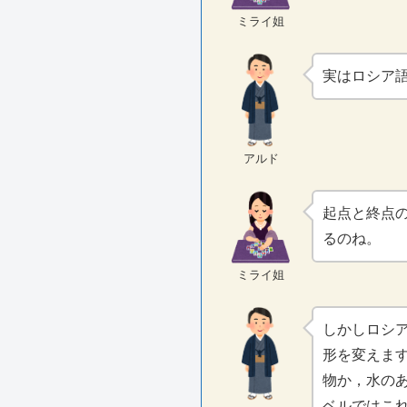
ミライ姐
実はロシア
アルド
起点と終点
るのね。
ミライ姐
しかしロシ
形を変えま
物か，水の
ベルではこ