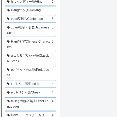
hin/ヒンディー語/Hindi
6
Hang/ハングル/Hangul
6
yue/広東語/Cantonese
5
Jpan/漢字・仮名/Japanese
5
Script
Hani/漢字/Chinese Charact
5
ers
grc/古典ギリシャ語/Classic
4
al Greek
por/ポルトガル語/Portugue
4
se
tur/トルコ語/Turkish
4
ell/ギリシャ語/Greek
4
mis/その他の言語/Other La
4
nguages
Deva/デーヴァナーガリー
4