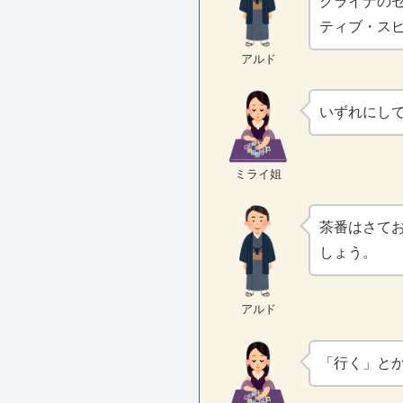
クライナの
ティブ・ス
アルド
いずれにし
ミライ姐
茶番はさて
しょう。
アルド
「行く」と