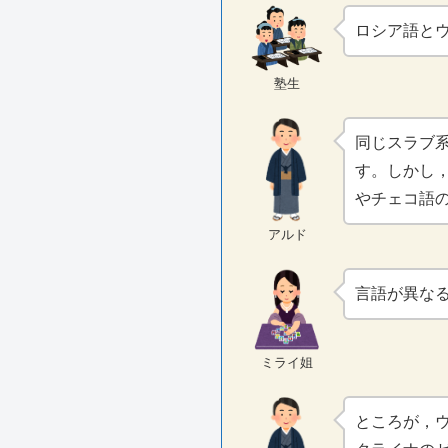
ロシア語と
塾生
同じスラブ
す。しかし
やチェコ語
アルド
言語が異な
ミライ姐
ところが，