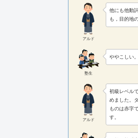
他にも他動
も，目的地
アルド
ややこしい
塾生
初級レベルで
めました。
ものは赤字
す。
アルド