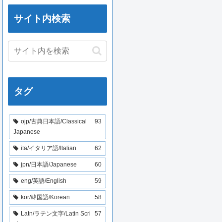
サイト内検索
タグ
ojp/古典日本語/Classical
93
Japanese
ita/イタリア語/Italian
62
jpn/日本語/Japanese
60
eng/英語/English
59
kor/韓国語/Korean
58
Latn/ラテン文字/Latin Scri
57