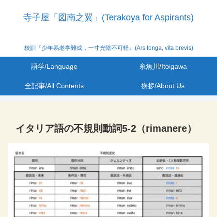
寺子屋「図南之翼」(Terakoya for Aspirants)
校訓『少年易老学難成，一寸光陰不可軽』(Ars longa, vita brevis)
語学/Language
糸魚川/Itoigawa
全記事/All Contents
挨拶/About Us
イタリア語の不規則動詞5-2（rimanere）