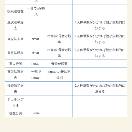
入
一部でgが挿
接続法現在
入
直説法半過
1人称単数が分かれば他が自動的に
去
決まる
rの前の母音が脱
1人称単数が分かれば他が自動的に
直説法未来
rimar-
落
決まる
rの前の母音が脱
1人称単数が分かれば他が自動的に
条件法現在
rimar-
落
決まる
過去分詞
rimas-
母音が脱落
直説法遠過
一部で
rimas-の後は不
去
rimas-
規則
接続法半過
1人称単数が分かれば他が自動的に
去
決まる
ジェルンデ
ィオ
現在分詞
veni-