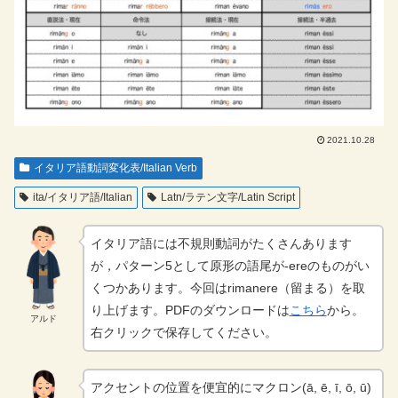
2021.10.28
イタリア語動詞変化表/Italian Verb
ita/イタリア語/Italian
Latn/ラテン文字/Latin Script
イタリア語には不規則動詞がたくさんあります
が，パターン5として原形の語尾が-ereのものがい
くつかあります。今回はrimanere（留まる）を取
り上げます。PDFのダウンロードは
こちら
から。
アルド
右クリックで保存してください。
アクセントの位置を便宜的にマクロン(ā, ē, ī, ō, ū)