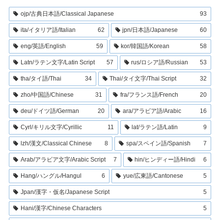
ojp/古典日本語/Classical Japanese
93
ita/イタリア語/Italian
62
jpn/日本語/Japanese
60
eng/英語/English
59
kor/韓国語/Korean
58
Latn/ラテン文字/Latin Script
57
rus/ロシア語/Russian
53
tha/タイ語/Thai
34
Thai/タイ文字/Thai Script
32
zho/中国語/Chinese
31
fra/フランス語/French
20
deu/ドイツ語/German
20
ara/アラビア語/Arabic
16
Cyrl/キリル文字/Cyrillic
11
lat/ラテン語/Latin
9
lzh/漢文/Classical Chinese
8
spa/スペイン語/Spanish
7
Arab/アラビア文字/Arabic Script
7
hin/ヒンディー語/Hindi
6
Hang/ハングル/Hangul
6
yue/広東語/Cantonese
5
Jpan/漢字・仮名/Japanese Script
5
Hani/漢字/Chinese Characters
5