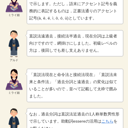
で示します。ただし，語末にアクセント記号を義
務的に表記するものは，正書法通りのアクセント
ミライ姐
記号(à, è, é, ì, ò, ó, ù)としています。
直説法遠過去，接続法半過去，現在分詞は上級者
向けですので，網掛けにしました。初級レベルの
方は，後回しでも差し支えありません。
アルド
「直説法現在と命令法と接続法現在」「直説法未
来と条件法」「過去分詞と遠過去」の変化は似て
いることが多いので，並べて記載して太枠で囲み
ミライ姐
ました。
なお，過去分詞は直説法近過去の1人称単数男性形
で示しています。助動詞essereの活用は
こちら
を