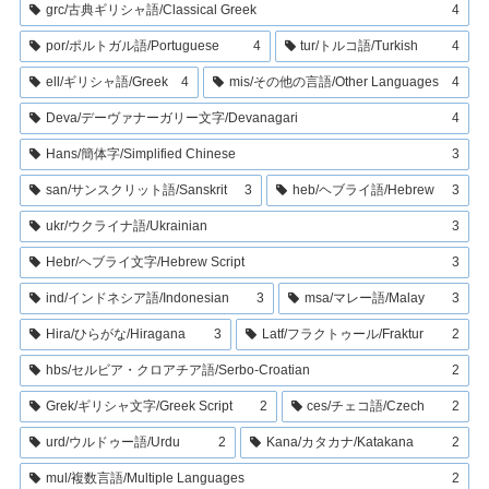
grc/古典ギリシャ語/Classical Greek
4
por/ポルトガル語/Portuguese
4
tur/トルコ語/Turkish
4
ell/ギリシャ語/Greek
4
mis/その他の言語/Other Languages
4
Deva/デーヴァナーガリー文字/Devanagari
4
Hans/簡体字/Simplified Chinese
3
san/サンスクリット語/Sanskrit
3
heb/ヘブライ語/Hebrew
3
ukr/ウクライナ語/Ukrainian
3
Hebr/ヘブライ文字/Hebrew Script
3
ind/インドネシア語/Indonesian
3
msa/マレー語/Malay
3
Hira/ひらがな/Hiragana
3
Latf/フラクトゥール/Fraktur
2
hbs/セルビア・クロアチア語/Serbo-Croatian
2
Grek/ギリシャ文字/Greek Script
2
ces/チェコ語/Czech
2
urd/ウルドゥー語/Urdu
2
Kana/カタカナ/Katakana
2
mul/複数言語/Multiple Languages
2