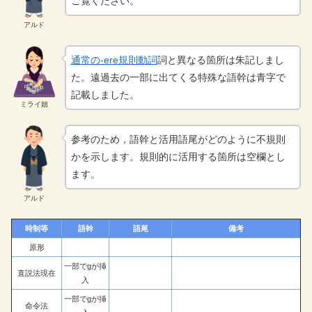
ご覧ください。
アルド
通常の-ere規則動詞
詞と異なる箇所は朱記しまし
た。遠過去の一部に出てくる特殊な語幹は青字で
記載しました。
ミライ姐
参考のため，語幹と活用語尾がどのように不規則
かを示します。規則的に活用する箇所は空欄とし
ます。
アルド
時制等
語幹
語尾
備考
原形
一部でgが挿
直説法現在
入
一部でgが挿
命令法