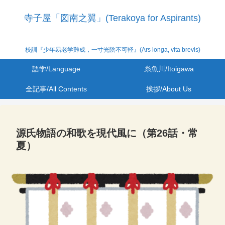
寺子屋「図南之翼」(Terakoya for Aspirants)
校訓『少年易老学難成，一寸光陰不可軽』(Ars longa, vita brevis)
語学/Language
糸魚川/Itoigawa
全記事/All Contents
挨拶/About Us
源氏物語の和歌を現代風に（第26話・常
夏）