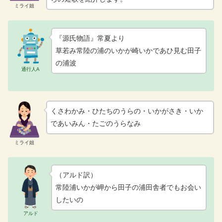
ミライ姐
『源氏物語』常夏より
草若み常陸の浦のいかが崎いかであひ見む田子
の浦波
通行人A
くさわかみ・ひたちのうらの・いかがさき・いか
であいみん・たごのうらなみ
ミライ姐
（アルド訳）
常陸浦いかが岬から田子の浦田舎者でもお会い
したいの
アルド