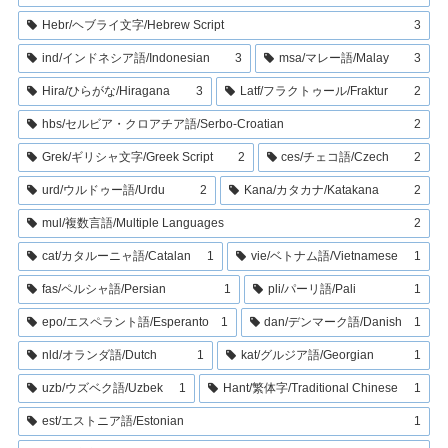
Hebr/ヘブライ文字/Hebrew Script
3
ind/インドネシア語/Indonesian
3
msa/マレー語/Malay
3
Hira/ひらがな/Hiragana
3
Latf/フラクトゥール/Fraktur
2
hbs/セルビア・クロアチア語/Serbo-Croatian
2
Grek/ギリシャ文字/Greek Script
2
ces/チェコ語/Czech
2
urd/ウルドゥー語/Urdu
2
Kana/カタカナ/Katakana
2
mul/複数言語/Multiple Languages
2
cat/カタルーニャ語/Catalan
1
vie/ベトナム語/Vietnamese
1
fas/ペルシャ語/Persian
1
pli/パーリ語/Pali
1
epo/エスペラント語/Esperanto
1
dan/デンマーク語/Danish
1
nld/オランダ語/Dutch
1
kat/グルジア語/Georgian
1
uzb/ウズベク語/Uzbek
1
Hant/繁体字/Traditional Chinese
1
est/エストニア語/Estonian
1