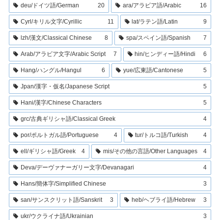
deu/ドイツ語/German
20
ara/アラビア語/Arabic
16
Cyrl/キリル文字/Cyrillic
11
lat/ラテン語/Latin
9
lzh/漢文/Classical Chinese
8
spa/スペイン語/Spanish
7
Arab/アラビア文字/Arabic Script
7
hin/ヒンディー語/Hindi
6
Hang/ハングル/Hangul
6
yue/広東語/Cantonese
5
Jpan/漢字・仮名/Japanese Script
5
Hani/漢字/Chinese Characters
5
grc/古典ギリシャ語/Classical Greek
4
por/ポルトガル語/Portuguese
4
tur/トルコ語/Turkish
4
ell/ギリシャ語/Greek
4
mis/その他の言語/Other Languages
4
Deva/デーヴァナーガリー文字/Devanagari
4
Hans/簡体字/Simplified Chinese
3
san/サンスクリット語/Sanskrit
3
heb/ヘブライ語/Hebrew
3
ukr/ウクライナ語/Ukrainian
3