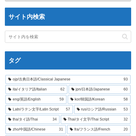
サイト内検索
タグ
ojp/古典日本語/Classical Japanese
93
ita/イタリア語/Italian
62
jpn/日本語/Japanese
60
eng/英語/English
59
kor/韓国語/Korean
58
Latn/ラテン文字/Latin Script
57
rus/ロシア語/Russian
53
tha/タイ語/Thai
34
Thai/タイ文字/Thai Script
32
zho/中国語/Chinese
31
fra/フランス語/French
20