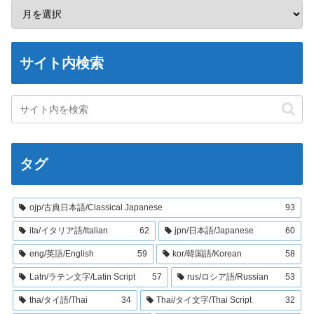
サイト内検索
タグ
ojp/古典日本語/Classical Japanese
93
ita/イタリア語/Italian
62
jpn/日本語/Japanese
60
eng/英語/English
59
kor/韓国語/Korean
58
Latn/ラテン文字/Latin Script
57
rus/ロシア語/Russian
53
tha/タイ語/Thai
34
Thai/タイ文字/Thai Script
32