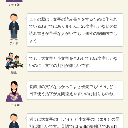
ミライ姐
ヒトの脳は，文字の読み書きをするために作られ
ているわけではありません。26文字しかないのに
読み書きが苦手な人がいても，個性の範囲内でし
ょう。
アルド
でも，大文字と小文字を合わせても52文字しかな
いのに，文字の判別が難しいです。
塾生
装飾用の文字ならかっこよさ優先でもいいけど，
日常使う活字が見間違えやすいのは困りものね。
ミライ姐
例えば大文字の
I
（アイ）と小文字の
l
（エル）の区
別は難しいです。英語では
I will
の短縮形である
I’ll