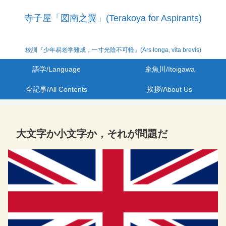
寺子屋「図南之翼」(Terakoya for Aspirants)
校訓『少年易老学難成，一寸光陰不可軽』(Ars longa, vita brevis)
語学/Language
糸魚川/Itoigawa
全記事/All Contents
挨拶/About Us
大文字か小文字か，それが問題だ