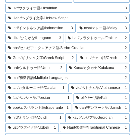
ukr/ウクライナ語/Ukrainian
3
Hebr/ヘブライ文字/Hebrew Script
3
ind/インドネシア語/Indonesian
3
msa/マレー語/Malay
3
Hira/ひらがな/Hiragana
3
Latf/フラクトゥール/Fraktur
2
hbs/セルビア・クロアチア語/Serbo-Croatian
2
Grek/ギリシャ文字/Greek Script
2
ces/チェコ語/Czech
2
urd/ウルドゥー語/Urdu
2
Kana/カタカナ/Katakana
2
mul/複数言語/Multiple Languages
2
cat/カタルーニャ語/Catalan
1
vie/ベトナム語/Vietnamese
1
fas/ペルシャ語/Persian
1
pli/パーリ語/Pali
1
epo/エスペラント語/Esperanto
1
dan/デンマーク語/Danish
1
nld/オランダ語/Dutch
1
kat/グルジア語/Georgian
1
uzb/ウズベク語/Uzbek
1
Hant/繁体字/Traditional Chinese
1