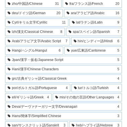
zho/中国語/Chinese
31
fra/フランス語/French
20
deu/ドイツ語/German
20
ara/アラビア語/Arabic
16
Cyrl/キリル文字/Cyrillic
11
lat/ラテン語/Latin
9
lzh/漢文/Classical Chinese
8
spa/スペイン語/Spanish
7
Arab/アラビア文字/Arabic Script
7
hin/ヒンディー語/Hindi
6
Hang/ハングル/Hangul
6
yue/広東語/Cantonese
5
Jpan/漢字・仮名/Japanese Script
5
Hani/漢字/Chinese Characters
5
grc/古典ギリシャ語/Classical Greek
4
por/ポルトガル語/Portuguese
4
tur/トルコ語/Turkish
4
ell/ギリシャ語/Greek
4
mis/その他の言語/Other Languages
4
Deva/デーヴァナーガリー文字/Devanagari
4
Hans/簡体字/Simplified Chinese
3
san/サンスクリット語/Sanskrit
3
heb/ヘブライ語/Hebrew
3