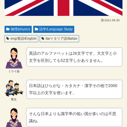
2021.06.30
物理/physics
語学/Language Study
eng/英語/English
ita/イタリア語/Italian
英語のアルファベットは26文字です。大文字と小
文字を区別しても52文字しかありません。
ミライ姐
日本語はひらがな・カタカナ・漢字その他で2000
字以上の文字を使います。
塾生
そんな日本よりも識字率の低い国が多いのは不思
議ね。