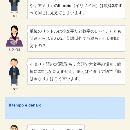
や，アメリカの
Illinois
（イリノイ州）は縦棒3本す
べて同じに見えてしまいます。
アルド
単位のリットルは小文字だと数字の1（イチ）とも
間違えられるわね。英語以外でも紛らわしい例は
あるの？
ミライ姐
イタリア語の定冠詞
il
も，文頭で大文字の場合，縦
棒に2本しか見えません。例えばイタリア語で「時
は金なり」はこう言います。
アルド
Il tempo è denaro.