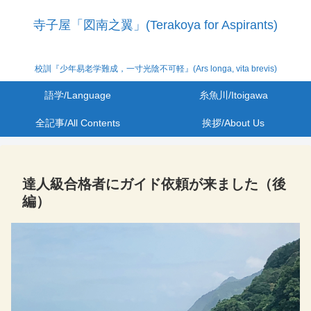
寺子屋「図南之翼」(Terakoya for Aspirants)
校訓『少年易老学難成，一寸光陰不可軽』(Ars longa, vita brevis)
語学/Language
糸魚川/Itoigawa
全記事/All Contents
挨拶/About Us
達人級合格者にガイド依頼が来ました（後
編）