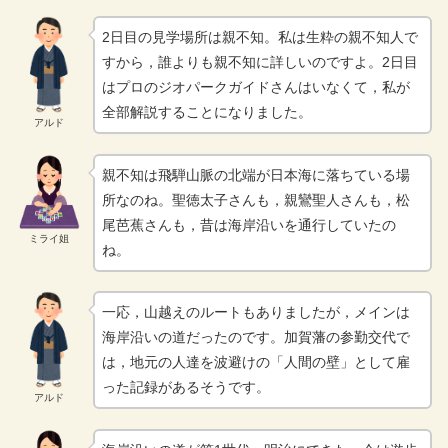
2日目の見学場所は親不知。私は生粋の親不知人で
すから，誰よりも親不知に詳しいのですよ。2日目
はプロのジオパークガイドさんはいなくて，私が
全部解説することになりました。
アルド
親不知は飛騨山脈の北端が日本海に落ちている場
所なのね。聖徳太子さんも，親鸞聖人さんも，松
尾芭蕉さんも，昔は海岸沿いを通行していたの
ミライ姐
ね。
一応，山越えのルートもありましたが，メインは
海岸沿いの道だったのです。加賀藩の参勤交代で
は，地元の人達を波避けの「人間の壁」として雇
った記録があるそうです。
アルド