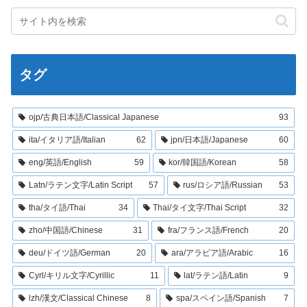
タグ
ojp/古典日本語/Classical Japanese
93
ita/イタリア語/Italian
62
jpn/日本語/Japanese
60
eng/英語/English
59
kor/韓国語/Korean
58
Latn/ラテン文字/Latin Script
57
rus/ロシア語/Russian
53
tha/タイ語/Thai
34
Thai/タイ文字/Thai Script
32
zho/中国語/Chinese
31
fra/フランス語/French
20
deu/ドイツ語/German
20
ara/アラビア語/Arabic
16
Cyrl/キリル文字/Cyrillic
11
lat/ラテン語/Latin
9
lzh/漢文/Classical Chinese
8
spa/スペイン語/Spanish
7