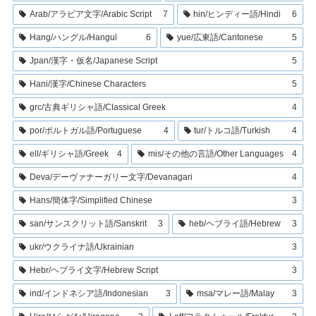
Arab/アラビア文字/Arabic Script
7
hin/ヒンディー語/Hindi
6
Hang/ハングル/Hangul
6
yue/広東語/Cantonese
5
Jpan/漢字・仮名/Japanese Script
5
Hani/漢字/Chinese Characters
5
grc/古典ギリシャ語/Classical Greek
4
por/ポルトガル語/Portuguese
4
tur/トルコ語/Turkish
4
ell/ギリシャ語/Greek
4
mis/その他の言語/Other Languages
4
Deva/デーヴァナーガリー文字/Devanagari
4
Hans/簡体字/Simplified Chinese
3
san/サンスクリット語/Sanskrit
3
heb/ヘブライ語/Hebrew
3
ukr/ウクライナ語/Ukrainian
3
Hebr/ヘブライ文字/Hebrew Script
3
ind/インドネシア語/Indonesian
3
msa/マレー語/Malay
3