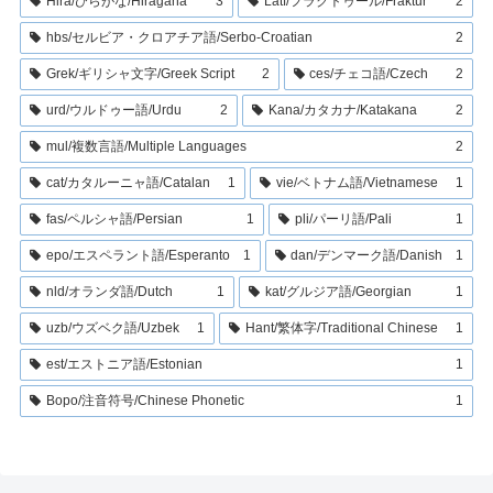
Hira/ひらがな/Hiragana
3
Latf/フラクトゥール/Fraktur
2
hbs/セルビア・クロアチア語/Serbo-Croatian
2
Grek/ギリシャ文字/Greek Script
2
ces/チェコ語/Czech
2
urd/ウルドゥー語/Urdu
2
Kana/カタカナ/Katakana
2
mul/複数言語/Multiple Languages
2
cat/カタルーニャ語/Catalan
1
vie/ベトナム語/Vietnamese
1
fas/ペルシャ語/Persian
1
pli/パーリ語/Pali
1
epo/エスペラント語/Esperanto
1
dan/デンマーク語/Danish
1
nld/オランダ語/Dutch
1
kat/グルジア語/Georgian
1
uzb/ウズベク語/Uzbek
1
Hant/繁体字/Traditional Chinese
1
est/エストニア語/Estonian
1
Bopo/注音符号/Chinese Phonetic
1