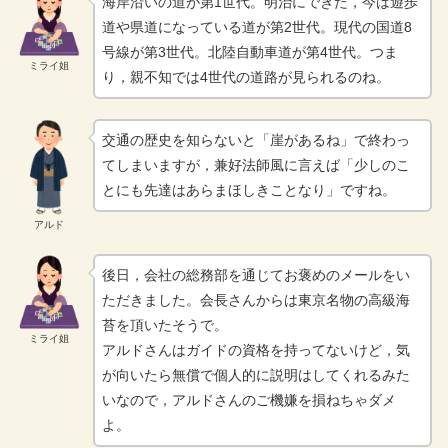
海岸沿いの道が第1世代。明治にできた，今は遊歩
道や県道になっている道が第2世代。現代の国道8
号線が第3世代。北陸自動車道が第4世代。つま
ミライ姐
り，親不知では4世代の道路が見られるのね。
交通の歴史を知らないと「崖があるね」で終わっ
てしまいますが，兼好法師風に言えば「少しのこ
とにも先達はあらまほしきことなり」ですね。
アルド
後日，会社の総務部を通じてお褒めのメールをい
ただきました。会長さんからは東京名物の高級海
苔を頂いたそうで。
ミライ姐
アルドさんはガイドの資格を持ってないけど，気
が向いたら無償で個人的に説明はしてくれるみた
いなので，アルドさんのご機嫌を損ねちゃダメ
よ。