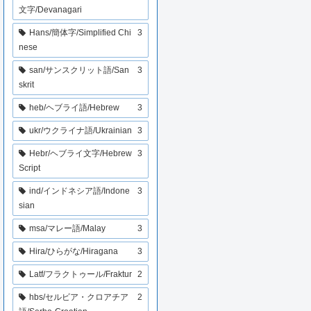
文字/Devanagari
Hans/簡体字/Simplified Chi
3
nese
san/サンスクリット語/San
3
skrit
heb/ヘブライ語/Hebrew
3
ukr/ウクライナ語/Ukrainian
3
Hebr/ヘブライ文字/Hebrew
3
Script
ind/インドネシア語/Indone
3
sian
msa/マレー語/Malay
3
Hira/ひらがな/Hiragana
3
Latf/フラクトゥール/Fraktur
2
hbs/セルビア・クロアチア
2