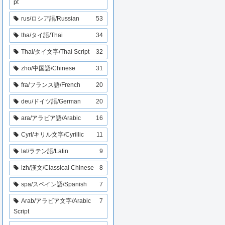
pt
rus/ロシア語/Russian
53
tha/タイ語/Thai
34
Thai/タイ文字/Thai Script
32
zho/中国語/Chinese
31
fra/フランス語/French
20
deu/ドイツ語/German
20
ara/アラビア語/Arabic
16
Cyrl/キリル文字/Cyrillic
11
lat/ラテン語/Latin
9
lzh/漢文/Classical Chinese
8
spa/スペイン語/Spanish
7
Arab/アラビア文字/Arabic
7
Script