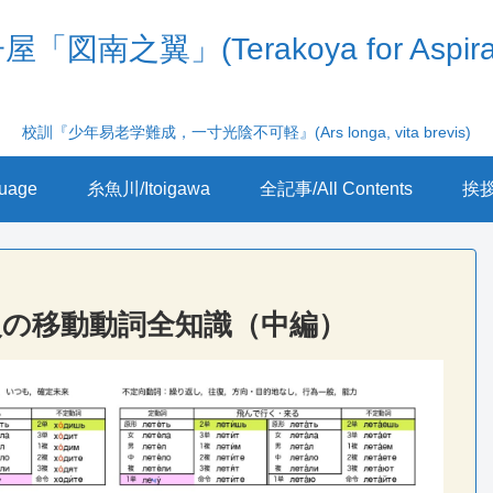
「図南之翼」(Terakoya for Aspira
校訓『少年易老学難成，一寸光陰不可軽』(Ars longa, vita brevis)
uage
糸魚川/Itoigawa
全記事/All Contents
挨拶/
級の移動動詞全知識（中編）