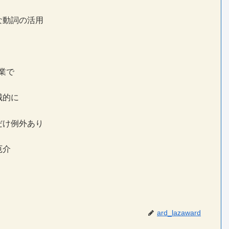
な動詞の活用
業で
械的に
だけ例外あり
厄介
ard_lazaward