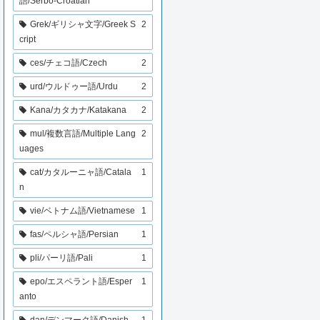
語/Serbo-Croatian
Grek/ギリシャ文字/Greek S
2
cript
ces/チェコ語/Czech
2
urd/ウルドゥー語/Urdu
2
Kana/カタカナ/Katakana
2
mul/複数言語/Multiple Lang
2
uages
cat/カタルーニャ語/Catala
1
n
vie/ベトナム語/Vietnamese
1
fas/ペルシャ語/Persian
1
pli/パーリ語/Pali
1
epo/エスペラント語/Esper
1
anto
dan/デンマーク語/Danish
1