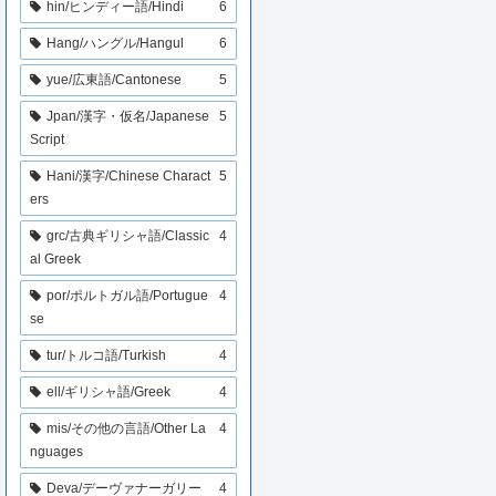
hin/ヒンディー語/Hindi
6
Hang/ハングル/Hangul
6
yue/広東語/Cantonese
5
Jpan/漢字・仮名/Japanese
5
Script
Hani/漢字/Chinese Charact
5
ers
grc/古典ギリシャ語/Classic
4
al Greek
por/ポルトガル語/Portugue
4
se
tur/トルコ語/Turkish
4
ell/ギリシャ語/Greek
4
mis/その他の言語/Other La
4
nguages
Deva/デーヴァナーガリー
4