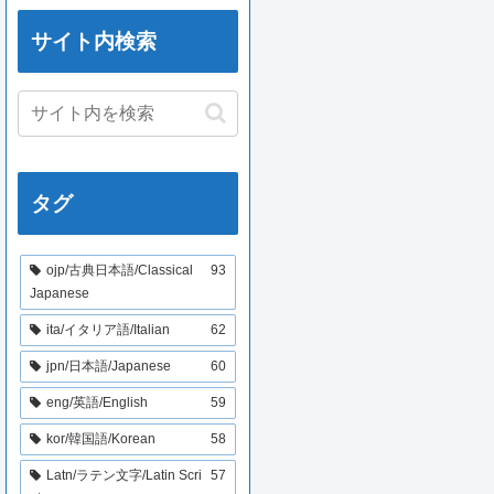
サイト内検索
タグ
ojp/古典日本語/Classical
93
Japanese
ita/イタリア語/Italian
62
jpn/日本語/Japanese
60
eng/英語/English
59
kor/韓国語/Korean
58
Latn/ラテン文字/Latin Scri
57