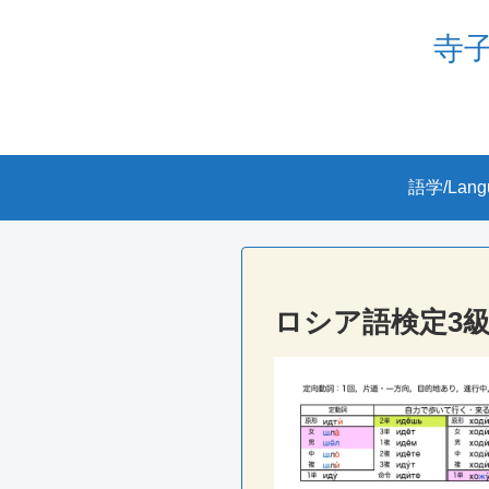
寺子屋
語学/Lang
ロシア語検定3