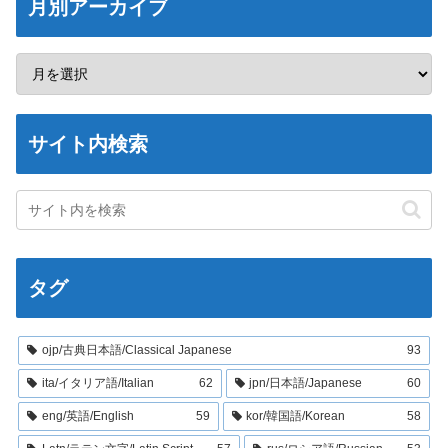
月別アーカイブ
サイト内検索
タグ
ojp/古典日本語/Classical Japanese
93
ita/イタリア語/Italian
62
jpn/日本語/Japanese
60
eng/英語/English
59
kor/韓国語/Korean
58