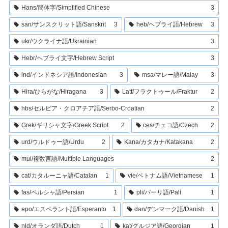
Hans/簡体字/Simplified Chinese
3
san/サンスクリット語/Sanskrit
3
heb/ヘブライ語/Hebrew
3
ukr/ウクライナ語/Ukrainian
3
Hebr/ヘブライ文字/Hebrew Script
3
ind/インドネシア語/Indonesian
3
msa/マレー語/Malay
3
Hira/ひらがな/Hiragana
3
Latf/フラクトゥール/Fraktur
2
hbs/セルビア・クロアチア語/Serbo-Croatian
2
Grek/ギリシャ文字/Greek Script
2
ces/チェコ語/Czech
2
urd/ウルドゥー語/Urdu
2
Kana/カタカナ/Katakana
2
mul/複数言語/Multiple Languages
2
cat/カタルーニャ語/Catalan
1
vie/ベトナム語/Vietnamese
1
fas/ペルシャ語/Persian
1
pli/パーリ語/Pali
1
epo/エスペラント語/Esperanto
1
dan/デンマーク語/Danish
1
nld/オランダ語/Dutch
1
kat/グルジア語/Georgian
1