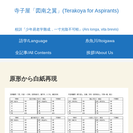
寺子屋「図南之翼」(Terakoya for Aspirants)
校訓『少年易老学難成，一寸光陰不可軽』(Ars longa, vita brevis)
語学/Language
糸魚川/Itoigawa
全記事/All Contents
挨拶/About Us
原形から白紙再現