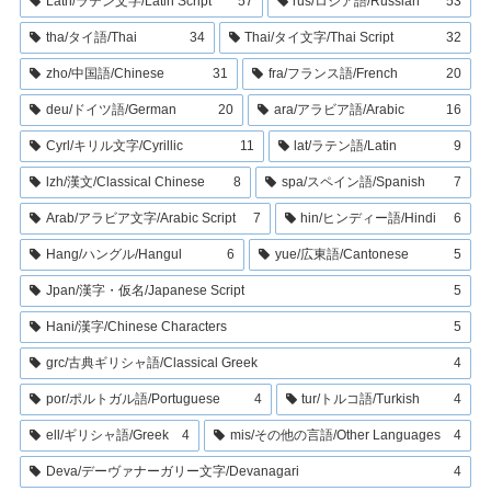
Latn/ラテン文字/Latin Script
57
rus/ロシア語/Russian
53
tha/タイ語/Thai
34
Thai/タイ文字/Thai Script
32
zho/中国語/Chinese
31
fra/フランス語/French
20
deu/ドイツ語/German
20
ara/アラビア語/Arabic
16
Cyrl/キリル文字/Cyrillic
11
lat/ラテン語/Latin
9
lzh/漢文/Classical Chinese
8
spa/スペイン語/Spanish
7
Arab/アラビア文字/Arabic Script
7
hin/ヒンディー語/Hindi
6
Hang/ハングル/Hangul
6
yue/広東語/Cantonese
5
Jpan/漢字・仮名/Japanese Script
5
Hani/漢字/Chinese Characters
5
grc/古典ギリシャ語/Classical Greek
4
por/ポルトガル語/Portuguese
4
tur/トルコ語/Turkish
4
ell/ギリシャ語/Greek
4
mis/その他の言語/Other Languages
4
Deva/デーヴァナーガリー文字/Devanagari
4