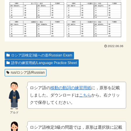
2022.06.06
ロシア語検定3級への道/Russian Exam
語学の練習用紙/Language Practice Sheet
rus/ロシア語/Russian
ロシア語の
移動の動詞の練習用紙
に，原形を記載
しました。ダウンロードは
こちら
から。右クリッ
クで保存してください。
アルド
ロシア語検定3級の問題では，原形は選択肢に記載