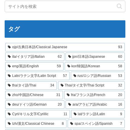
タグ
ojp/古典日本語/Classical Japanese
93
ita/イタリア語/Italian
62
jpn/日本語/Japanese
60
eng/英語/English
59
kor/韓国語/Korean
58
Latn/ラテン文字/Latin Script
57
rus/ロシア語/Russian
53
tha/タイ語/Thai
34
Thai/タイ文字/Thai Script
32
zho/中国語/Chinese
31
fra/フランス語/French
20
deu/ドイツ語/German
20
ara/アラビア語/Arabic
16
Cyrl/キリル文字/Cyrillic
11
lat/ラテン語/Latin
9
lzh/漢文/Classical Chinese
8
spa/スペイン語/Spanish
7