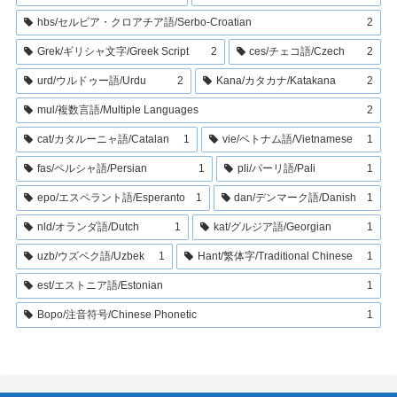
hbs/セルビア・クロアチア語/Serbo-Croatian
2
Grek/ギリシャ文字/Greek Script
2
ces/チェコ語/Czech
2
urd/ウルドゥー語/Urdu
2
Kana/カタカナ/Katakana
2
mul/複数言語/Multiple Languages
2
cat/カタルーニャ語/Catalan
1
vie/ベトナム語/Vietnamese
1
fas/ペルシャ語/Persian
1
pli/パーリ語/Pali
1
epo/エスペラント語/Esperanto
1
dan/デンマーク語/Danish
1
nld/オランダ語/Dutch
1
kat/グルジア語/Georgian
1
uzb/ウズベク語/Uzbek
1
Hant/繁体字/Traditional Chinese
1
est/エストニア語/Estonian
1
Bopo/注音符号/Chinese Phonetic
1