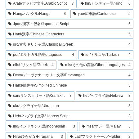
Arab/アラビア文字/Arabic Script
7
hin/ヒンディー語/Hindi
6
Hang/ハングル/Hangul
6
yue/広東語/Cantonese
5
Jpan/漢字・仮名/Japanese Script
5
Hani/漢字/Chinese Characters
5
grc/古典ギリシャ語/Classical Greek
4
por/ポルトガル語/Portuguese
4
tur/トルコ語/Turkish
4
ell/ギリシャ語/Greek
4
mis/その他の言語/Other Languages
4
Deva/デーヴァナーガリー文字/Devanagari
4
Hans/簡体字/Simplified Chinese
3
san/サンスクリット語/Sanskrit
3
heb/ヘブライ語/Hebrew
3
ukr/ウクライナ語/Ukrainian
3
Hebr/ヘブライ文字/Hebrew Script
3
ind/インドネシア語/Indonesian
3
msa/マレー語/Malay
3
Hira/ひらがな/Hiragana
3
Latf/フラクトゥール/Fraktur
2