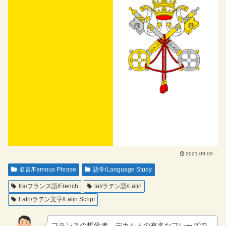
2021.09.09
名言/Famous Phrase
語学/Language Study
fra/フランス語/French
lat/ラテン語/Latin
Latn/ラテン文字/Latin Script
フランスの哲学者，デカルトの有名なフレーズで