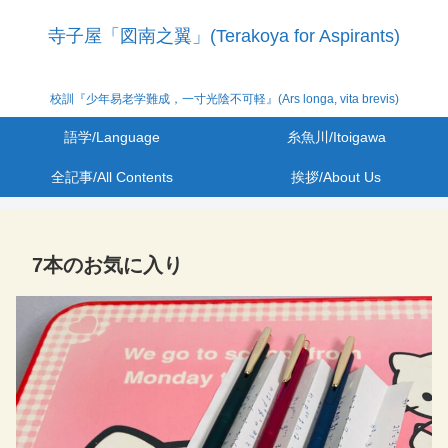
寺子屋「図南之翼」(Terakoya for Aspirants)
校訓『少年易老学難成，一寸光陰不可軽』(Ars longa, vita brevis)
語学/Language
糸魚川/Itoigawa
全記事/All Contents
挨拶/About Us
7本のお気に入り