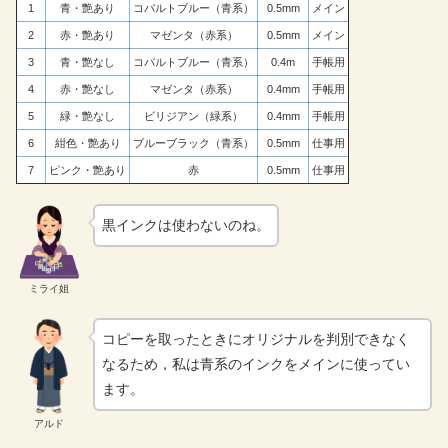
1
青・艶あり
コバルトブルー（青系）
0.5mm
メイン
2
赤・艶あり
マゼンタ（赤系）
0.5mm
メイン
3
青・艶なし
コバルトブルー（青系）
0.4m
手帳用
4
赤・艶なし
マゼンタ（赤系）
0.4mm
手帳用
5
緑・艶なし
ビリジアン（緑系）
0.4mm
手帳用
6
紺色・艶あり
ブルーブラック（青系）
0.5mm
仕事用
7
ピンク・艶あり
赤
0.5mm
仕事用
黒インクは使わないのね。
ミライ姐
コピーを取ったときにオリジナルを判別できなく
なるため，私は青系のインクをメインに使ってい
ます。
アルド