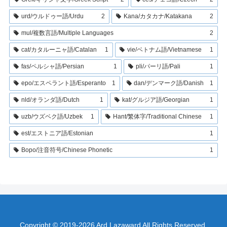
urd/ウルドゥー語/Urdu
2
Kana/カタカナ/Katakana
2
mul/複数言語/Multiple Languages
2
cat/カタルーニャ語/Catalan
1
vie/ベトナム語/Vietnamese
1
fas/ペルシャ語/Persian
1
pli/パーリ語/Pali
1
epo/エスペラント語/Esperanto
1
dan/デンマーク語/Danish
1
nld/オランダ語/Dutch
1
kat/グルジア語/Georgian
1
uzb/ウズベク語/Uzbek
1
Hant/繁体字/Traditional Chinese
1
est/エストニア語/Estonian
1
Bopo/注音符号/Chinese Phonetic
1
Copyright © 2019-2026 Ard Lazaward All Rights Reserved.