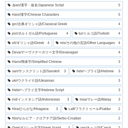
Jpan/漢字・仮名/Japanese Script
5
Hani/漢字/Chinese Characters
5
grc/古典ギリシャ語/Classical Greek
4
por/ポルトガル語/Portuguese
4
tur/トルコ語/Turkish
4
ell/ギリシャ語/Greek
4
mis/その他の言語/Other Languages
4
Deva/デーヴァナーガリー文字/Devanagari
4
Hans/簡体字/Simplified Chinese
3
san/サンスクリット語/Sanskrit
3
heb/ヘブライ語/Hebrew
3
ukr/ウクライナ語/Ukrainian
3
Hebr/ヘブライ文字/Hebrew Script
3
ind/インドネシア語/Indonesian
3
msa/マレー語/Malay
3
Hira/ひらがな/Hiragana
3
Latf/フラクトゥール/Fraktur
2
hbs/セルビア・クロアチア語/Serbo-Croatian
2
Grek/ギリシャ文字/Greek Script
2
ces/チェコ語/Czech
2