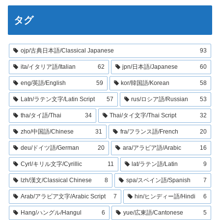
タグ
ojp/古典日本語/Classical Japanese
93
ita/イタリア語/Italian
62
jpn/日本語/Japanese
60
eng/英語/English
59
kor/韓国語/Korean
58
Latn/ラテン文字/Latin Script
57
rus/ロシア語/Russian
53
tha/タイ語/Thai
34
Thai/タイ文字/Thai Script
32
zho/中国語/Chinese
31
fra/フランス語/French
20
deu/ドイツ語/German
20
ara/アラビア語/Arabic
16
Cyrl/キリル文字/Cyrillic
11
lat/ラテン語/Latin
9
lzh/漢文/Classical Chinese
8
spa/スペイン語/Spanish
7
Arab/アラビア文字/Arabic Script
7
hin/ヒンディー語/Hindi
6
Hang/ハングル/Hangul
6
yue/広東語/Cantonese
5