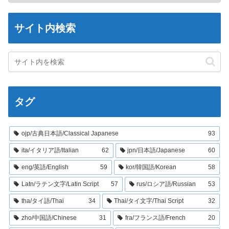
サイト内検索
タグ
ojp/古典日本語/Classical Japanese
93
ita/イタリア語/Italian
62
jpn/日本語/Japanese
60
eng/英語/English
59
kor/韓国語/Korean
58
Latn/ラテン文字/Latin Script
57
rus/ロシア語/Russian
53
tha/タイ語/Thai
34
Thai/タイ文字/Thai Script
32
zho/中国語/Chinese
31
fra/フランス語/French
20