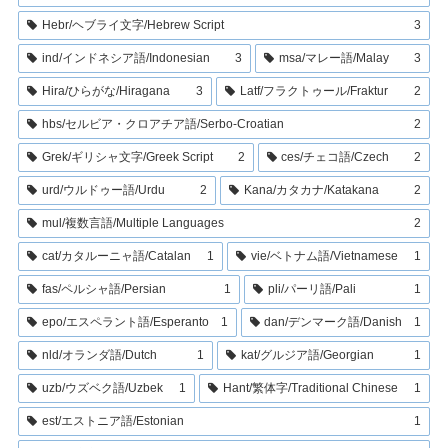
Hebr/ヘブライ文字/Hebrew Script
3
ind/インドネシア語/Indonesian
3
msa/マレー語/Malay
3
Hira/ひらがな/Hiragana
3
Latf/フラクトゥール/Fraktur
2
hbs/セルビア・クロアチア語/Serbo-Croatian
2
Grek/ギリシャ文字/Greek Script
2
ces/チェコ語/Czech
2
urd/ウルドゥー語/Urdu
2
Kana/カタカナ/Katakana
2
mul/複数言語/Multiple Languages
2
cat/カタルーニャ語/Catalan
1
vie/ベトナム語/Vietnamese
1
fas/ペルシャ語/Persian
1
pli/パーリ語/Pali
1
epo/エスペラント語/Esperanto
1
dan/デンマーク語/Danish
1
nld/オランダ語/Dutch
1
kat/グルジア語/Georgian
1
uzb/ウズベク語/Uzbek
1
Hant/繁体字/Traditional Chinese
1
est/エストニア語/Estonian
1