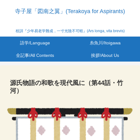
寺子屋「図南之翼」(Terakoya for Aspirants)
校訓『少年易老学難成，一寸光陰不可軽』(Ars longa, vita brevis)
語学/Language
糸魚川/Itoigawa
全記事/All Contents
挨拶/About Us
源氏物語の和歌を現代風に（第44話・竹
河）