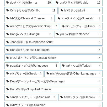
deu/ドイツ語/German
20
ara/アラビア語/Arabic
16
Cyrl/キリル文字/Cyrillic
11
lat/ラテン語/Latin
9
lzh/漢文/Classical Chinese
8
spa/スペイン語/Spanish
7
Arab/アラビア文字/Arabic Script
7
hin/ヒンディー語/Hindi
6
Hang/ハングル/Hangul
6
yue/広東語/Cantonese
5
Jpan/漢字・仮名/Japanese Script
5
Hani/漢字/Chinese Characters
5
grc/古典ギリシャ語/Classical Greek
4
por/ポルトガル語/Portuguese
4
tur/トルコ語/Turkish
4
ell/ギリシャ語/Greek
4
mis/その他の言語/Other Languages
4
Deva/デーヴァナーガリー文字/Devanagari
4
Hans/簡体字/Simplified Chinese
3
san/サンスクリット語/Sanskrit
3
heb/ヘブライ語/Hebrew
3
ukr/ウクライナ語/Ukrainian
3