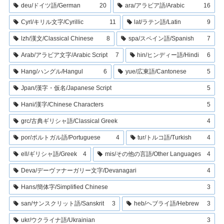
deu/ドイツ語/German
20
ara/アラビア語/Arabic
16
Cyrl/キリル文字/Cyrillic
11
lat/ラテン語/Latin
9
lzh/漢文/Classical Chinese
8
spa/スペイン語/Spanish
7
Arab/アラビア文字/Arabic Script
7
hin/ヒンディー語/Hindi
6
Hang/ハングル/Hangul
6
yue/広東語/Cantonese
5
Jpan/漢字・仮名/Japanese Script
5
Hani/漢字/Chinese Characters
5
grc/古典ギリシャ語/Classical Greek
4
por/ポルトガル語/Portuguese
4
tur/トルコ語/Turkish
4
ell/ギリシャ語/Greek
4
mis/その他の言語/Other Languages
4
Deva/デーヴァナーガリー文字/Devanagari
4
Hans/簡体字/Simplified Chinese
3
san/サンスクリット語/Sanskrit
3
heb/ヘブライ語/Hebrew
3
ukr/ウクライナ語/Ukrainian
3