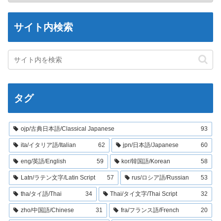
サイト内検索
タグ
ojp/古典日本語/Classical Japanese
93
ita/イタリア語/Italian
62
jpn/日本語/Japanese
60
eng/英語/English
59
kor/韓国語/Korean
58
Latn/ラテン文字/Latin Script
57
rus/ロシア語/Russian
53
tha/タイ語/Thai
34
Thai/タイ文字/Thai Script
32
zho/中国語/Chinese
31
fra/フランス語/French
20