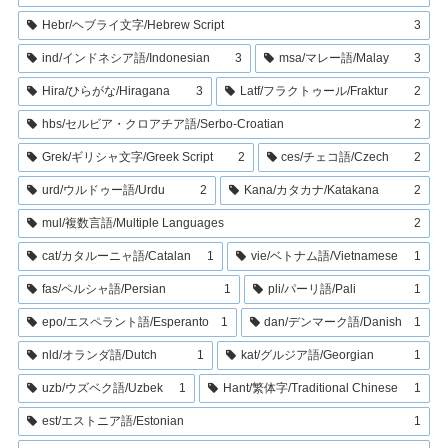
Hebr/ヘブライ文字/Hebrew Script
3
ind/インドネシア語/Indonesian
3
msa/マレー語/Malay
3
Hira/ひらがな/Hiragana
3
Latf/フラクトゥール/Fraktur
2
hbs/セルビア・クロアチア語/Serbo-Croatian
2
Grek/ギリシャ文字/Greek Script
2
ces/チェコ語/Czech
2
urd/ウルドゥー語/Urdu
2
Kana/カタカナ/Katakana
2
mul/複数言語/Multiple Languages
2
cat/カタルーニャ語/Catalan
1
vie/ベトナム語/Vietnamese
1
fas/ペルシャ語/Persian
1
pli/パーリ語/Pali
1
epo/エスペラント語/Esperanto
1
dan/デンマーク語/Danish
1
nld/オランダ語/Dutch
1
kat/グルジア語/Georgian
1
uzb/ウズベク語/Uzbek
1
Hant/繁体字/Traditional Chinese
1
est/エストニア語/Estonian
1