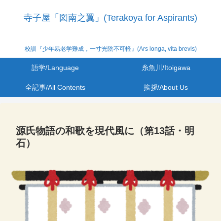
寺子屋「図南之翼」(Terakoya for Aspirants)
校訓『少年易老学難成，一寸光陰不可軽』(Ars longa, vita brevis)
語学/Language
糸魚川/Itoigawa
全記事/All Contents
挨拶/About Us
源氏物語の和歌を現代風に（第13話・明
石）