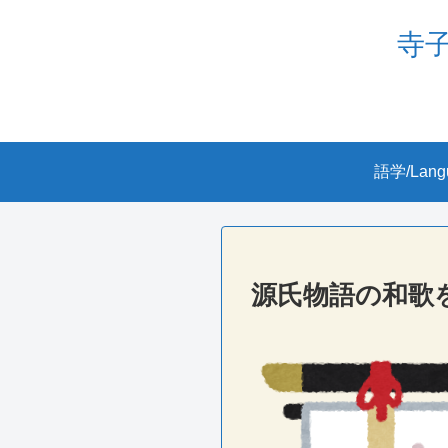
寺子屋
語学/Lang
源氏物語の和歌