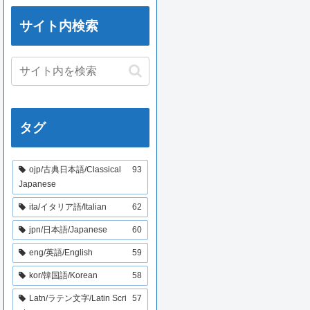
サイト内検索
タグ
ojp/古典日本語/Classical
93
Japanese
ita/イタリア語/Italian
62
jpn/日本語/Japanese
60
eng/英語/English
59
kor/韓国語/Korean
58
Latn/ラテン文字/Latin Scri
57