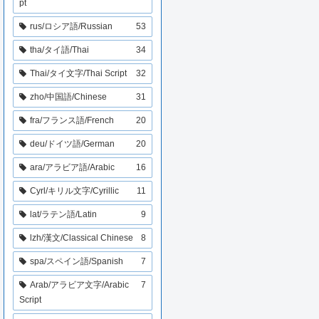
pt
rus/ロシア語/Russian
53
tha/タイ語/Thai
34
Thai/タイ文字/Thai Script
32
zho/中国語/Chinese
31
fra/フランス語/French
20
deu/ドイツ語/German
20
ara/アラビア語/Arabic
16
Cyrl/キリル文字/Cyrillic
11
lat/ラテン語/Latin
9
lzh/漢文/Classical Chinese
8
spa/スペイン語/Spanish
7
Arab/アラビア文字/Arabic
7
Script