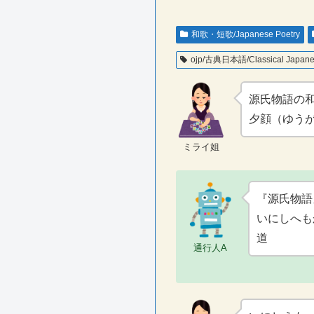
和歌・短歌/Japanese Poetry
ojp/古典日本語/Classical Japan
源氏物語の
夕顔（ゆう
ミライ姐
『源氏物語
いにしへも
道
通行人A