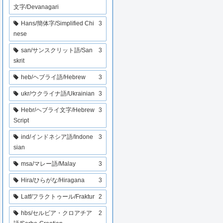
文字/Devanagari
Hans/簡体字/Simplified Chi
3
nese
san/サンスクリット語/San
3
skrit
heb/ヘブライ語/Hebrew
3
ukr/ウクライナ語/Ukrainian
3
Hebr/ヘブライ文字/Hebrew
3
Script
ind/インドネシア語/Indone
3
sian
msa/マレー語/Malay
3
Hira/ひらがな/Hiragana
3
Latf/フラクトゥール/Fraktur
2
hbs/セルビア・クロアチア
2