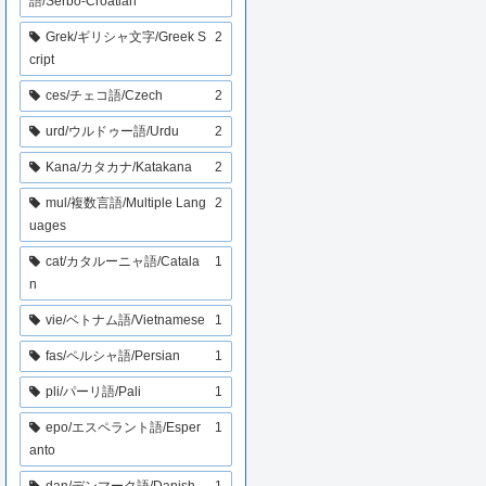
語/Serbo-Croatian
Grek/ギリシャ文字/Greek S
2
cript
ces/チェコ語/Czech
2
urd/ウルドゥー語/Urdu
2
Kana/カタカナ/Katakana
2
mul/複数言語/Multiple Lang
2
uages
cat/カタルーニャ語/Catala
1
n
vie/ベトナム語/Vietnamese
1
fas/ペルシャ語/Persian
1
pli/パーリ語/Pali
1
epo/エスペラント語/Esper
1
anto
dan/デンマーク語/Danish
1