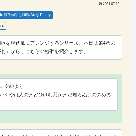
2021.07.12
源氏物語と和歌/Genji Poetry
ese
和歌を現代風にアレンジするシリーズ。本日は第4巻の
がお）から，こちらの短歌を紹介します。
』夕顔より
かくやは人のまどひけむ我がまだ知らぬしののめの