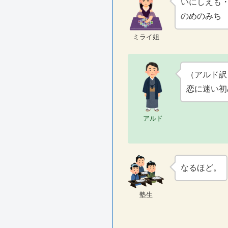
いにしえも
のめのみち
ミライ姐
（アルド訳
恋に迷い初
アルド
なるほど。
塾生