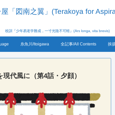
「図南之翼」(Terakoya for Aspira
校訓『少年易老学難成，一寸光陰不可軽』(Ars longa, vita brevis)
uage
糸魚川/Itoigawa
全記事/All Contents
挨拶/
を現代風に（第4話・夕顔）