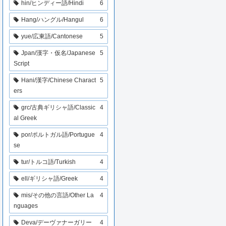
hin/ヒンディー語/Hindi
6
Hang/ハングル/Hangul
6
yue/広東語/Cantonese
5
Jpan/漢字・仮名/Japanese
5
Script
Hani/漢字/Chinese Charact
5
ers
grc/古典ギリシャ語/Classic
4
al Greek
por/ポルトガル語/Portugue
4
se
tur/トルコ語/Turkish
4
ell/ギリシャ語/Greek
4
mis/その他の言語/Other La
4
nguages
Deva/デーヴァナーガリー
4