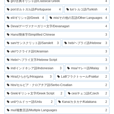
grc/古典ギリシャ語/Classical Greek
4
por/ポルトガル語/Portuguese
4
tur/トルコ語/Turkish
4
ell/ギリシャ語/Greek
4
mis/その他の言語/Other Languages
4
Deva/デーヴァナーガリー文字/Devanagari
4
Hans/簡体字/Simplified Chinese
3
san/サンスクリット語/Sanskrit
3
heb/ヘブライ語/Hebrew
3
ukr/ウクライナ語/Ukrainian
3
Hebr/ヘブライ文字/Hebrew Script
3
ind/インドネシア語/Indonesian
3
msa/マレー語/Malay
3
Hira/ひらがな/Hiragana
3
Latf/フラクトゥール/Fraktur
2
hbs/セルビア・クロアチア語/Serbo-Croatian
2
Grek/ギリシャ文字/Greek Script
2
ces/チェコ語/Czech
2
urd/ウルドゥー語/Urdu
2
Kana/カタカナ/Katakana
2
mul/複数言語/Multiple Languages
2