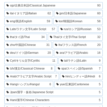
ojp/古典日本語/Classical Japanese
93
ita/イタリア語/Italian
62
jpn/日本語/Japanese
60
eng/英語/English
59
kor/韓国語/Korean
58
Latn/ラテン文字/Latin Script
57
rus/ロシア語/Russian
53
tha/タイ語/Thai
34
Thai/タイ文字/Thai Script
32
zho/中国語/Chinese
31
fra/フランス語/French
20
deu/ドイツ語/German
20
ara/アラビア語/Arabic
16
Cyrl/キリル文字/Cyrillic
11
lat/ラテン語/Latin
9
lzh/漢文/Classical Chinese
8
spa/スペイン語/Spanish
7
Arab/アラビア文字/Arabic Script
7
hin/ヒンディー語/Hindi
6
Hang/ハングル/Hangul
6
yue/広東語/Cantonese
5
Jpan/漢字・仮名/Japanese Script
5
Hani/漢字/Chinese Characters
5