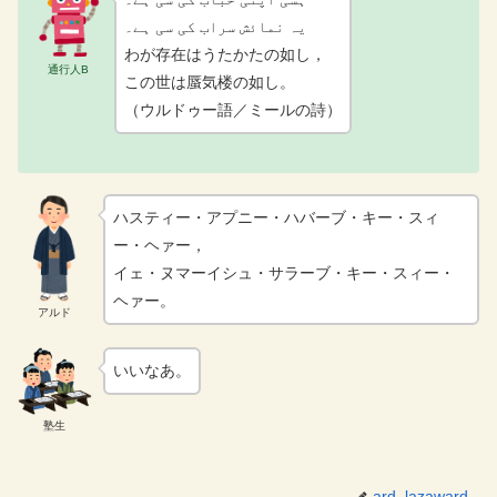
یہ نمائش سراب کی سی ہے۔
わが存在はうたかたの如し，
通行人B
この世は蜃気楼の如し。
（ウルドゥー語／ミールの詩）
ハスティー・アプニー・ハバーブ・キー・スィ
ー・ヘァー，
イェ・ヌマーイシュ・サラーブ・キー・スィー・
ヘァー。
アルド
いいなあ。
塾生
ard_lazaward