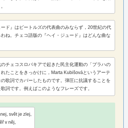
う。
ュード』はビートルズの代表曲のみならず，20世紀の代
るわね。チェコ語版の『ヘイ・ジュード』はどんな曲な
代のチェコスロバキアで起きた民主化運動の「プラハの
たことをきっかけに，Marta Kubišováというアーテ
自の歌詞でカバーしたものです。弾圧に抗議することを
た歌詞です。例えばこのようなフレーズです。
nej, svět je zlej,
ěř v něj,