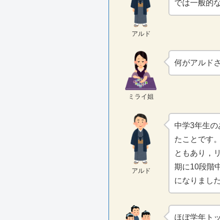
では一般的
アルド
何がアルド
ミライ姐
中学3年生
たことです
ともあり，
期に10段階
アルド
になりまし
ほぼ学年ト