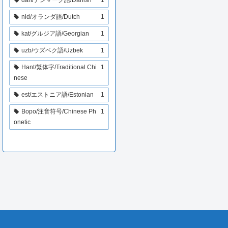
nld/オランダ語/Dutch
1
kat/グルジア語/Georgian
1
uzb/ウズベク語/Uzbek
1
Hant/繁体字/Traditional Chi
1
nese
est/エストニア語/Estonian
1
Bopo/注音符号/Chinese Ph
1
onetic