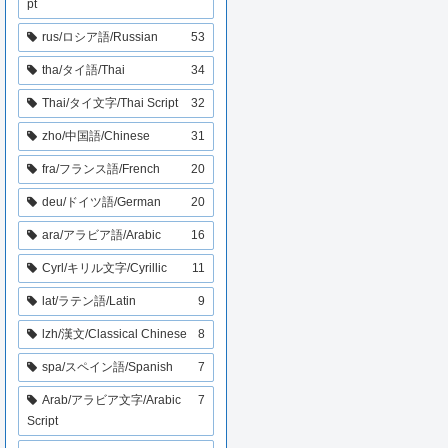
pt
rus/ロシア語/Russian
53
tha/タイ語/Thai
34
Thai/タイ文字/Thai Script
32
zho/中国語/Chinese
31
fra/フランス語/French
20
deu/ドイツ語/German
20
ara/アラビア語/Arabic
16
Cyrl/キリル文字/Cyrillic
11
lat/ラテン語/Latin
9
lzh/漢文/Classical Chinese
8
spa/スペイン語/Spanish
7
Arab/アラビア文字/Arabic
7
Script