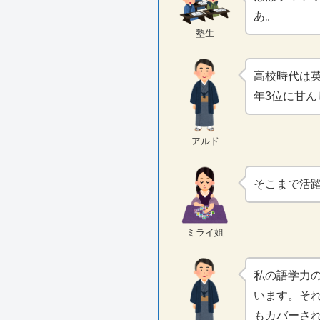
あ。
塾生
高校時代は
年3位に甘ん
アルド
そこまで活
ミライ姐
私の語学力
います。そ
もカバーさ