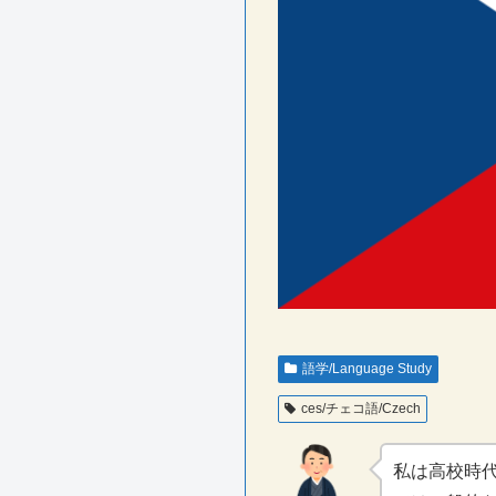
語学/Language Study
ces/チェコ語/Czech
私は高校時