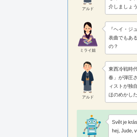
介しましょ
アルド
『ヘイ・ジ
表曲でもあ
の？
ミライ姐
東西冷戦時
春」が弾圧され
ィストが独
ほのめかし
アルド
Svět je krás
hej, Jude, v