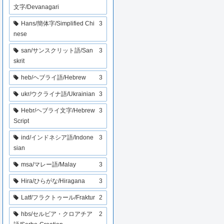
文字/Devanagari
Hans/簡体字/Simplified Chi
3
nese
san/サンスクリット語/San
3
skrit
heb/ヘブライ語/Hebrew
3
ukr/ウクライナ語/Ukrainian
3
Hebr/ヘブライ文字/Hebrew
3
Script
ind/インドネシア語/Indone
3
sian
msa/マレー語/Malay
3
Hira/ひらがな/Hiragana
3
Latf/フラクトゥール/Fraktur
2
hbs/セルビア・クロアチア
2