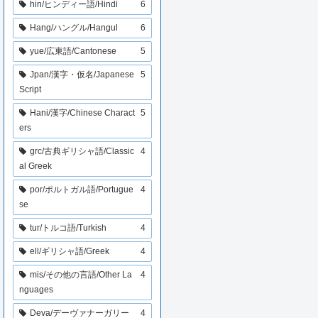
hin/ヒンディー語/Hindi
6
Hang/ハングル/Hangul
6
yue/広東語/Cantonese
5
Jpan/漢字・仮名/Japanese
5
Script
Hani/漢字/Chinese Charact
5
ers
grc/古典ギリシャ語/Classic
4
al Greek
por/ポルトガル語/Portugue
4
se
tur/トルコ語/Turkish
4
ell/ギリシャ語/Greek
4
mis/その他の言語/Other La
4
nguages
Deva/デーヴァナーガリー
4