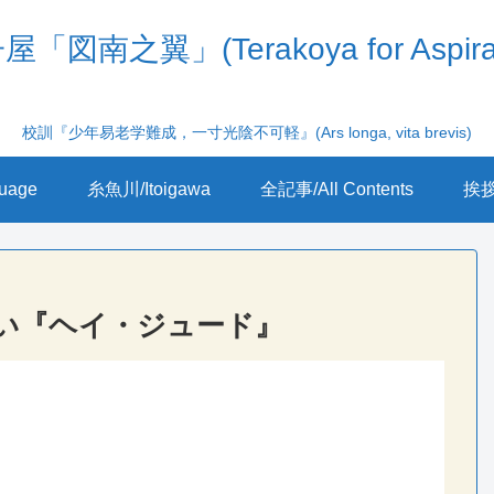
「図南之翼」(Terakoya for Aspira
校訓『少年易老学難成，一寸光陰不可軽』(Ars longa, vita brevis)
uage
糸魚川/Itoigawa
全記事/All Contents
挨拶/
い『ヘイ・ジュード』