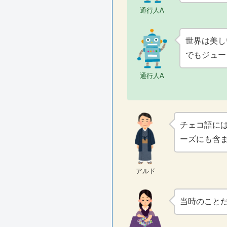
通行人A
世界は美し
でもジュー
通行人A
チェコ語に
ーズにも含
アルド
当時のこと