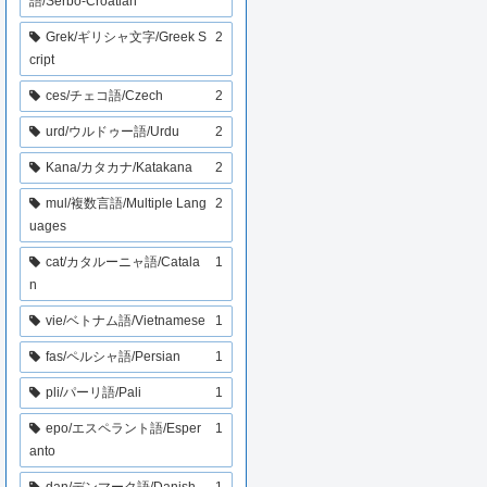
語/Serbo-Croatian
Grek/ギリシャ文字/Greek S
2
cript
ces/チェコ語/Czech
2
urd/ウルドゥー語/Urdu
2
Kana/カタカナ/Katakana
2
mul/複数言語/Multiple Lang
2
uages
cat/カタルーニャ語/Catala
1
n
vie/ベトナム語/Vietnamese
1
fas/ペルシャ語/Persian
1
pli/パーリ語/Pali
1
epo/エスペラント語/Esper
1
anto
dan/デンマーク語/Danish
1