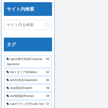
サイト内検索
タグ
ojp/古典日本語/Classical
93
Japanese
ita/イタリア語/Italian
62
jpn/日本語/Japanese
60
eng/英語/English
59
kor/韓国語/Korean
58
Latn/ラテン文字/Latin Scri
57