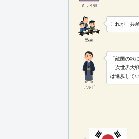
ミライ姐
これが「共
塾生
「敵国の歌
二次世界大
は進歩して
アルド