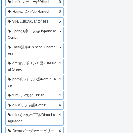
hin/ヒンディー語/Hindi
6
Hang/ハングル/Hangul
6
yue/広東語/Cantonese
5
Jpan/漢字・仮名/Japanese
5
Script
Hani/漢字/Chinese Charact
5
ers
grc/古典ギリシャ語/Classic
4
al Greek
por/ポルトガル語/Portugue
4
se
tur/トルコ語/Turkish
4
ell/ギリシャ語/Greek
4
mis/その他の言語/Other La
4
nguages
Deva/デーヴァナーガリー
4