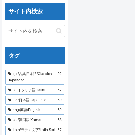
サイト内検索
タグ
ojp/古典日本語/Classical
93
Japanese
ita/イタリア語/Italian
62
jpn/日本語/Japanese
60
eng/英語/English
59
kor/韓国語/Korean
58
Latn/ラテン文字/Latin Scri
57