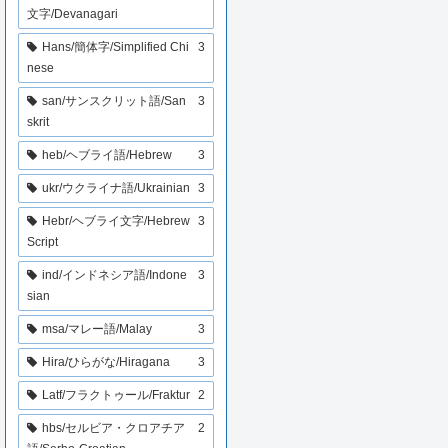
文字/Devanagari
Hans/簡体字/Simplified Chi
3
nese
san/サンスクリット語/San
3
skrit
heb/ヘブライ語/Hebrew
3
ukr/ウクライナ語/Ukrainian
3
Hebr/ヘブライ文字/Hebrew
3
Script
ind/インドネシア語/Indone
3
sian
msa/マレー語/Malay
3
Hira/ひらがな/Hiragana
3
Latf/フラクトゥール/Fraktur
2
hbs/セルビア・クロアチア
2