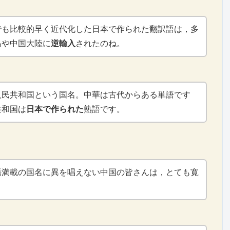
でも比較的早く近代化した日本で作られた翻訳語は，多
島や中国大陸に
逆輸入
されたのね。
人民共和国という国名。中華は古代からある単語です
共和国は
日本で作られた
熟語です。
語満載の国名に異を唱えない中国の皆さんは，とても寛