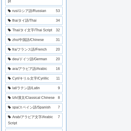
pt
rus/ロシア語/Russian
53
tha/タイ語/Thai
34
Thai/タイ文字/Thai Script
32
zho/中国語/Chinese
31
fra/フランス語/French
20
deu/ドイツ語/German
20
ara/アラビア語/Arabic
16
Cyrl/キリル文字/Cyrillic
11
lat/ラテン語/Latin
9
lzh/漢文/Classical Chinese
8
spa/スペイン語/Spanish
7
Arab/アラビア文字/Arabic
7
Script