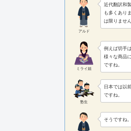
近代翻訳和
も多くあり
は限りませ
アルド
例えば切手
様々な商品
ですね。
ミライ姐
日本では以
ですね。
塾生
そうですね