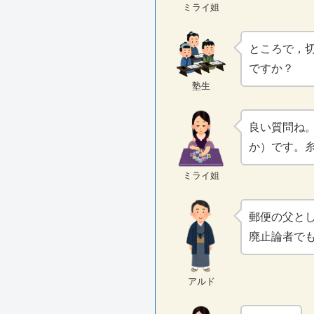
ミライ姐
ところで，
ですか？
塾生
良い質問ね
か）です。
ミライ姐
郵便の父と
廃止論者で
アルド