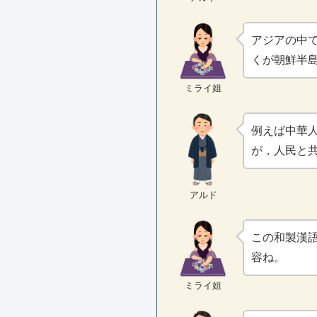
アジアの中
くが朝鮮半
ミライ姐
例えば中華
が，人民と
アルド
この和製漢
容ね。
ミライ姐