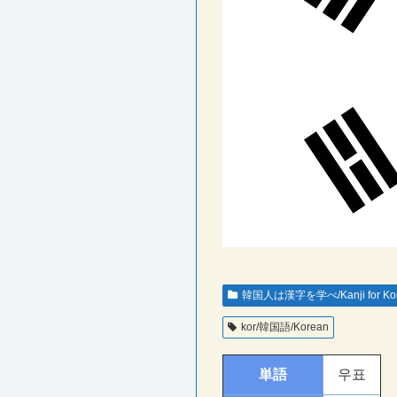
韓国人は漢字を学べ/Kanji for Ko
kor/韓国語/Korean
単語
우표