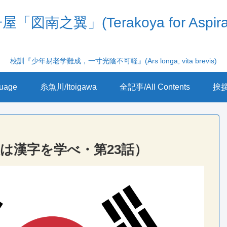
「図南之翼」(Terakoya for Aspira
校訓『少年易老学難成，一寸光陰不可軽』(Ars longa, vita brevis)
uage
糸魚川/Itoigawa
全記事/All Contents
挨拶/
は漢字を学べ・第23話）