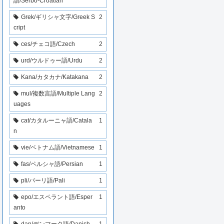
語/Serbo-Croatian
Grek/ギリシャ文字/Greek S
2
cript
ces/チェコ語/Czech
2
urd/ウルドゥー語/Urdu
2
Kana/カタカナ/Katakana
2
mul/複数言語/Multiple Lang
2
uages
cat/カタルーニャ語/Catala
1
n
vie/ベトナム語/Vietnamese
1
fas/ペルシャ語/Persian
1
pli/パーリ語/Pali
1
epo/エスペラント語/Esper
1
anto
dan/デンマーク語/Danish
1