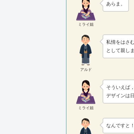
あらま。
ミライ姐
私情をはさ
として親し
アルド
そういえば，
デザインは
ミライ姐
なんですと