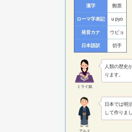
漢字
郵票
ローマ字表記
u pyo
発音カナ
ウピョ
日本語訳
切手
人類の歴史
ります。
ミライ姐
日本では明
して作りま
アルド