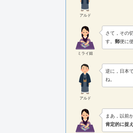
アルド
さて，その切
す。
郵
便に
ミライ姐
逆に，日本
ね。
アルド
まあ，以前
肯定的に捉