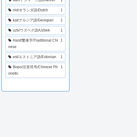
nld/オランダ語/Dutch
1
kat/グルジア語/Georgian
1
uzb/ウズベク語/Uzbek
1
Hant/繁体字/Traditional Chi
1
nese
est/エストニア語/Estonian
1
Bopo/注音符号/Chinese Ph
1
onetic