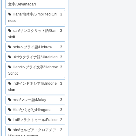
文字/Devanagari
Hans/簡体字/Simplified Chi
3
nese
san/サンスクリット語/San
3
skrit
heb/ヘブライ語/Hebrew
3
ukr/ウクライナ語/Ukrainian
3
Hebr/ヘブライ文字/Hebrew
3
Script
ind/インドネシア語/Indone
3
sian
msa/マレー語/Malay
3
Hira/ひらがな/Hiragana
3
Latf/フラクトゥール/Fraktur
2
hbs/セルビア・クロアチア
2