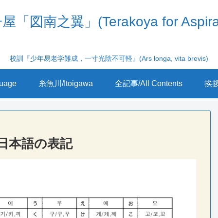
「図南之翼」(Terakoya for Aspira
校訓『少年易老学難成，一寸光陰不可軽』(Ars longa, vita brevis)
uage
糸魚川/Itoigawa
全記事/All Contents
挨拶/
日本語の表記