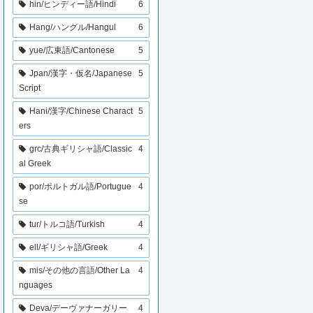
hin/ヒンディー語/Hindi
6
Hang/ハングル/Hangul
6
yue/広東語/Cantonese
5
Jpan/漢字・仮名/Japanese
5
Script
Hani/漢字/Chinese Charact
5
ers
grc/古典ギリシャ語/Classic
4
al Greek
por/ポルトガル語/Portugue
4
se
tur/トルコ語/Turkish
4
ell/ギリシャ語/Greek
4
mis/その他の言語/Other La
4
nguages
Deva/デーヴァナーガリー
4