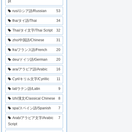
pt
rus/ロシア語/Russian
53
tha/タイ語/Thai
34
Thai/タイ文字/Thai Script
32
zho/中国語/Chinese
31
fra/フランス語/French
20
deu/ドイツ語/German
20
ara/アラビア語/Arabic
16
Cyrl/キリル文字/Cyrillic
11
lat/ラテン語/Latin
9
lzh/漢文/Classical Chinese
8
spa/スペイン語/Spanish
7
Arab/アラビア文字/Arabic
7
Script