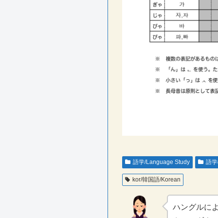
語学/Language Study
語学の
kor/韓国語/Korean
ハングルに