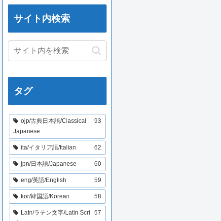
サイト内検索
タグ
ojp/古典日本語/Classical
93
Japanese
ita/イタリア語/Italian
62
jpn/日本語/Japanese
60
eng/英語/English
59
kor/韓国語/Korean
58
Latn/ラテン文字/Latin Scri
57