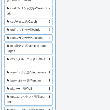
語/Serbo-Croatian
Grek/ギリシャ文字/Greek S
2
cript
ces/チェコ語/Czech
2
urd/ウルドゥー語/Urdu
2
Kana/カタカナ/Katakana
2
mul/複数言語/Multiple Lang
2
uages
cat/カタルーニャ語/Catala
1
n
vie/ベトナム語/Vietnamese
1
fas/ペルシャ語/Persian
1
pli/パーリ語/Pali
1
epo/エスペラント語/Esper
1
anto
dan/デンマーク語/Danish
1