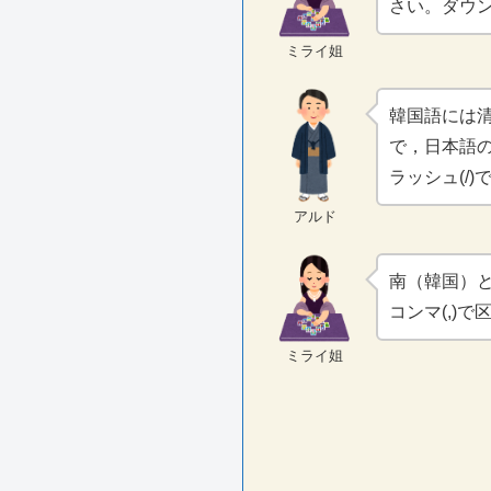
さい。ダウ
ミライ姐
韓国語には
で，日本語
ラッシュ(/
アルド
南（韓国）
コンマ(,)
ミライ姐