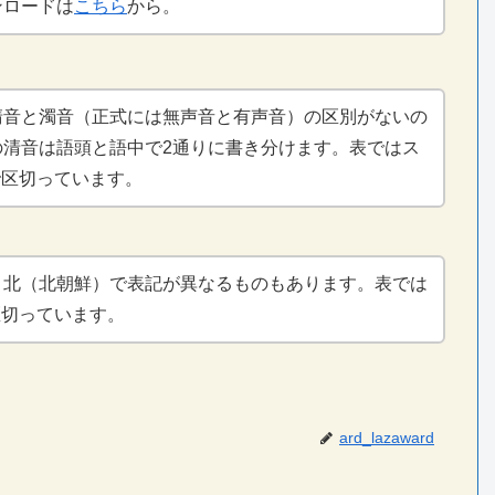
ンロードは
こちら
から。
清音と濁音（正式には無声音と有声音）の区別がないの
の清音は語頭と語中で2通りに書き分けます。表ではス
)で区切っています。
と北（北朝鮮）で表記が異なるものもあります。表では
で区切っています。
ard_lazaward