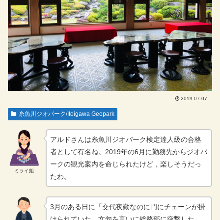
2019.07.07
糸魚川ジオパーク/Itoigawa Geopark
アルドさんは糸魚川ジオパーク検定達人級の合格
者として有名ね。2019年の6月に勤務先からジオパ
ークの観光案内を命じられたけど，楽しそうだっ
ミライ姐
たわ。
3月のある日に「交代夜勤なのに門にチェーンが掛
けられていた」文句を言いに総務部に突撃した