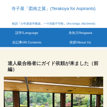
寺子屋「図南之翼」(Terakoya for Aspirants)
校訓『少年易老学難成，一寸光陰不可軽』(Ars longa, vita brevis)
語学/Language
糸魚川/Itoigawa
全記事/All Contents
挨拶/About Us
達人級合格者にガイド依頼が来ました（前
編）