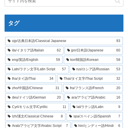
タグ
ojp/古典日本語/Classical Japanese
93
ita/イタリア語/Italian
62
jpn/日本語/Japanese
60
eng/英語/English
59
kor/韓国語/Korean
58
Latn/ラテン文字/Latin Script
57
rus/ロシア語/Russian
53
tha/タイ語/Thai
34
Thai/タイ文字/Thai Script
32
zho/中国語/Chinese
31
fra/フランス語/French
20
deu/ドイツ語/German
20
ara/アラビア語/Arabic
16
Cyrl/キリル文字/Cyrillic
11
lat/ラテン語/Latin
9
lzh/漢文/Classical Chinese
8
spa/スペイン語/Spanish
7
Arab/アラビア文字/Arabic Script
7
hin/ヒンディー語/Hindi
6