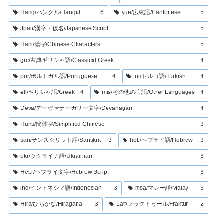
Hang/ハングル/Hangul
6
yue/広東語/Cantonese
5
Jpan/漢字・仮名/Japanese Script
5
Hani/漢字/Chinese Characters
5
grc/古典ギリシャ語/Classical Greek
4
por/ポルトガル語/Portuguese
4
tur/トルコ語/Turkish
4
ell/ギリシャ語/Greek
4
mis/その他の言語/Other Languages
4
Deva/デーヴァナーガリー文字/Devanagari
4
Hans/簡体字/Simplified Chinese
3
san/サンスクリット語/Sanskrit
3
heb/ヘブライ語/Hebrew
3
ukr/ウクライナ語/Ukrainian
3
Hebr/ヘブライ文字/Hebrew Script
3
ind/インドネシア語/Indonesian
3
msa/マレー語/Malay
3
Hira/ひらがな/Hiragana
3
Latf/フラクトゥール/Fraktur
2