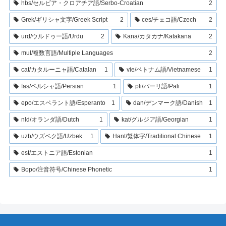
hbs/セルビア・クロアチア語/Serbo-Croatian
2
Grek/ギリシャ文字/Greek Script
2
ces/チェコ語/Czech
2
urd/ウルドゥー語/Urdu
2
Kana/カタカナ/Katakana
2
mul/複数言語/Multiple Languages
2
cat/カタルーニャ語/Catalan
1
vie/ベトナム語/Vietnamese
1
fas/ペルシャ語/Persian
1
pli/パーリ語/Pali
1
epo/エスペラント語/Esperanto
1
dan/デンマーク語/Danish
1
nld/オランダ語/Dutch
1
kat/グルジア語/Georgian
1
uzb/ウズベク語/Uzbek
1
Hant/繁体字/Traditional Chinese
1
est/エストニア語/Estonian
1
Bopo/注音符号/Chinese Phonetic
1