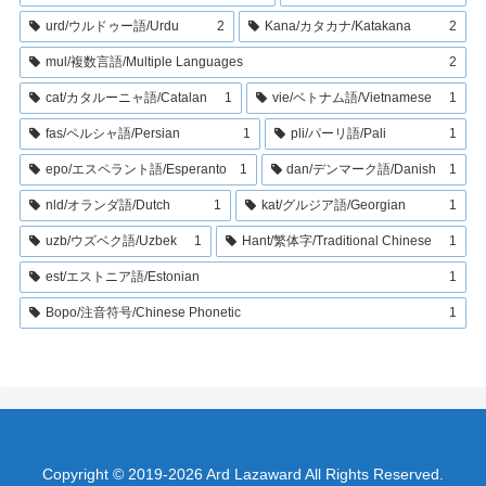
urd/ウルドゥー語/Urdu
2
Kana/カタカナ/Katakana
2
mul/複数言語/Multiple Languages
2
cat/カタルーニャ語/Catalan
1
vie/ベトナム語/Vietnamese
1
fas/ペルシャ語/Persian
1
pli/パーリ語/Pali
1
epo/エスペラント語/Esperanto
1
dan/デンマーク語/Danish
1
nld/オランダ語/Dutch
1
kat/グルジア語/Georgian
1
uzb/ウズベク語/Uzbek
1
Hant/繁体字/Traditional Chinese
1
est/エストニア語/Estonian
1
Bopo/注音符号/Chinese Phonetic
1
Copyright © 2019-2026 Ard Lazaward All Rights Reserved.