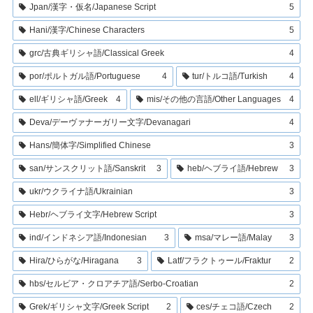
Jpan/漢字・仮名/Japanese Script
5
Hani/漢字/Chinese Characters
5
grc/古典ギリシャ語/Classical Greek
4
por/ポルトガル語/Portuguese
4
tur/トルコ語/Turkish
4
ell/ギリシャ語/Greek
4
mis/その他の言語/Other Languages
4
Deva/デーヴァナーガリー文字/Devanagari
4
Hans/簡体字/Simplified Chinese
3
san/サンスクリット語/Sanskrit
3
heb/ヘブライ語/Hebrew
3
ukr/ウクライナ語/Ukrainian
3
Hebr/ヘブライ文字/Hebrew Script
3
ind/インドネシア語/Indonesian
3
msa/マレー語/Malay
3
Hira/ひらがな/Hiragana
3
Latf/フラクトゥール/Fraktur
2
hbs/セルビア・クロアチア語/Serbo-Croatian
2
Grek/ギリシャ文字/Greek Script
2
ces/チェコ語/Czech
2