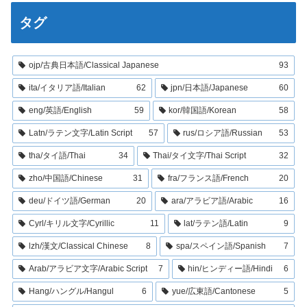
タグ
ojp/古典日本語/Classical Japanese
93
ita/イタリア語/Italian
62
jpn/日本語/Japanese
60
eng/英語/English
59
kor/韓国語/Korean
58
Latn/ラテン文字/Latin Script
57
rus/ロシア語/Russian
53
tha/タイ語/Thai
34
Thai/タイ文字/Thai Script
32
zho/中国語/Chinese
31
fra/フランス語/French
20
deu/ドイツ語/German
20
ara/アラビア語/Arabic
16
Cyrl/キリル文字/Cyrillic
11
lat/ラテン語/Latin
9
lzh/漢文/Classical Chinese
8
spa/スペイン語/Spanish
7
Arab/アラビア文字/Arabic Script
7
hin/ヒンディー語/Hindi
6
Hang/ハングル/Hangul
6
yue/広東語/Cantonese
5